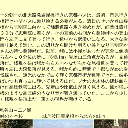
ーの朝一の北大路発岩屋橋行きの京都バスは、最初、市原行き
橋行き小型バスに乗り換える必要がある。週日のせいか登山客
橋から志明院に向かって舗装道路を歩き始めたが、紅葉は盛り
３０分で志明院に着くが、その直前の右側から薬師峠への登山
門を左下に見て登って行き、途中から沢沿いになる。大きな岩
乗り越えて進む。この辺りから開けた明るい谷となり志明院か
さんの待つ薬師峠だ。以前、峠には小屋があったが完全に倒壊
ら左へ１０分位の所に（649.1m）岩屋山三角点があるが、見
所だ。桟敷ヶ岳は峠から右方向へなだらかな尾根道を登って行
時々左に大森集落が見える。峠から約１時間で「都ながめの岩
伐採され、逆光のなかで白く輝く京都市街が遠望できた。厳冬
ばいつも真っ白に輝いて見える山だ。ブナの大木林の緩斜面を
けた高圧鉄塔に出る。愛宕山や比叡山が良く見える。風が強い
機のような高圧線のうなり音が響き渡っていた。ここから少し
.9m）桟敷ヶ岳頂上だ。東方の視界が開けている。
魚谷山～二ノ瀬
の４本杉 城丹波国境尾根から北方の山々