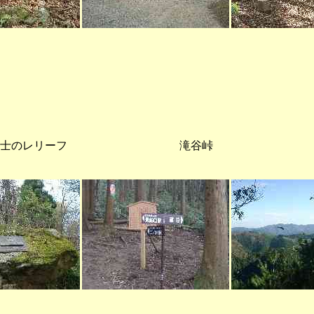
司博士のレリーフ 滝谷峠 二