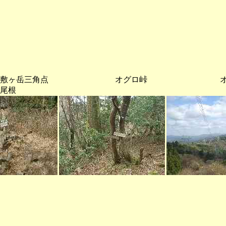
ヶ岳三角点 オグロ峠 オグロ
尾根