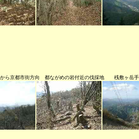
岩から京都市街方向 都ながめの岩付近の伐採地 桟敷ヶ岳手