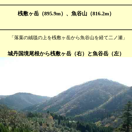
桟敷ヶ岳（895.9m）、魚谷山（816.2m）
 「落葉の絨毯の上を桟敷ヶ岳から魚谷山を経て二ノ瀬」
城丹国境尾根から桟敷ヶ岳（右）と魚谷岳（左）