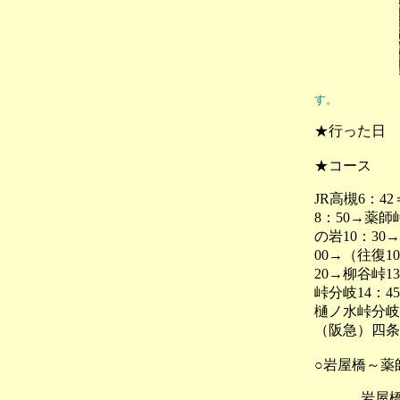
す。
★行った日
★コース
JR高槻6：4
8：50→薬師
の岩10：30→
00→（往復10
20→柳谷峠1
峠分岐14：4
樋ノ水峠分岐1
（阪急）四条1
○岩屋橋～薬
岩屋橋