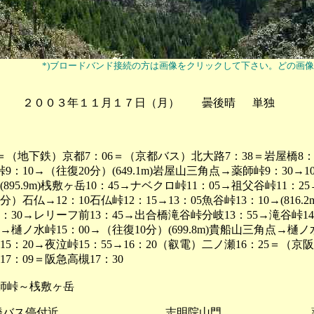
*)ブロードバンド接続の方は画像をクリックして下さい。どの画
 ２００３年１１月１７日（月） 曇後晴 単独
2＝（地下鉄）京都7：06＝（京都バス）北大路7：38＝岩屋橋8：
峠9：10→（往復20分）(649.1m)岩屋山三角点→薬師峠9：30→1
(895.9m)桟敷ヶ岳10：45→ナベクロ峠11：05→祖父谷峠11：2
分）石仏→12：10石仏峠12：15→13：05魚谷峠13：10→(816.2
3：30→レリーフ前13：45→出合橋滝谷峠分岐13：55→滝谷峠1
5→樋ノ水峠15：00→（往復10分）(699.8m)貴船山三角点→樋ノ
5：20→夜泣峠15：55→16：20（叡電）二ノ瀬16：25＝（
7：09＝阪急高槻17：30
師峠～桟敷ヶ岳
バス停付近 志明院山門 薬師