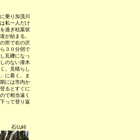
に乗り加茂川
は私一人だけ
を過ぎ枯葉状
道が始まる。
の所で右の沢
ら３０分弱で
し瓦礫になっ
通しのない灌木
く。見晴らし
」に着く。ま
期には市内か
登るとすぐに
ので相当遠く
下って登り返
 石仏峠