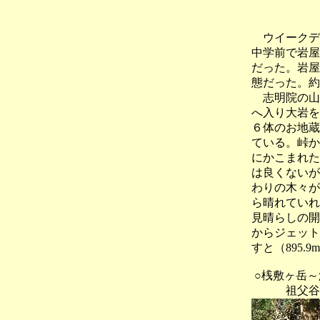
ウイークデ
中学前で岩屋
だった。岩屋
態だった。約
志明院の山
へ入り大岩を
６体のお地蔵
ている。峠か
にかこまれた
は良くないが
わりの木々が
ら晴れていれ
見晴らしの開
からジェット
すと（895
○桟敷ヶ岳～
祖父谷峠