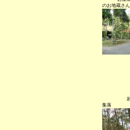
のお地蔵さん
岩屋山三
集落