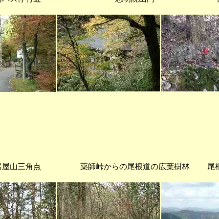
角点 薬師峠からの尾根道の広葉樹林 尾根