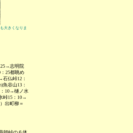
像も大きくなりま
25→志明院
0：25都眺め
5→石仏峠12：
m)魚谷山13：
4：10→樋ノ水
水峠15：10→
京阪）出町柳＝
峠の６体