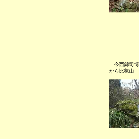
今西錦
から比叡山