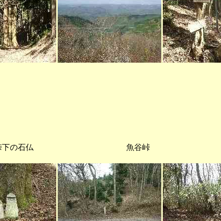
峠下の石仏 魚谷峠