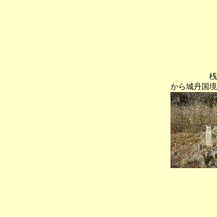
桟敷
から城丹国境