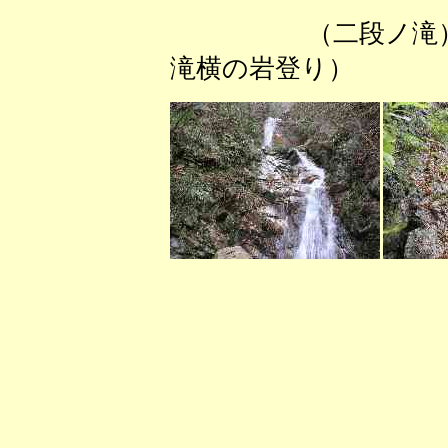
（二段ノ
滝横の岩登り）