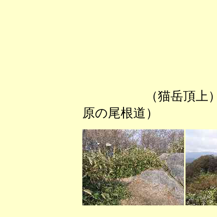
（猫岳頂
原の尾根道） （滋