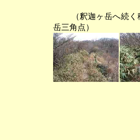
（釈迦ヶ岳へ続
岳三角点） 