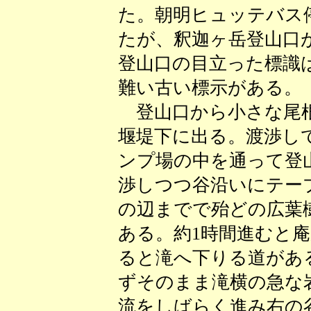
た。朝明ヒュッテバス
たが、釈迦ヶ岳登山口
登山口の目立った標識
難い古い標示がある。
登山口から小さな尾根
堰堤下に出る。渡渉し
ンプ場の中を通って登
渉しつつ谷沿いにテー
の辺までで殆どの広葉
ある。約1時間進むと
ると滝へ下りる道があ
ずそのまま滝横の急な
流をしばらく進み右の