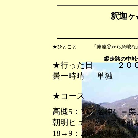
釈迦ヶ岳
★ひとこと 「庵座谷から急峻な道
縦走路の中峠
★行った日 ２０
曇一時晴 単独
★コース
高槻5：33（名神）＝栗
朝明ヒュッテバス停前駐
18→9：26河原休憩9：