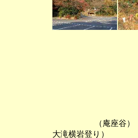
（庵座
大滝横岩登り）