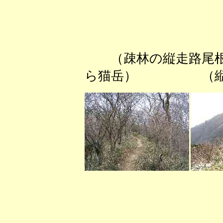
（疎林の縦走路
ら猫岳） （縦走