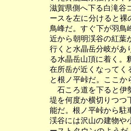
滋賀県側へ下る白滝谷
ースを左に分けると裸
鳥峰だ。すぐ下が羽鳥
近から朝明渓谷の紅葉
行くと水晶岳分岐があ
る水晶岳山頂に着く。
在所岳が近くなってく
と根ノ平峠だ。ここか
石ころ道を下ると伊勢
堤を何度か横切りつつ
能だ。根ノ平峠から駐
渓谷には沢山の建物や
ーストタウンのようだ