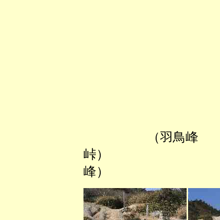
（羽鳥峰
峠） 
峰） （