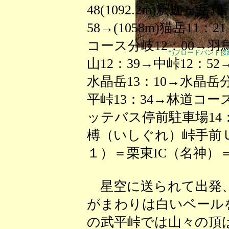
48(1092.2m)釈迦ヶ岳
58→(1058m)猫岳11
コース分岐12：00→羽鳥峰
*)ブロードバンド
山12：39→中峠12：52→
水晶岳13：10→水晶岳分岐
平峠13：34→林道コース
ッテバス停前駐車場14
榑（いしぐれ）峠手前
１）＝栗東IC（名神）＝
星空に送られて出発、
がまわりは白いベール
の武平峠では山々の頂