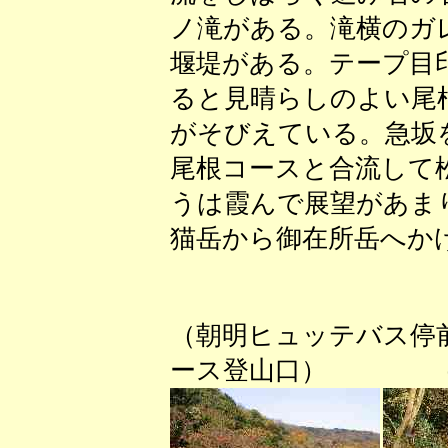
ノ滝がある。滝横のガ
堰堤がある。テープ目
ると見晴らしのよい尾
がそびえている。急坂
尾根コースと合流して
うは霞んで展望があま
猫岳から御在所岳へか
（朝明ヒュッテバス停
ース登山口） （