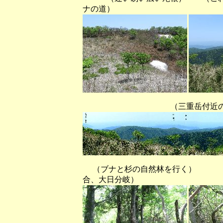
ナの道）
（三重岳付近の尾根から
（ブナと杉の自然林を行く
合、大日分岐）