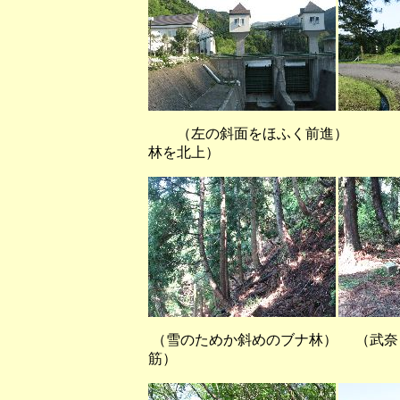
（左の斜面をほふく前進） 
林を北上）
（雪のためか斜めのブナ林） （武
筋）