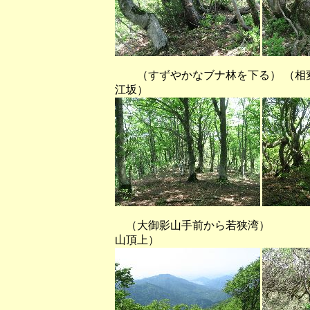
（すずやかなブナ林を下る） （相変
江坂）
（大御影山手前から若狭湾）
山頂上）