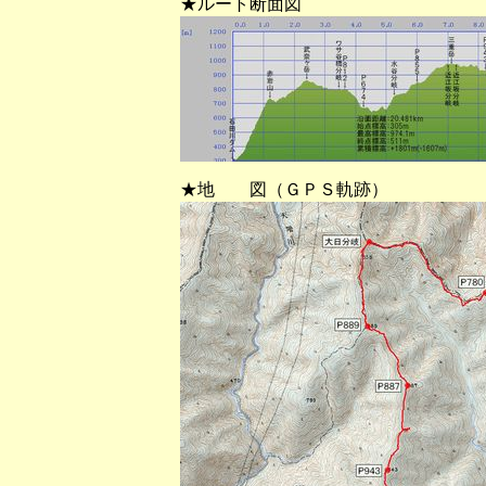
★ルート断面図
★地 図（ＧＰＳ軌跡）