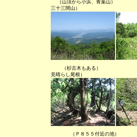
（山頂から小浜、青葉山） （
三十三間山）
（杉古木もある） （天増川
見晴らし尾根）
（Ｐ８５５付近の池） 