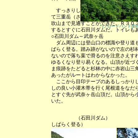
すっきりしない天気がここ２、３日続
て三重岳（さんじょうだけ）周遊に出
吹山まで見通すことができた。Ｒ３０
*)ブロードバンド
するとすぐに石田川ダムだ。トイレも
○石田川ダム～武奈ヶ岳
ダム周辺には登山口の標識や登り道も
ばらく登る。踏み跡がないので左の杉
ないので落ち葉で滑るのを注意さえす
ゆるくなり登り易くなる。山頂が近づ
ま痕跡をたどると杉林の中に赤岩山三
あったがルートはわからなかった。
ここから目印テープのあるしっかりし
しの良い小灌木帯を行く尾根道をなだ
とすぐ先が武奈ヶ岳山頂だ。山頂から
いた。
（石田川ダム） （ダム
しばらく登る）