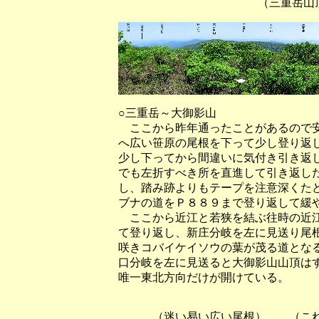
（三重岳山頂のやぐらか
○三重岳～大御影山
ここから昨年通ったことがあるので安
へ広い笹原の尾根を下って少し登り返
少し下ってから間違いに気付き引き返
でも左折すべき所を直進して引き返し
し、踏み跡よりもテープを注意深くた
ブナの道をＰ８８９まで登り返して緩
ここから近江と若狭を結ぶ往時の近江
て登り返し、新庄分岐を左に見送り尾
咲きコバイケイソウの葉が茂る道とな
口分岐を左に見送ると大御影山山頂は
唯一東北方向だけが開けている。
（迷い易い広い尾根） （これ