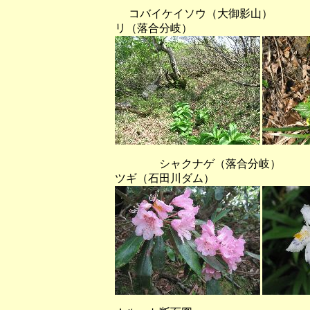
コバイケイソウ（大御影山
リ（落合分岐）
シャクナゲ（落合分岐）
ツギ（石田川ダム）