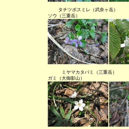
タチツボスミレ（武奈ヶ岳
ソウ（三重岳）
ミヤマカタバミ（三重岳
ガミ（大御影山）