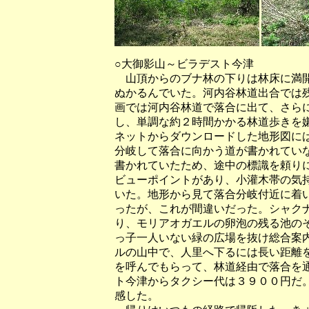
○大御影山～ビラデスト今津
山頂からのブナ林の下りは林床に満開
ぬかるんでいた。河内谷林道出合では
画では河内谷林道で落合に出て、さら
し、単調な約２時間かかる林道歩きを
ネットからダウンロードした地形図に
分岐して落合に向かう道が書かれてい
書かれていたため、途中の標識を頼り
ビューポイントがあり、小灌木帯の気
いた。地形から見て落合分岐付近に着
ったが、これが間違いだった。シャク
り、モリアオガエルの卵泡の残る池の
っ子一人いない緑の広場を抜け総合案
ルの山中で、人里へ下るには長い距離
を呼んでもらって、林道経由で落合を
ト今津からタクシー代は３９００円だ
感した。