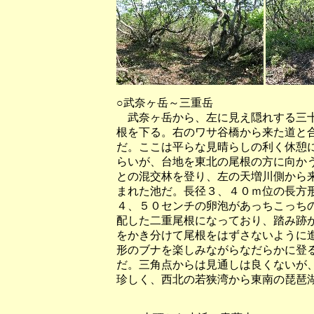
○武奈ヶ岳～三重岳
武奈ヶ岳から、左に見え隠れする三十
根を下る。右のワサ谷橋から来た道と
だ。ここは平らな見晴らしの利く休憩
らいが、台地を東北の尾根の方に向か
との混交林を登り、左の天増川側から
まれた池だ。長径３、４０ｍ位の長方
４、５０センチの卵泡があっちこっち
配した二重尾根になっており、踏み跡
をかき分けて尾根をはずさないように
形のブナを楽しみながらなだらかに登
だ。三角点からは見通しは良くないが
珍しく、西北の若狭湾から東南の琵琶