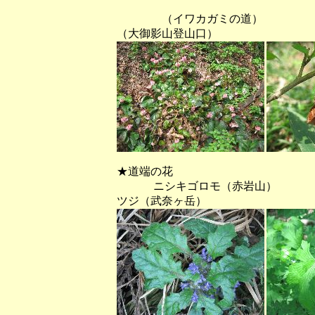
（イワカガミの
（大御影山登山口）
★道端の花
ニシキゴロモ（赤岩山）
ツジ（武奈ヶ岳）