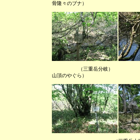
骨隆々のブナ）
（三重岳分岐） （
山頂のやぐら）