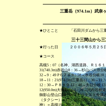
三重岳（974.1m）武奈ヶ
★ひとこと 「石田川ダムから三重
三十三間山から三重
★行った日 ２００６年５月２５
★コース
高槻5：07（名神、湖西道路、Ｒ１６１、
31(740.3m)赤岩山8：36→杉山バス停分
32→9：49 P６７４ 9：58→水谷分岐
18→11：21(974.1m)三重岳11：36→
12：30→Ｐ８８９ 12：48→大日分岐 1
12(950.0m)大御影山14：20→河内谷林
御影山登山口16：09→ビラテスト今津
（タクシー）＝17：18石田川ダム17
神）＝高槻19：20