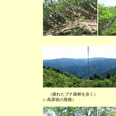
（武奈ヶ岳手前か
（捩れたブナ疎林を歩く
い高原状の尾根）