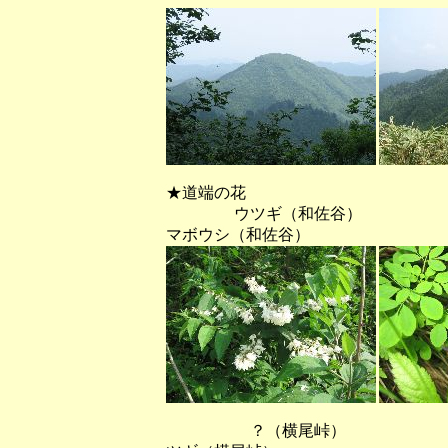
★道端の花
ウツギ（和佐谷
マボウシ（和佐谷）
？（横尾峠） サラサ