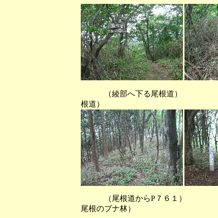
（綾部へ下る尾根道） （
根道）
（尾根道からP７６１）
尾根のブナ林）