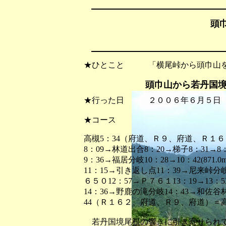
頭巾
★ひとこと 「横尾峠から頭巾山を
頭巾山から若丹国
★行った日 ２００６年６月５日
★コース
高槻5：34（府道、Ｒ９、府道、Ｒ１６
8：09→林道出合8：20→梯子8：31→8
9：36→福居分岐10：28→10：42(87
11：15→引き返し点11：39→尼来峠分岐
６５０12：57→Ｐ７６１13：19→13：
14：36→野鹿の滝分岐14：43→和佐谷
44（Ｒ１６２、府道、Ｒ９、府道）＝高槻
若丹国境尾根の響きに引き寄せられて