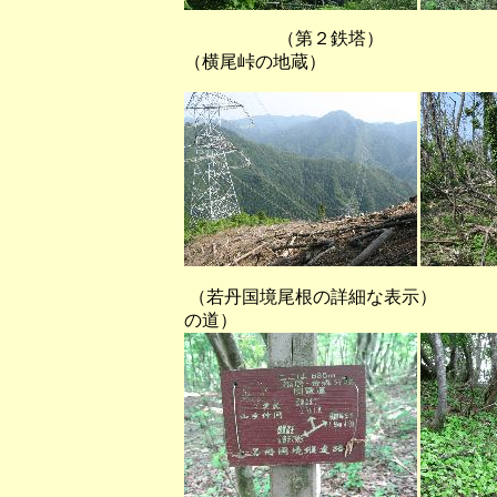
（第２鉄塔）
（横尾峠の地蔵）
（若丹国境尾根の詳細な表
の道）