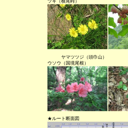
ツギ（横尾峠）
ヤマツツジ（頭巾山） 
ウソウ（国境尾根）
★ルート断面図