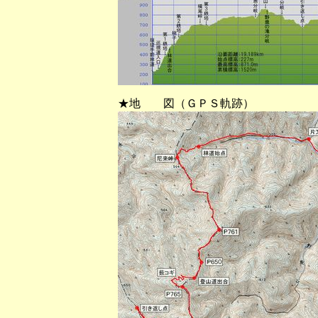
★地 図（ＧＰＳ軌跡）