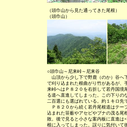
（頭巾山から見た通って
（頭巾山）
○頭巾山～尼来峠～尼来谷
山頂から少し下で野鹿（のか）谷へ下
で刈り込まれた根曲がり竹があるが、
来峠へはＰ８２０を右折して若丹国境
る道へ直進してしまった。この下りの
二百選にも選ばれている。約１キロ先
Ｐ８２０から続く若丹尾根道はテープ
込まれた笹薮やアセビやブナの茂る尾
敗。後で見ると小さな案内板に直進は×
根に入ってしまった。誤りに気付いて