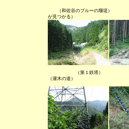
（和佐谷のブルーの堰堤） （
が見つかる）
（第１鉄塔） （
（灌木の道）