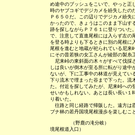
め途中のブッシュをこいで、やっと正
時のヤブコギでデジカメを紛失したの
Ｐ６５０だ。この辺りでデジカメ紛失
かったので、きょうはこのまま下山す
跡を探しながらＰ７６１に登りついた
で、注意して直進尾根には入らず左の
を登る時よりも下るときに別の尾根に
尾根を進むと地蔵が祀られている尼来
にその昔若狭の女工さんが綾部の製糸
尼来峠の東斜面の木々がすべて伐採さ
しは良いが倒木が至る所に転がり途中
ないが、下に工事中の林道が見えてい
下り流木で埋まった谷まで下った。流
た。付近を探してみたが、尼来峠への
せいかもしれない。あとは長い長い１
り着いた。
往路と同じ経路で帰阪した。遠方は霞
ブナ林の若丹国境尾根漫歩を楽しむこ
（野鹿の滝分岐
境尾根道入口）