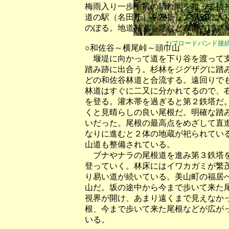
梅雨入り一歩手前の晴れ間を狙って福
道の駅（名田庄）を左折して県道に入
のぼる。地道林道を進むと左前方にブ
*)ブロードバンド
○和佐谷～横尾峠～頭巾山
堰堤に向かって道を下り谷を渡って支
踏み跡に出合う。杉林をジグザグに踏
どの和佐谷林道と合流する。遠回りで
林道はすぐに二又に分かれてるので、
を登る。灌木帯を過ぎると第２鉄塔だ
くと見晴らしの良い尾根だ。明確な踏
いだった。尾根の最高点をめざして直
なりに進むと２体の地蔵が祀られてい
山道も整備されている。
ブナやナラの尾根道を進み第３鉄塔を
登っていく。林床にはイワカガミが繁
り易い道が続いている。美山町の福居
山だ。坂の途中から今まで歩いて来た
視界が開け、あまり遠くまで見えなか
根、今まで歩いて来た尾根などが広が
いる。