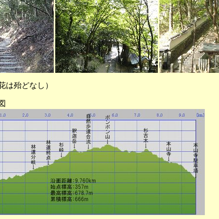
花は殆どなし）
図