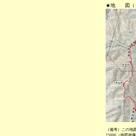
★地 図（
（備考）この地
25000（地図