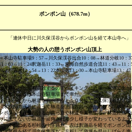
ポンポン山（678.7m）
 「連休中日に川久保渓谷からポンポン山を経て本山寺へ」
大勢の人の憩うポンポン山頂上
本山寺駐車場9：57→川久保渓谷出合10：08→林道分岐10：3
11：03→11：24釈迦岳11：33→東海自然歩道合流11：43→11：59(
28→杉古木12：54→13：22本山寺13：30→本山寺駐車場13：
何処に行っても混雑するのでハイキングに近場へ家族で出か
歩くがきょうは本山寺駐車場まで車だ。
し戻ってから林道を右へ下ると１０分位で川久保渓谷だ。こ
渇水状態の渓谷に沿って林道を上流方向へさかのぼる。林道分
ンポン山へ直接行けるが真っ直ぐ林道を直進する。林道終点で
りに来てないが林道が延伸されて少し様子が変わっているよう
に一本杉のある杉峠の十字路だ。左は釈迦岳を経てポンポン山
久保尾根を経て川久保集落だ。左折して急坂を登りしばらく進