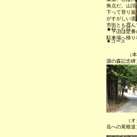
角点だ。山頂
下って登り返
がすがしい道
市街とも霞ん
★行った日
下山は定番の
駐車場へ帰り
★コース
（本山寺
源の森記念碑
（オタ
岳への尾根道