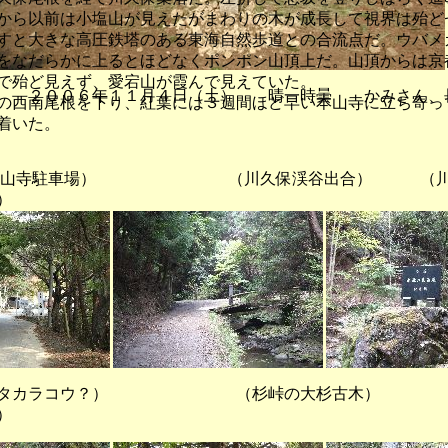
から以前は小塩山が見えたがまわりの木が成長して視界は殆ど
すと大きな高圧鉄塔のある東海自然歩道との合流点だ。ウバメ
をなだらかに上るとほどなくポンポン山頂上だ。山頂からは京
で殆ど見えず、愛宕山が霞んで見えていた。
 ２００６年１１月４日（土） 晴一時曇 かみさん、
西南尾根を下り、紅葉には３週間ほど早い本山寺に立ち寄っ
着いた。
駐車場） （川久保渓谷出合） （川久
）
カラコウ？） （杉峠の大杉古木）
）