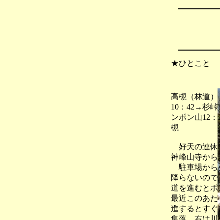
★ひとこと
高槻（林道）＝
10：42→杉峠
ンポン山12：
槻
好天の連休は
神峰山寺から
駐車場から少
降らないので
道を進むとポ
最近このあた
進するとすぐ
集落、右は川