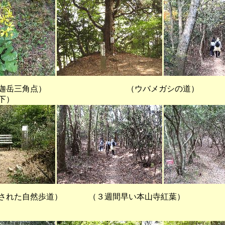
岳三角点） （ウバメガシの道）
下）
れた自然歩道） （３週間早い本山寺紅葉