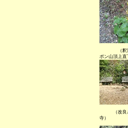
（釈迦
ポン山頂上直
（改良さ
寺）