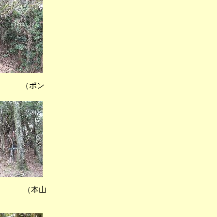
 （ポン
） （本山