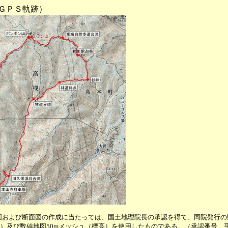
ＧＰＳ軌跡）
図および断面図の作成に当たっては、国土地理院長の承認を得て、同院発行の
画像）及び数値地図50mメッシュ（標高）を使用したものである。（承認番号 平