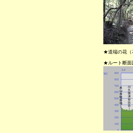
★道端の花（
★ルート断面