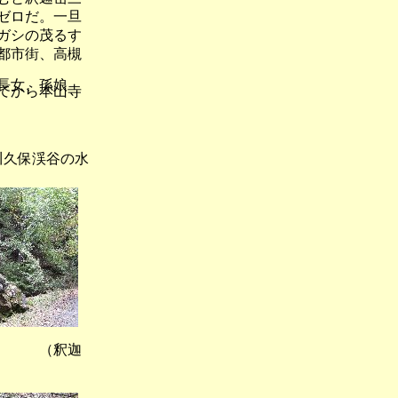
ゼロだ。一旦
ガシの茂るす
都市街、高槻
長女、孫娘
てから本山寺
保渓谷の水
 （釈迦