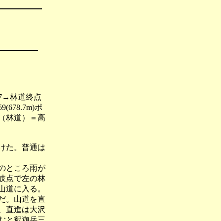
7→林道終点
678.7m)ポ
47（林道）＝高
けた。普通は
のところ雨が
岐点で左の林
山道に入る。
だ。山道を直
、直進は大沢
むと釈迦岳三