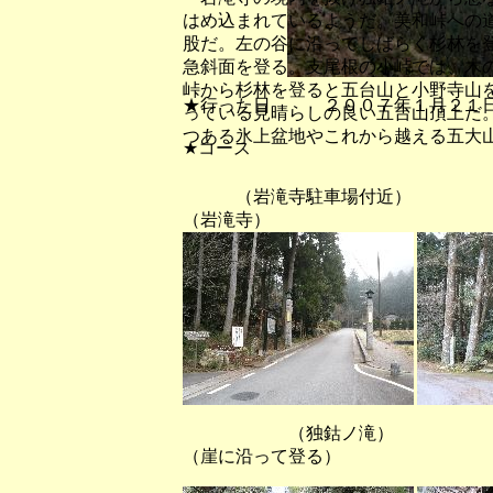
はめ込まれているようだ。美和峠への
股だ。左の谷に沿ってしばらく杉林を
急斜面を登る。支尾根の小峠では、木
峠から杉林を登ると五台山と小野寺山
★行った日 ２００７年１月２１
っている見晴らしの良い五台山頂上だ
つある氷上盆地やこれから越える五大
★コース
（岩滝寺駐車場付
（岩滝寺）
（独鈷ノ滝）
（崖に沿って登る）