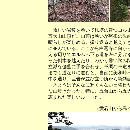
険しい岩稜を巻いて鉄塔の建つコルま
五大山山頂だ。山頂は狭いが尾根の先
晴らしが楽しめる。振り返ると越えて
に並んでいる。ここから白毫寺に向か
える辺りでエルムへ下る道を左に分け
った倒木を越えたり、わかり難い踏み
立派な伽藍に手を合わせ、単調な車道
までも道なりに進むと、自然に美和峠
中を通り、巨岩が並び立つ所から急斜
きょうはそんなに寒くもない日曜日だ
な山歩きだった。特に、五台山から五
恵まれた楽しいルートだ。
（愛宕山から島々が海上に浮