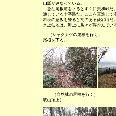
山脈が連なっている。
急な尾根道を下るとすぐに美和峠だ。
通じている十字路だ。ここを直進して
岩稜の急坂を登ると祠のある愛宕山だ
氷上盆地は、海上に島々が浮かんでい
（シャクナゲの尾根を行
尾根を下る）
（自然林の尾根を行く
取山頂上）