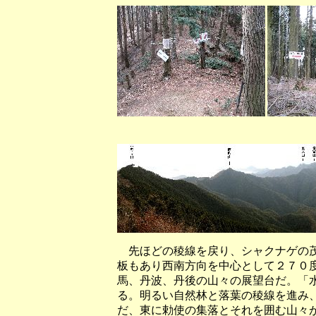
（五台山から
先ほどの稜線を戻り、シャクナゲの茂
板もあり西南方向を中心として２７０
馬、丹波、丹後の山々の展望台だ。「
る。明るい自然林と落葉の稜線を進み
だ、東に勅使の集落とそれを囲む山々