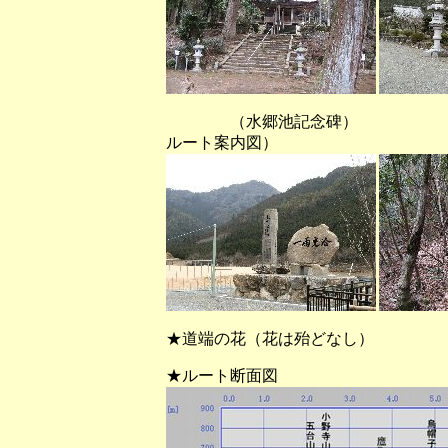
（水郷池記念碑） （美和
ルート案内図）
★道端の花（花は殆どなし）
★ルート断面図