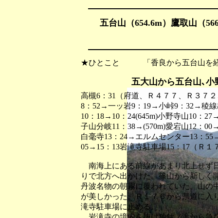
五台山（654.6m）鷹取山（566
★ひとこと 「香良から五台山を経
五大山から五台山､小
高槻6：31（府道、Ｒ４７７、Ｒ３７２
8：52→一ッ岩9：19→小峠9：32→稜線出
10：18→10：24(645m)小野寺山10：27
子山分岐11：38→(570m)愛宕山12：00→
白毫寺13：24→エルムセンター13：55
05→15：13岩滝寺駐車場15：17（
南海上にある前線があまり北上せず日
りで北方へ出かけた。篠山から新しく
丹波名物の朝霧に覆われていた。山の
が美しかった。Ｒ１７６から県道に入
滝寺駐車場に止める。
岩滝寺の境内を抜け独鈷ノ滝から急な