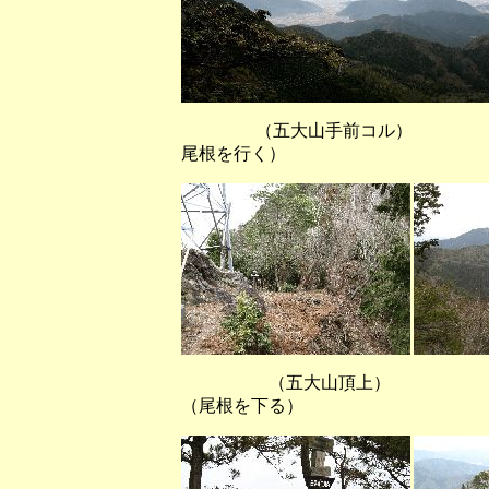
（五大山手前コル） （五
尾根を行く）
（五大山頂上） 
（尾根を下る）