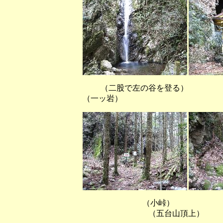
（二股で左の谷を登
（一ッ岩）
（小峠） 
（五台山頂上）