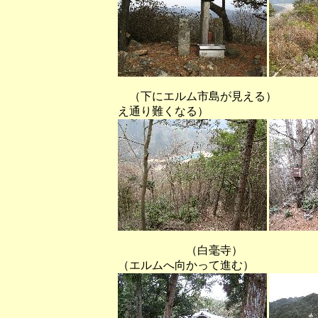
（下にエルム市島が見え
え通り難くなる）
（白毫寺
（エルムへ向かって進む）