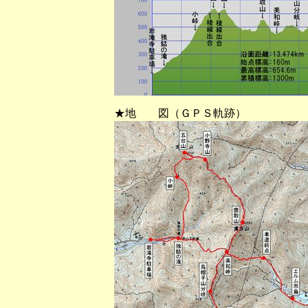
★地 図（ＧＰＳ軌跡）