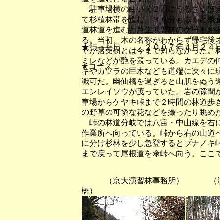
駐車場横の白い犬２匹にうるさくほえ
て杉植林帯を進む。３０分も歩くと櫃
道林道を進むと芦生演習林のゲートが
る。当初、木の名称がわからず帰宅後
★行った日 ２００７年４月２４
ヤが落葉樹とは今まで知らなかった。
ミレなどが艶を競っている。カエデの
★コース
キやカツラの巨木なども道端に次々に
識可だ。幽仙橋を過ぎると山肌をぬう
エンレイソウが茂っていた。岩の隙間
車場からケヤキ峠まで２時間の林道歩
の野草の可憐な花などを撮ったり眺め
峠の林道分岐では八宙・中山線を右に
作業所へ向っている。峠から右の山道
に分け杉林を少し急登するとブナノキ
まで戻って尾根道を傘峠へ向う。ここ
（京大演習林事務所） （演
橋）