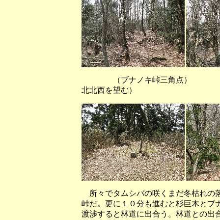
（ブナノキ峠三角点） （
北北西を望む）
所々でタムシバの咲くまだ冬枯れの落
峠だ。更に１０分も進むと杉巨木とブ
渡渉すると林道に出合う。林道との出