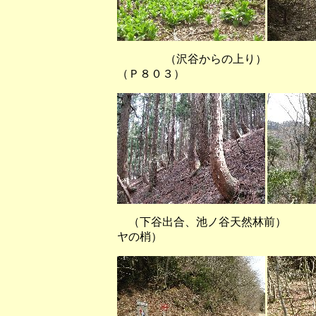
（沢谷からの上り
（Ｐ８０３）
（下谷出合、池ノ谷天然林前）
ヤの梢）