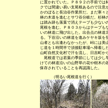
に置かれていた。Ｐ８９２の手前では
クでは間違い易い支尾根あるので注意
かのぼると長治谷作業所だ。まだ寒々
林の木道を進むとサワ谷分岐だ。杉林
は踏み跡も落葉で消えテープも少ない
尾根を進む。Ｐ８０３からはテープも
いの林道に飛び出した。出合点の林道
る。下谷沿いの林道を進みケヤキ坂を
山者とも出逢わなかったが、峠には美
じ道を１時間半で須後駐車場へ帰着し
山町自然文化村で汗を流し、日吉町か
尾根道では若葉の季節にしては少し早
けての林道沿いの山野草の花や樹木の
保存されていることを再認識した。
（明るい尾根道を行く）