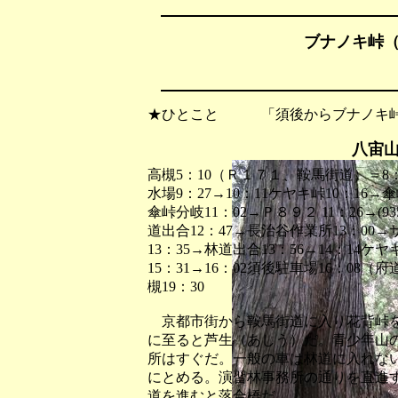
ブナノキ峠（9
★ひとこと 「須後からブナノキ峠
八宙
高槻5：10（Ｒ１７１、鞍馬街道）＝8：
水場9：27→10：11ケヤキ峠10：16→傘峠
傘峠分岐11：02→Ｐ８９２ 11：26→(93
道出合12：47→長治谷作業所13：00→
13：35→林道出合13：56→14：14ケヤ
15：31→16：02須後駐車場16：0
槻19：30
京都市街から鞍馬街道に入り花背峠を
に至ると芦生（あしう）だ。青少年山
所はすぐだ。一般の車は林道に入れな
にとめる。演習林事務所の通りを直進
道を進むと落合橋だ。