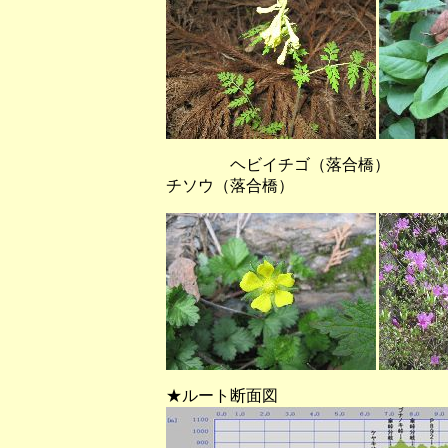
ヘビイチゴ（落合橋） ミ
チソウ（落合橋）
★ルート断面図