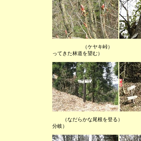
（ケヤキ峠） （ブナ
ってきた林道を望む）
（なだらかな尾根を登る） 
分岐）