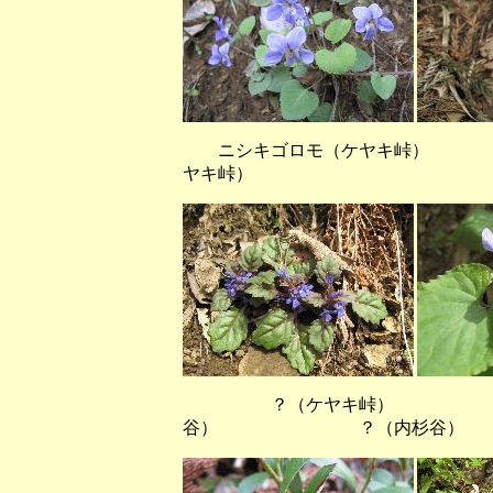
ニシキゴロモ（ケヤキ峠） 
ヤキ峠）
？（ケヤキ峠） オオ
谷） ？（内杉谷）