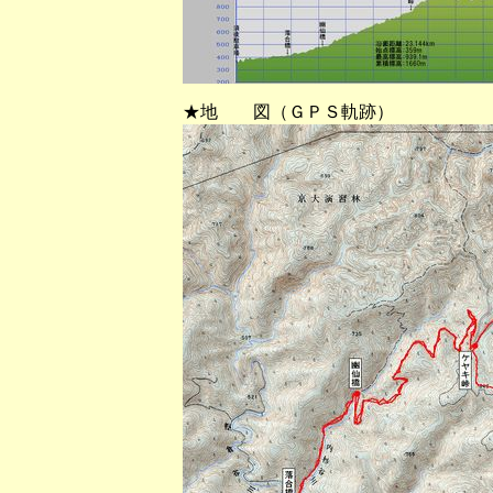
★地 図（ＧＰＳ軌跡）