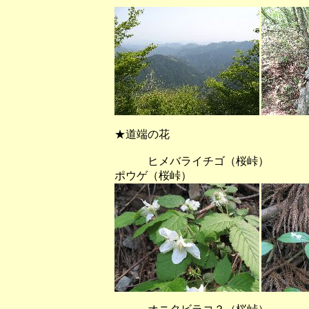
★道端の花
ヒメバライチゴ（桜峠）
ポウゲ（桜峠）