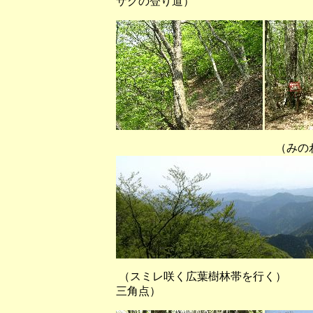
ザグの登り道）
（みのわ平下から南方
（スミレ咲く広葉樹林帯を行
三角点）