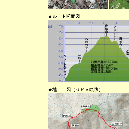
★ルート断面図
★地 図（ＧＰＳ軌跡）