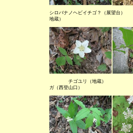
シロバナノヘビイチゴ？（
地蔵）
チゴユリ（地蔵） 
ガ（西登山口）