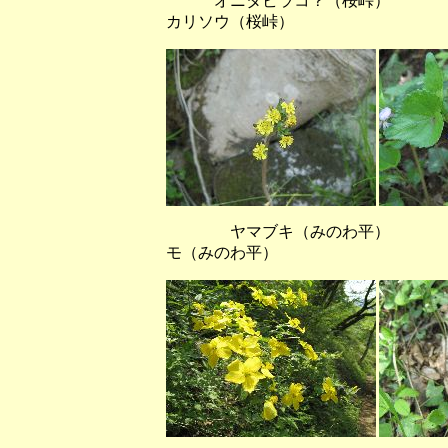
オニタビラコ？（桜峠） 
カリソウ（桜峠）
ヤマブキ（みのわ平） ツ
モ（みのわ平）