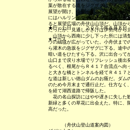
葉が散在する道をジグザグに登る。道
展望が開け、今登ってきた尾根が見え
にはハルリンドウやタチツボスミレが
ると展望広場の舟伏山山頂だ。山頂か
★行った日 ２００７年５月８日
だったが、見通しがきけば伊勢湾から
山頂から西南に少し下った所には清楚
★コース
ウの絨毯が広がっていた。小舟伏まで
ら灌木の急坂をジグザグに下る。途中
暗い道をひたすら下る。沢に出合って
山口まで戻り水場でリフレッシュ後出
るべく、根尾からＲ４１７合流点へ向
と大きな橋とトンネルを経てＲ４１７
な道は新しい徳山ダムのお蔭だ。ダム
のため今月末まで通行止だ。仕方なく
を経て湖西道路で帰阪した。
花の名山探訪にはやや遅きに失した観
新緑と多くの草花に出会えた。特に、
高だった。
（舟伏山登山道案内図） 