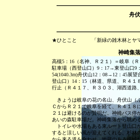
舟伏
★ひとこと 「新緑の雑木林とヤマ
神崎集
高槻5：16（名神、Ｒ２１）＝岐阜（
駐車場（西登山口）9：17→東登山口9：22
54(1040.3m)舟伏山12：08→12：4
登山口）14：15（林道、県道、Ｒ４
行止（Ｒ４１７、Ｒ３０３、湖西道路、
きょうは岐阜の花の名山、舟伏山（ふ
ＣからＲ２１で岐阜を経て、Ｒ４１８
２１は避けるのが賢明だ。神崎バス停
あいの森駐車場だ。神崎集落から眺め
トイレや水場もある東ルート登山口か
すると涼しい風が迎えてくれる。杉林
から来る道を合わせ、地蔵のある桜峠