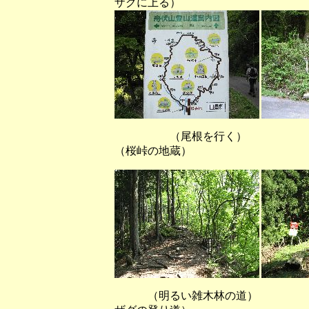
ザグに上る）
（尾根を行
（桜峠の地蔵）
（明るい雑木林の道