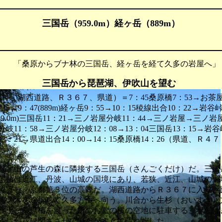
三国岳（959.0m）経ヶ岳（889m）
 「桑原からブナ林の三国岳、経ヶ岳を経て久多の岩屋へ」
三国岳から琵琶湖、伊吹山を望む
名神、湖西道路、Ｒ３６７、県道）＝7：45桑原橋7：53→お茶屋
15→9：47(889m)経ヶ岳9：55→10：15稜線出合10：22→岩谷
(959.0m)三国岳11：21→三ノ岩屋分岐11：44→三ノ岩屋→三ノ岩
分岐11：58→三ノ岩屋分岐12：08→13：04三国岳13：15→岩谷
13：21→県道出合14：00→14：15桑原橋14：26（県道、Ｒ
北山の芦生の森に隣接する三国岳（さんごくだけ）だ。三国
国岳は近江、丹波、山城の国境にあり、若狭、近江、山城の国
位置し、京都第３位の高峰だ。湖西道路からＲ３６７に入り、
梅ノ木を左折して久多方面へ向う。川合から生杉（おいすぎ）
北上、桑原橋を渡った所のお堂の横の空地に駐車する。早朝は
うに朝霧に閉ざさせていたがすぐに晴れだした。