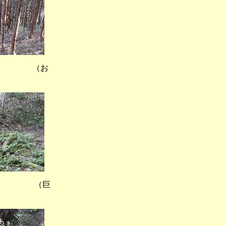
） （お
） （巨