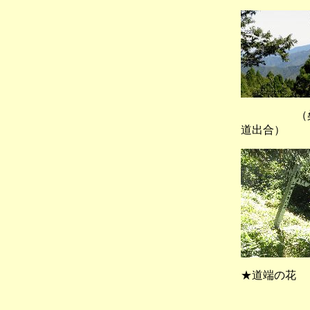
（桑原
道出合）
★道端の花