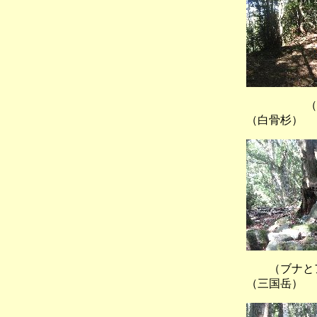
（経ヶ
（白骨杉）
（ブナ
（三国岳）