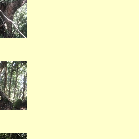
出現）
分岐）