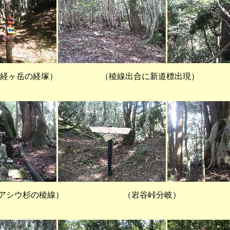
岳の経塚） （稜線出合に新道標
とアシウ杉の稜線） （岩谷峠