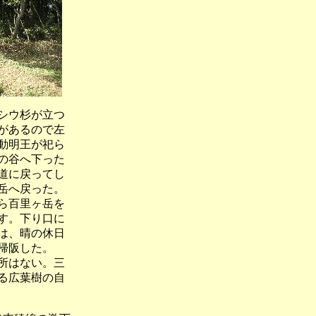
シウ杉が立つ
があるので左
動明王が祀ら
の谷へ下った
道に戻ってし
岳へ戻った。
ら百里ヶ岳を
す。下り口に
は、晴の休日
帰阪した。
所はない。三
る広葉樹の自