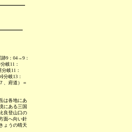
跡9：04→9：
峠分岐11：
屋分岐11：
峠分岐13：
４７７、府道）＝
岳は各地にあ
境にある三国
比良登山口の
方面へ向い針
きょうの晴天