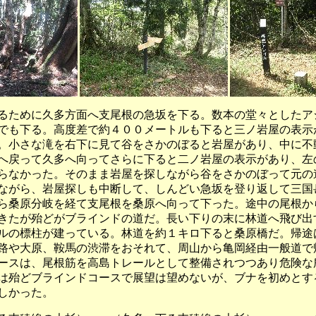
ために久多方面へ支尾根の急坂を下る。数本の堂々としたア
でも下る。高度差で約４００メートルも下ると三ノ岩屋の表示
。小さな滝を右下に見て谷をさかのぼると岩屋があり、中に不
へ戻って久多へ向ってさらに下ると二ノ岩屋の表示があり、左
らなかった。そのまま岩屋を探しながら谷をさかのぼって元の
ながら、岩屋探しも中断して、しんどい急坂を登り返して三国
ら桑原分岐を経て支尾根を桑原へ向って下った。途中の尾根か
きたが殆どがブラインドの道だ。長い下りの末に林道へ飛び出
ルの標柱が建っている。林道を約１キロ下ると桑原橋だ。帰途
路や大原、鞍馬の渋滞をおそれて、周山から亀岡経由一般道で
スは、尾根筋を高島トレールとして整備されつつあり危険な
は殆どブラインドコースで展望は望めないが、ブナを初めとす
しかった。