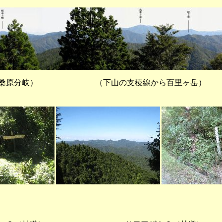
分岐） （下山の支稜線から百里ヶ岳