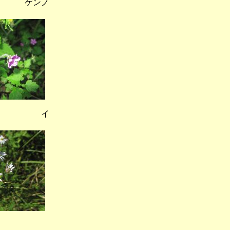
ゲンノ
道） イ