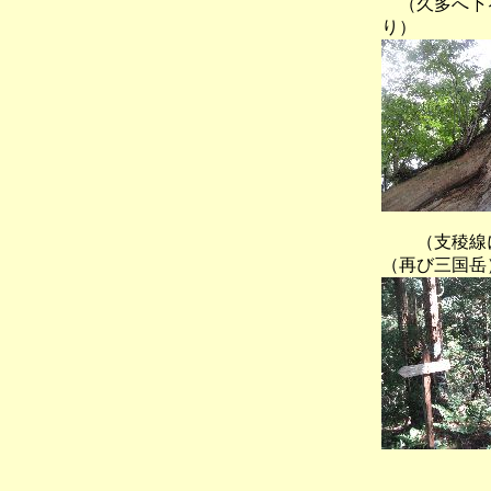
（久多へ下
り）
（支
（再び三国岳
（三国