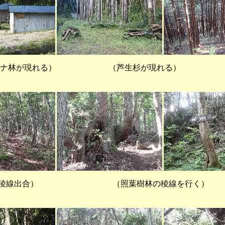
林が現れる） （芦生杉が現れる
出合） （照葉樹林の稜線を行く