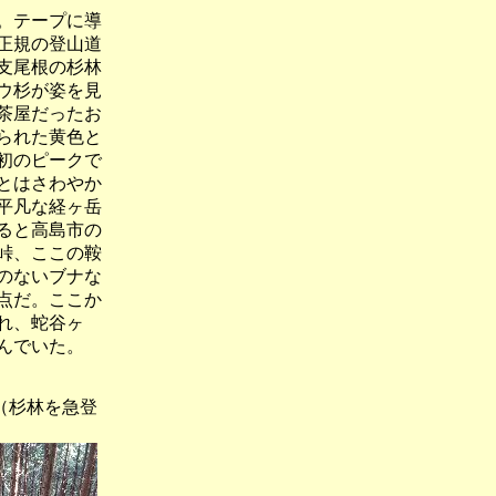
。テープに導
正規の登山道
支尾根の杉林
ウ杉が姿を見
茶屋だったお
られた黄色と
初のピークで
とはさわやか
平凡な経ヶ岳
ると高島市の
峠、ここの鞍
のないブナな
点だ。ここか
れ、蛇谷ヶ
んでいた。
杉林を急登