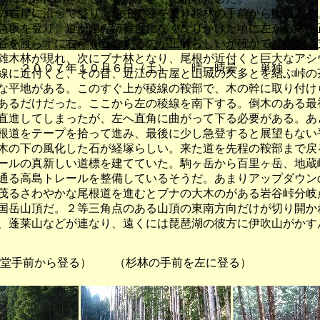
右岸に沿って登り、途中で谷を渡り杉林の手前から山に入る
急坂を登り、道が踏み跡程度になくなりかけた頃に左から来た
谷を渡らずに右岸を直進するのが正解らしいが確かではない。
雑木林が現れ、次にブナ林となり、尾根が近付くと巨大なアシ
 ２００７年１０月６日（土） 晴一時曇 単独
線に近付くと、その昔、近江の古屋と山城の久多とを結ぶ峠の
な平地がある。このすぐ上が稜線の鞍部で、木の幹に取り付け
あるだけだった。ここから左の稜線を南下する。倒木のある最
直進してしまったが、左へ直角に曲がって下る必要がある。あ
根道をテープを拾って進み、最後に少し急登すると展望もない
木の下の風化した石が経塚らしい。来た道を先程の鞍部まで戻
ールの真新しい道標を建てていた。駒ヶ岳から百里ヶ岳、地蔵
通る高島トレールを整備しているそうだ。あまりアップダウン
茂るさわやかな尾根道を進むとブナの大木のがある岩谷峠分岐
国岳山頂だ。２等三角点のある山頂の東南方向だけが切り開か
、蓬莱山などが連なり、遠くには琵琶湖の彼方に伊吹山がかす
お堂手前から登る） （杉林の手前を左に登る） （