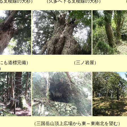
る支稜線の大杉） （久多へ下る支稜線の大杉） （
稜線にも道標完備） （三ノ
）
岳山頂上広場から東～東南北を望む）