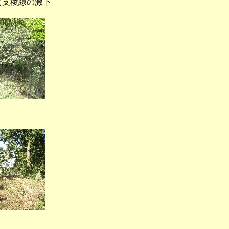
支稜線の激下
岩屋）