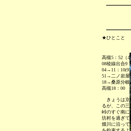
★ひとこと
高槻5：52（
08稜線出合9：
04→11：10
51→二ノ岩屋
18→桑原分岐
高槻18：00
きょうは京都
るが、この三
峠のすぐ南に
坊村を過ぎて
畑川に沿って
を約束するよ