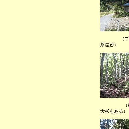
（ブナ
茶屋跡）
（稜線
大杉もある）