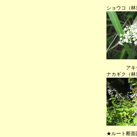
？（林
ショウコ（林
アキチ
ナカギク（林
★ルート断面