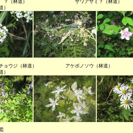
道） サワアザミ？（林道） 
道）
ョウジ（林道） アケボノソウ（林
道）
図