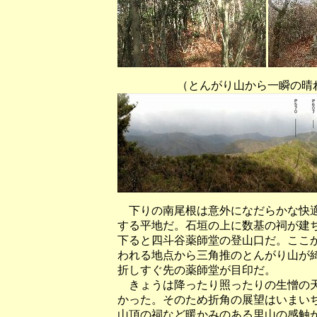
（とんがり山から一瞬の晴れ間に
下りの南尾根は意外になだらかな快適
する平地だ。石垣の上に数基の祠が建
下ると四斗谷薬師堂の登山口だ。ここ
われる地点から三角推のとんがり山が
折しすぐ先の薬師堂が目印だ。
きょうは降ったり照ったりの生憎の天
かった。そのため折角の展望はいまい
山頂の祠など暖かみのある里山の感触