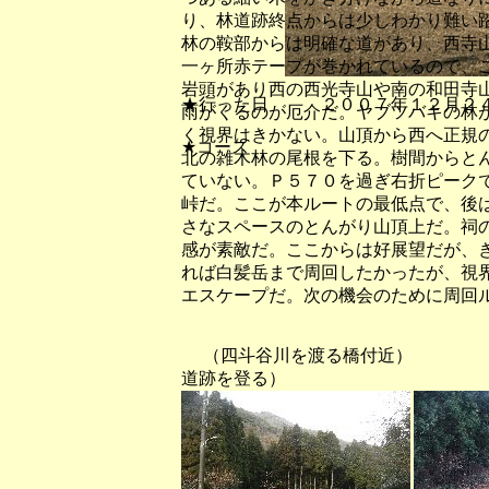
り、林道跡終点からは少しわかり難い
林の鞍部からは明確な道があり、西寺
一ヶ所赤テープが巻かれているので、
岩頭があり西の西光寺山や南の和田寺
★行った日 ２００７年１２月２
雨がくるのが厄介だ。ヤブツバキの林
く視界はきかない。山頂から西へ正規
★コース
北の雑木林の尾根を下る。樹間からと
ていない。Ｐ５７０を過ぎ右折ピーク
峠だ。ここが本ルートの最低点で、後
さなスペースのとんがり山頂上だ。祠
感が素敵だ。ここからは好展望だが、
れば白髪岳まで周回したかったが、視
エスケープだ。次の機会のために周回
（四斗谷川を渡る橋付近
道跡を登る）