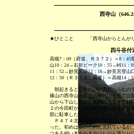
西寺山（646.
★ひとこと 「西寺山からとんがり
四斗谷付
高槻7：09（府道、Ｒ３７２）＝8：45県道拡
山10：24→右折ピーク10：55→峠11：0
11：52→妙見宮跡12：16→妙見宮登山口
12：50（Ｒ３７２、府道）＝高槻14：5
朝起きると意外にいい天気だったので
篠山の西寺山からとんがり山を経て白
山から下山した）。亀岡に入ると空模
２の今田町から四斗谷方面へ向うと日
部に駐車した。
Ｐ４７４北側の鞍部を目指し、墓地の
った。初めは谷のために荒れているが
つある細い木をかき分けながら道なり