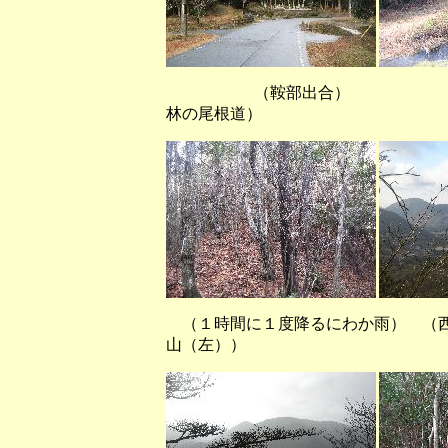
（鞍部出合） （尾根
林の尾根道）
（１時間に１度降るにわか雨） （西
山（左））