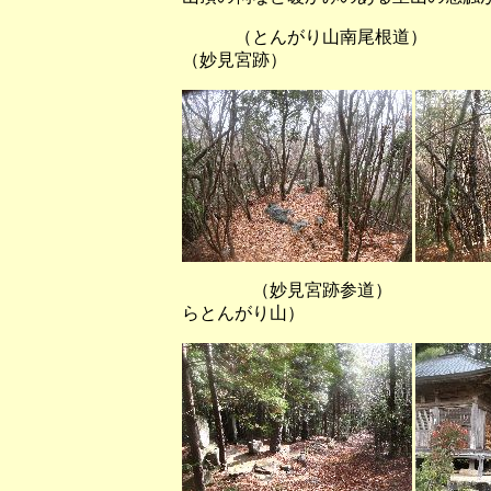
（とんがり山南尾根道
（妙見宮跡）
（妙見宮跡参道） （四斗
らとんがり山）