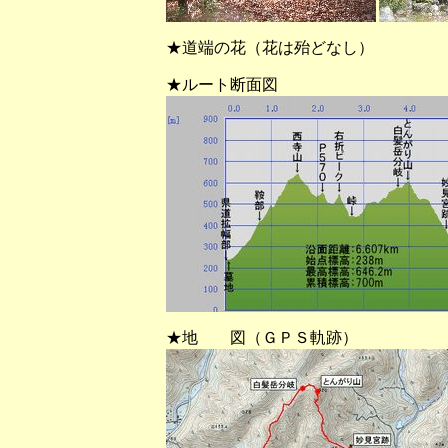
★道端の花（花は殆どなし）
★ルート断面図
★地 図（ＧＰＳ軌跡）