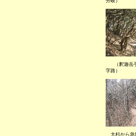
分岐）
（釈迦
字路）
大杉から急坂