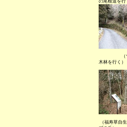
の尾根道を行
（ツツ
木林を行く）
（福寿草