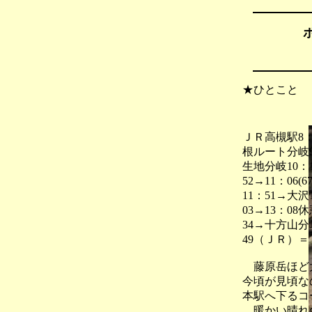
★ひとこと
ＪＲ高槻駅8
根ルート分岐
生地分岐10：
52→11：06(
11：51→大
03→13：0
34→十方山分岐
49（ＪＲ）＝
藤原岳ほど大
今頃が見頃な
本駅へ下るコ
暖かい晴れの