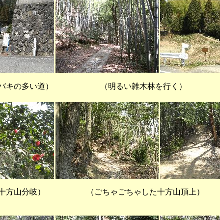
バキの多い道） （明るい雑木林を行く）
分岐） （ごちゃごちゃした十方山頂上） （