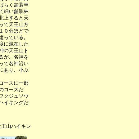
ばらく舗装車
て細い舗装林
北上すると天
って天王山方
１０分ほどで
建っている。
度に混在した
神の天王山ト
るが、名神を
って名神沿い
にあり、小ぶ
コースに一部
のコースだ
フクジュソウ
ハイキングだ
山ハイキン