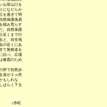
ン山登山口を
りになだらか
丘を過ぎて明
自然保護係員
を踏み荒らす
だ。自然保護
丘近くまで行
ると、自生地
会の近くにあ
ぎて尾根道を
に比べ、広場
は春霞のため
の所で自然歩
る道が２ヵ所
かもしれな
しばらく下る
 （赤松