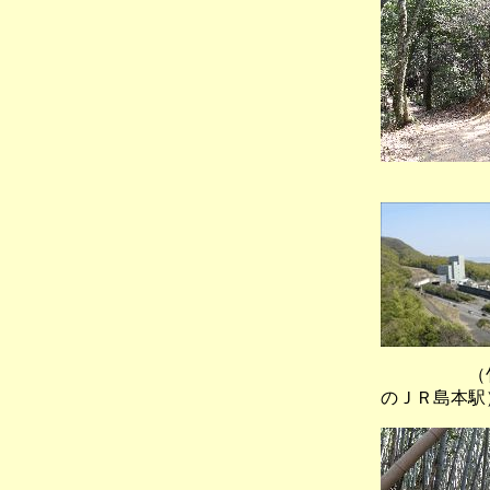
（名神
（竹林を
のＪＲ島本駅