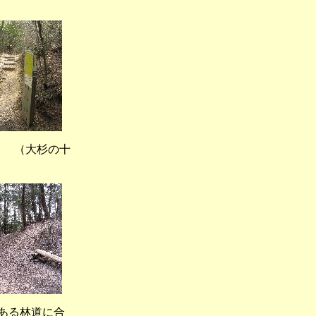
大杉の十
ある林道に合