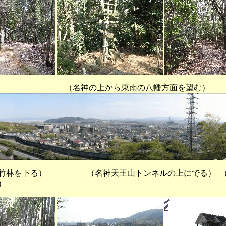
の上から東南の八幡方面を望む）
下る） （名神天王山トンネルの上にでる） （昨
）