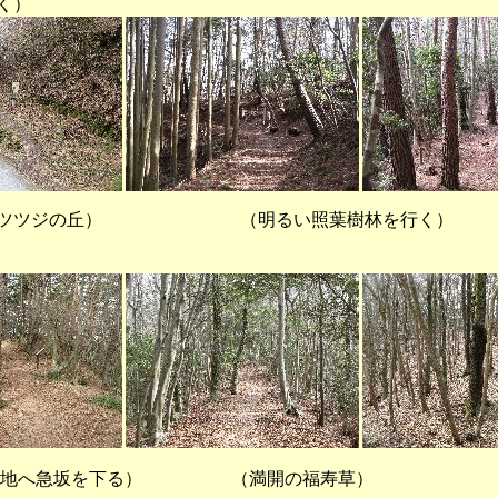
く）
ジの丘） （明るい照葉樹林を行く
自生地へ急坂を下る） （満開の福寿草）