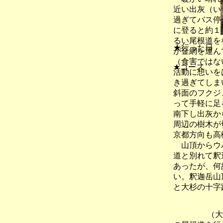
近い出灰（い
過ぎてバス停
に登ると約１
るい尾根道を
★行った日
が金網を運ん
（食害ではな
★コース
活動に想いを
き過ぎてしま
斜面のフクジ
って手軽に足
南下し出灰か
周辺の樹木が
京都方向も高
山頂からウバ
道と別れて釈
あったが、何
い。釈迦岳山
と大杉の十字
（大原