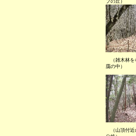
ブの丘）
（雑木林を
靄の中）
（山頂付