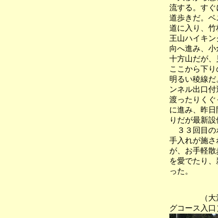
流する。すぐ
道歩きだ。ベ
道に入り、竹
王山ハイキン
向へ進み、小
十方山だが、
ここから下り
明るい稜線だ
ンネル出口付
渡ったりくぐ
に進み、昨日
りだが最新設
３３回目のポ
手入れが施さ
が、お手軽散
を愛でたり、
った。
（大沢の
グコース入口