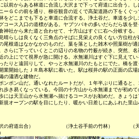
に以前からある林道に合流し大沢まで下って府道に出合う。し
ニーＧＣの前を通り、柳谷観音の近くで高架道路の下をくぐっ
林をどこまでも下ると車道に合流する。浄土谷だ。車道を少し
グコース入口の道標がある。ヤブツバキの多いだらだら坂を登
倉神社から来た道と合わせて、十方山はすぐに右へ分岐する。
見晴らしは良くなく三角点のそばに見栄えの良くない方位柱が
の尾根道はなかなかのものだ。葉を落とした雑木や照葉樹が適
。さらに下っていくとこの辺りの名物の竹薮が続き、突然、名
近の上にでて視界が急に開ける。水無瀬川はすぐ下に見えてい
ったりと遠回りして、やっと水無瀬川のたもとにでた。橋を渡
開業開始したＪＲ島本駅に着いた。駅は桜井の駅の正面の広場
備の瀟洒な建物だ。
ンポン山だ。通いなれたルートだが、１年半ぶりに通ると、
れ歩き易くなっている。今回の十方山から水無瀬までが初めて
歩には天王山から水無瀬へ抜けるコースがお勧めだ。きょうは
新規オープンの駅を目にしたり、暖かい日差しにあふれた里山
府道出合） （浄土谷手前の竹林） （天王
）