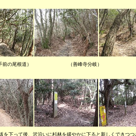
岳手前の尾根道） （善峰寺分岐） （
を下って後、沢沿いに杉林を緩やかに下ると新しくできつつ