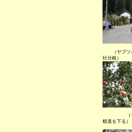
（ヤブツ
社分岐）
（十方山
根道を下る）