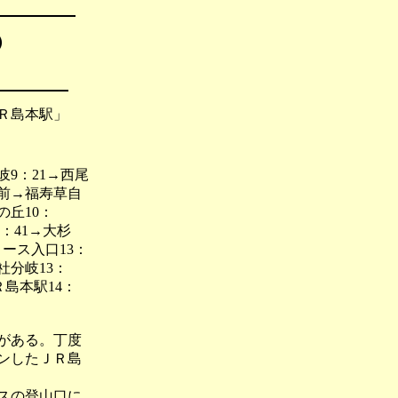
）
Ｒ島本駅」
9：21→西尾
手前→福寿草自
の丘10：
11：41→大杉
コース入口13：
社分岐13：
ＪＲ島本駅14：
がある。丁度
ンしたＪＲ島
スの登山口に