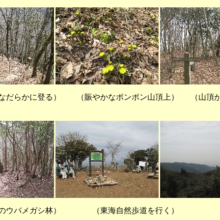
なだらかに登る） （賑やかなポンポン山頂上） （山頂か
近のウバメガシ林） （東海自然歩道を行く）