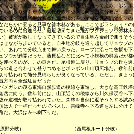
ずりは）に降り立った。車道を中畑方面に向って進み、ポンポ
から約３０分も歩くと大原野森林公園に向う山道分岐だ。道な
５分ほどで西尾根分岐点だ。赤松の多い尾根を進み、ツツジの
なだらかに登ると見事な雑木林がある。ここでボランティアの
 ２００８年３月１６日（日） 晴一時薄曇 単独
でいるのに出逢った。最近増えてきた鹿がフクジュソウの林床
い）被害が激しくなってきているので自生地を金網で囲うそう
はせながら歩いていると、自生地分岐を通り越してリョウブの
い、あわてて分岐点まで舞い戻った。ロープに沿って急坂を下
ュソウが満開だった。藤原岳などに比べて小規模の群落だが都
を運べるのがここの良さだ。尾根道に戻り、リョウブの丘を過
らの道と合わせて登りつめるとポンポン山山頂広場だ。数年前
切り払われて随分見晴らしが良くなっている。ただし、きょう
槻方向も全然駄目だった。
メガシの茂る東海自然歩道の稜線を東進し、大きな高圧鉄塔
迦岳に向う。数年前には、山頂近くの稜線から川久保渓谷へ下
故か道標が取り払われていた。森林を自然に返そうとする試み
頂は人で一杯だったのでパスし、善峰寺へ下る道を左に分けて
路だ。大沢は左へ劇下りだ。
野分岐） （西尾根ルート分岐）