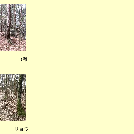
） （雑
 （リョウ