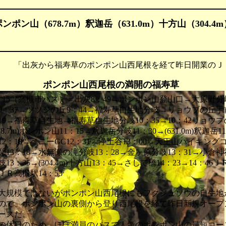
ポンポン山（678.7m）釈迦岳（631.0m）十方山（304.4m
 「出灰から福寿草のポンポン山西尾根を経て昨日開業のＪ
ポンポン山西尾根の満開の福寿草
：15（高槻市バス）＝出灰8：49→ポンポン山登山口→大原野分岐
9：37→ツツジの丘9：44→福寿草自生地分岐→リョウブの丘
19→福寿草自生地→福寿草自生地分岐10：35→10：42リョウブ
678.7m)ポンポン山11：15→釈迦岳分岐11：30→(631.0m)釈迦岳
沢12：18→ベニーGC12：31→浄土谷13：00→天王山ハイキング
8休憩13：18→水無瀬の滝分岐13：28→金ヶ原分岐13：31→小倉神
13：35→(304.4m)十方山13：45→さして橋14：23→14：46
ＪＲ高槻駅14：53
規模ではないがポンポン山西尾根にもフクジュソウの自生地
ので、ポンポン山の裏側から登り西尾根を経て昨日新規オープ
ースだ。
休日のため、ほぼ満員のバスで人気のポンポン山の最短コー