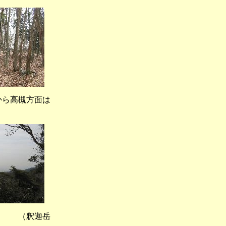
ら高槻方面は
 （釈迦岳