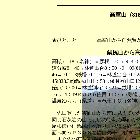
高室山（81
★ひとこと 「高室山から自然豊か
鍋尻山から
高槻5：18（名神）＝彦根ＩＣ（Ｒ３０６
道分岐8：46→林道出合8：50→9：09(
46→10：13鉄塔10：16→林道出合10：
45(838.3m)鍋尻山11：58→保月登山
始点13：00→林道別れ13：21→鉄塔13
16→14：39Ｒ３０６佐目 14：45
温泉ゆらら（県道）＝竜王ＩＣ（名神、
先日登った霊仙山から南に見えていた
同じ石灰岩の山らしいので花の季節が
尾根伝いに鍋尻山へ登り、林道を経て
面へ向うＲ３０６で佐目の十二相神社
すぐ先の石灰岩採掘運搬のダンプカー