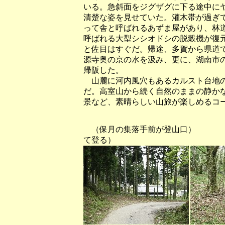
いる。急斜面をジグザグに下る途中に
清楚な姿を見せていた。灌木帯が過ぎ
って舎と呼ばれるあずま屋があり、林
呼ばれる大型シシオドシの脱穀機が復
と佐目はすぐだ。帰途、多賀から県道
源寺奥の京の水を汲み、更に、湖南市
帰阪した。
山麓に河内風穴もあるカルスト台地の
だ。高室山から続く自然のままの静か
景など、素晴らしい山旅が楽しめるコ
（保月の集落手前が登山口） 
て登る）