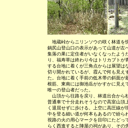
地蔵峠からニリンソウの咲く林道を快
鍋尻山登山口の表示があって山道が左
集落の果に定住者がいなくなったよう
り、福寿草は終わり今はトリカブトが
する台地に着くが三角点からは展望は
切り開かれているが、霞んで何も見え
た。台地に着く手前の低木帯の斜面が
根筋、東南には御池岳がかすかに見え
唯一の登山者だった。
山頂から往路を戻り、林道出合から杉
普通車で十分走れそうなので高室山頂
く退屈せずに歩ける。上空に高圧線が
中を登る細い道が何本もあるので紛ら
視路の火の用心マークを目印にたどっ
らく西進すると陣屋の祠があり、その