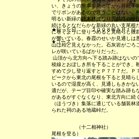
い、きょうの無事を祈ってから拝殿手
でリボンがあるので迷うことはない。
明るい新緑の雑木林になり古鉄塔のそ
続けるとなだらかな新緑の丸い支尾根
★行った日 ２００８年５月１日
に巻くように登りつめると見晴らし抜
が響いている。春霞のせいか見通しは
★コース
山は殆ど見えなかった。石灰岩がごろ
レが咲いているばかりだった。
山頂から北方向へ下る踏み跡はないの
稜線とおぼしき所を下ることができ、
すめて少し登り返すとＰ７７７だ。Ｐ
ピークから東北の尾根を下ると見晴ら
いるので湿度が高く、見通しもきかな
適だが、テープ目印や確実な踏み跡も
があるがすぐなくなり、東北方向に続
（ほうづき）集落に通じている舗装林
られた祠のある地蔵峠だ。
（十二相神社） （神社
尾根を登る）