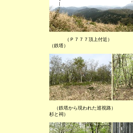
（Ｐ７７７頂上付
（鉄塔）
（鉄塔から現われた巡視路）
杉と祠）