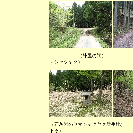
（陣屋の祠） （新緑の急
マシャクヤク）
（石灰岩のヤマシャクヤク群生
下る）