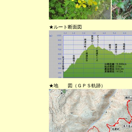
★ルート断面図
★地 図（ＧＰＳ軌跡）