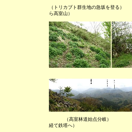
（トリカブト群生地の急坂を
ら高室山）
（鍋尻山頂上から
（高室林道始点分岐） （鉄
経て鉄塔へ）