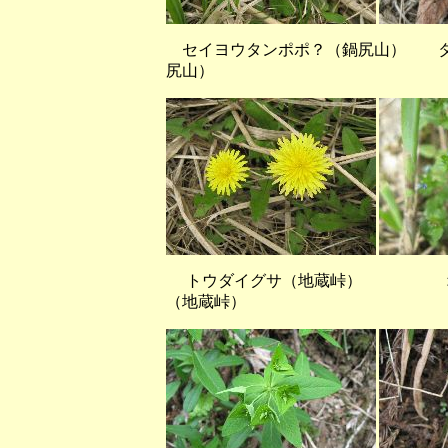
セイヨウタンポポ？（鍋尻山
尻山）
トウダイグサ（地蔵峠） オ
（地蔵峠）