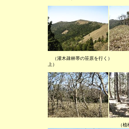
（灌木疎林帯の笹原を行く） 
上）
（植松山頂上から北