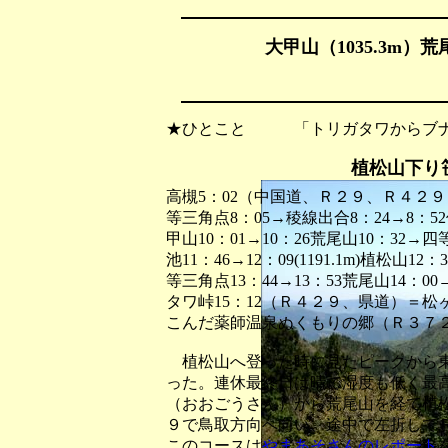
大甲山（1035.3m）荒
★ひとこと 「トリガタワからブナ
植松山下り
高槻5：02（中国道、Ｒ２９、Ｒ４２９）
等三角点8：05→稜線出合8：24→8：52休憩9
甲山10：01→10：26荒尾山10：32→
池11：46→12：09(1191.1m)植松山1
等三角点13：44→13：53荒尾山14：0
タワ峠15：12（Ｒ４２９、県道）＝
こんだ薬師温泉ぬくもりの郷（Ｒ３７２
植松山へ登った時に見たピークから東
った。連休最終日は晴で湿度も低く最
（おおごうさん）から荒尾山を経て植
９で鳥取方向へ向い、途中で左折して
このコースは
やまあそさんのレポート