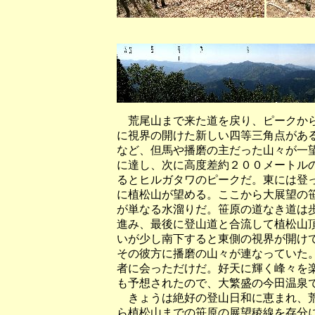
（大甲山頂上から
荒尾山まで来た道を戻り、ピークから
に視界の開けた新しい四等三角点があ
など、但馬や播磨の主だった山々が一
に達し、次に高度差約２００メートル
るとヒルガタワのピークだ。東には登
に植松山が望める。ここから大展望の
が単なる水溜りだ。笹原の道なき道は
進み、最後に登山道と合流して植松山
いが少し南下すると東側の視界が開け
その彼方に播磨の山々が連なっていた
者に会っただけだ。好天に輝く峰々を
も予想されたので、大繁盛の今田温泉
きょうは絶好の登山日和に恵まれ、荒
ら植松山までの笹原の展望稜線を存分