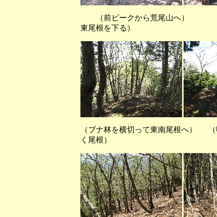
（前ピークから荒尾山へ
東尾根を下る）
（ブナ林を横切って東南尾根へ） （
く尾根）