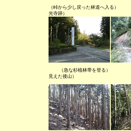
（峠から少し戻った林道へ入る）
光寺跡）
（急な杉植林帯を登る） （な
見えた後山）