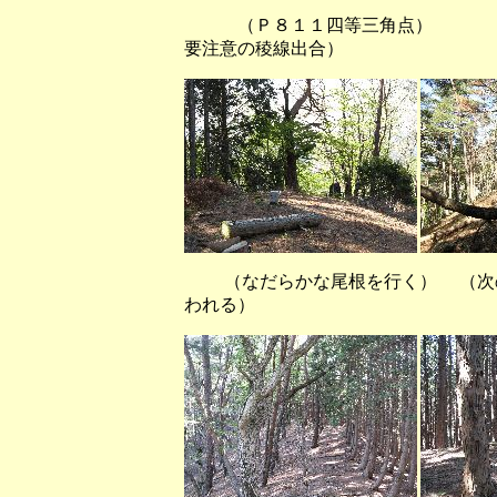
（Ｐ８１１四等三角点
要注意の稜線出合）
（なだらかな尾根を行く） （次
われる）