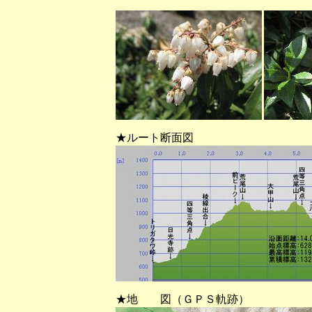
★ルート断面図
★地 図（ＧＰＳ軌跡）