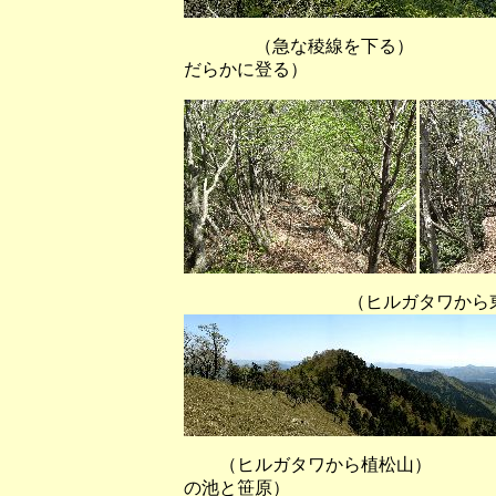
（急な稜線を下る） （コルを
だらかに登る）
（ヒルガタワから東～南～西
（ヒルガタワから植松
の池と笹原）