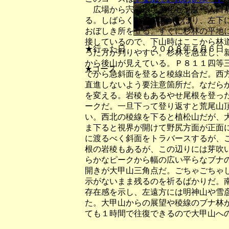
広場から宍粟環境美化センター入口前
る。しばらく林道をさかのぼり、左下
おぼしき所を登る。すぐに杉林の平地
接しているので、下山時はここから林
★行った日 ２００８年５月６日
った方が判りやすい。杉林を急登し、
から後山が見えている。Ｐ８１１四等
★コース
でから急斜面を登ると稜線出合だ。西
直進しないよう要注意箇所だ。なだら
を変える。岩稜もあるやせ尾根を登っ
ークだ。一旦下って登り返すと荒尾山
い。西北の稜線を下ると植松山だが、
ま下ると視界が開けて野尻方面が正面
に渡るべく斜面をトラバースするが、
根の岩稜もあるが、この辺りには芽吹
らかなピークから幅の広い平らなブナ
開きが大甲山三角点だ。ごちゃごちゃ
示がないまま残るのを祈るばかりだ。
存在感を示し、左遠方には明神山や雪
た。大甲山からの展望や稜線のブナ林
ても１時間で往復できるので大甲山へ