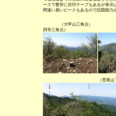
ースで要所に目印テープもあるが表示
間違い易いピークもあるので読図能力
（大甲山三角点） （荒尾山
四等三角点）
（荒尾山下四等三角点か