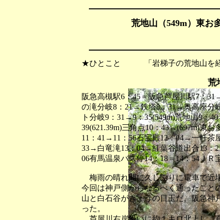
荒地山（549m）東お多
★ひとこと 「岩梯子の荒地山を経
荒
阪急高槻駅6：45＝阪急芦屋川駅7：31
の滝分岐8：21→鉄塔8：31→奥高座分岐
ト分岐9：31→9：35(549m)荒地山9：4
39(621.39m)三角点10：43→(697m
11：41→11：56石宝殿12：04→一軒茶屋
33→白竜滝13：04→紅葉谷道出合13：2
06有馬温泉バス停14：18＝14：54ＪＲ
梅雨の晴れ間に久しぶりに電車で近場
今回は神戸側からなるべく通ったこと
山と白石谷がきょうの目玉だ。阪急神
った。
芦屋川右岸沿いに約１キロ北上し、直