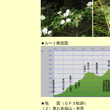
★ルート断面図
★地 図（ＧＰＳ軌跡）
（２）東お多福山～有馬