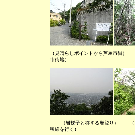
（見晴らしポイントから芦屋市街） 
市街地）
（岩梯子と称する岩登り） （岩
稜線を行く）