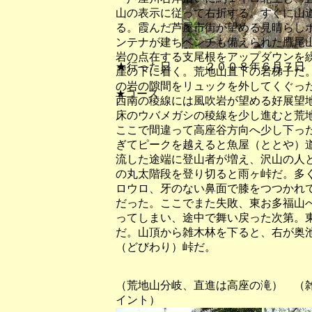
山の表示に従って右折する。すぐに山
る。霞んだ芦屋市街が望める見晴らし
ンテナが建ちベンチも備えられた鷹尾
岩の点在する支尾根をアップダウンを
★行った日 ２００８年６月７日
崖の下に着く。荒地山直下の岩梯子だ
の岩の隙間をリュックを外してくぐっ
★コース
西南の稜線には風吹岩が望める好展望
床のウバメガシの稜線を少し進むと荒
ここで間違って高座谷方向へ少し下っ
ぎてピークを越えると魚屋（ととや）
流した途端に登山者が増え、沢山の人
の丸太階段を登り切ると雨ヶ峠だ。多
ロウロ、牙のない鼻面で膝をつつかれ
だった。ここでまた失敗、東お多福山
ってしまい、途中で舞い戻った次第。
だ。山頂から雑木林を下ると、右が奥
（どびわり）峠だ。
（荒地山分岐、直進は高座の滝） （
イント）