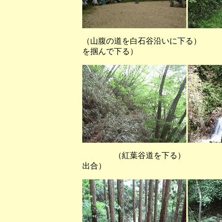
（山腹の道を白石谷沿いに下
を掴んで下る）
（紅葉谷道を下る） （
出合）