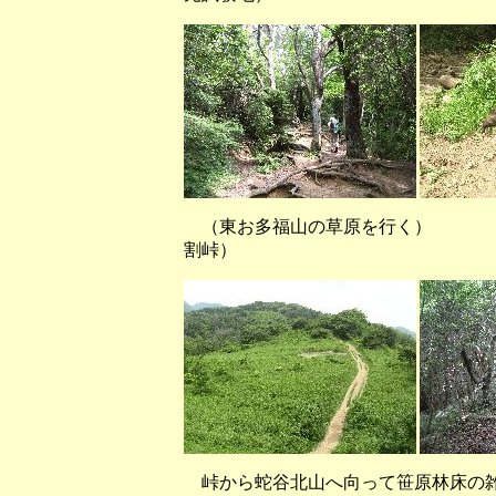
（東お多福山の草原を行く
割峠）
峠から蛇谷北山へ向って笹原林床の雑