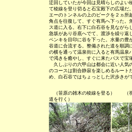
迂回していたが今回は見晴らしのよい
て稜線を登り切ると石宝殿下の広場だ
エーのトンネルの上のピークを２ヵ所
角点を往復して、すぐ有馬へ下った。
ス道に入る。右下に白石谷を見ながら
急坂があり谷底へでて、渡渉を繰り返
ペンキを目印に谷を下った。水量の豊
谷道に合流する。整備された道を順調
の横を通って温泉街に入ると有馬温泉
で渇きを癒やし、すぐに来たバスで宝
久しぶりの六甲山は都会に近い人気の
のコースは割合静寂を楽しめるルート
め、白石谷ではちょっとした沢歩きが
（笹原の雑木の稜線を登る） （視
道を行く）