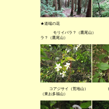
★道端の花
モリイバラ？（鷹尾山
ラ？（鷹尾山）
コアジサイ（荒地山） ヒラ
（東お多福山）