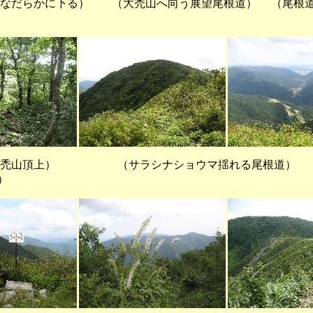
なだらかに下る） （大禿山へ向う展望尾根道） （尾根道
頂上） （サラシナショウマ揺れる尾根道） （
）