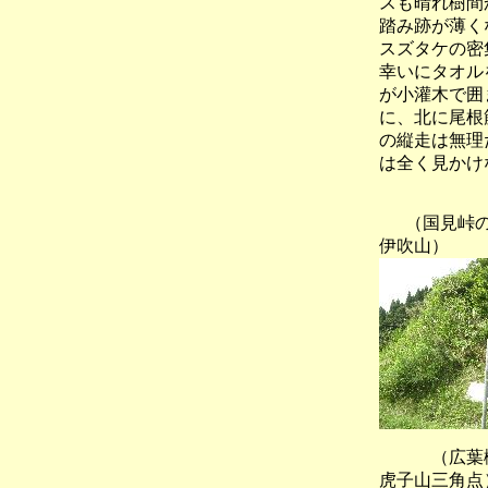
スも晴れ樹間
踏み跡が薄く
スズタケの密
幸いにタオル
が小灌木で囲
に、北に尾根
の縦走は無理
は全く見かけ
（国見峠の
伊吹山）
（広葉樹
虎子山三角点