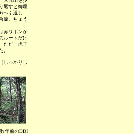
。大禿山を少
り返すと御座
峠へ引返し
合流、ちょう
は赤リボンが
のルートだけ
。ただ、虎子
だ。
っかりし
前のDDI