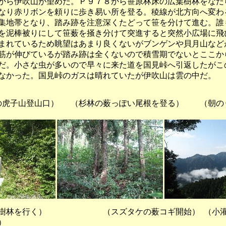
から伊吹山が望めた。Ｐ９７８から笹原林床の広葉樹林をなだ
なり赤リボンを頼りに歩き易い所を登る。稜線が北方向へ変わ
集地帯となり、踏み跡を注意深くたどって笹を分けて進む。誰
を泥棒被りにして笹薮を掻き分けて突進すると突然小広場に飛
まれているため眺望はあまり良くないがブンゲンや貝月山など
筋が伸びているが踏み跡は全くないので積雪期でないとここか
だ。小さな虫が多いので早々に来た道を国見峠へ引返したがこ
なかった。国見峠のガスは晴れていたが伊吹山は雲の中だ。
虎子山登山口） （杉林の薮っぽい尾根を登る） （朝の
林を行く） （スズタケの薮コギ開始） （小灌木
）