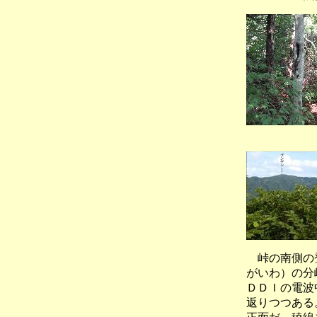
（虎子
峠の南側の登
がいわ）の分
ＤＤＩの電波
返りつつある