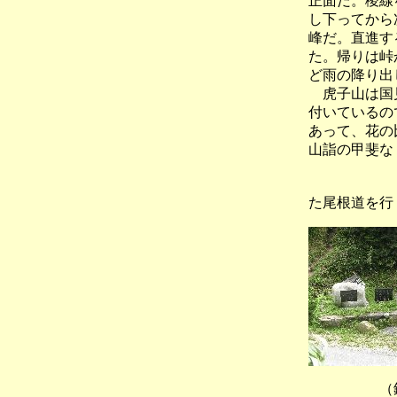
正面だ。稜線
し下ってから
峰だ。直進す
た。帰りは峠
ど雨の降り出
虎子山は国見
付いているの
あって、花の
山詣の甲斐な
（国見
た尾根道を行
（鉈ヶ岩分