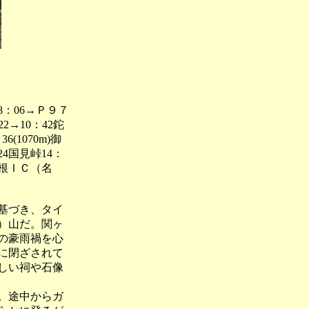
：06→Ｐ９７
22→10：42鉈
6(1070m)御
24国見峠14：
根ＩＣ（名
基づき、タイ
）山だ。関ヶ
の豪雨禍を心
に閉ざされて
しい祠や石像
。途中からガ