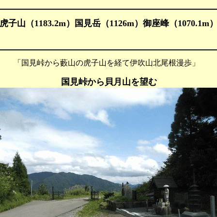
虎子山（1183.2m）国見岳（1126m）御座峰（1070.1m
 「国見峠から藪山の虎子山を経て伊吹山北尾根漫歩」
国見峠から貝月山を望む