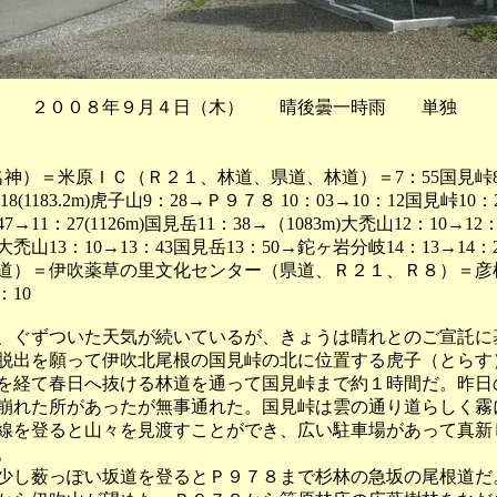
 ２００８年９月４日（木） 晴後曇一時雨 単独
（名神）＝米原ＩＣ（Ｒ２１、林道、県道、林道）＝7：55国見峠8
18(1183.2m)虎子山9：28→Ｐ９７８ 10：03→10：12国見峠10：
→11：27(1126m)国見岳11：38→（1083m)大禿山12：10→12：3
大禿山13：10→13：43国見岳13：50→鉈ヶ岩分岐14：13→14：
県道）＝伊吹薬草の里文化センター（県道、Ｒ２１、Ｒ８）＝彦
：10
ぐずついた天気が続いているが、きょうは晴れとのご宣託に
脱出を願って伊吹北尾根の国見峠の北に位置する虎子（とらす
を経て春日へ抜ける林道を通って国見峠まで約１時間だ。昨日
崩れた所があったが無事通れた。国見峠は雲の通り道らしく霧
線を登ると山々を見渡すことができ、広い駐車場があって真新
。
し薮っぽい坂道を登るとＰ９７８まで杉林の急坂の尾根道だ