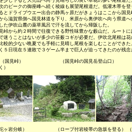
を少し下ると大禿山へ向う見晴らしの良い草花の多い尾根道だ
次のピークの御座峰へ続く稜線も展望尾根道だ。低灌木帯を登
るとドライブウエー出合の静馬ヶ原だがきょうはここから国見
から滋賀県側へ国見林道を下り、米原から奥伊吹へ向う県道へ
した伊吹山麓の薬草風呂で汗を流してから帰阪した。
峠から約２時間で往復できる野性味豊かな藪山だ。ルートに
で迷うことはないが多少の笹薮コギが必要だ。伊吹北尾根は花
比較的少ない晩夏でも手軽に見晴し尾根を楽しむことができた
く５日現在５連敗で３ゲーム半まで巨人が迫ってきたのが残念
峠） （国見峠の国見岳登山口） （し
く）
岐） （ロープ付岩稜帯の急坂を登る） （数年