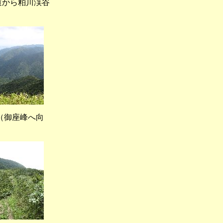
から粕川渓谷
御座峰へ向