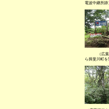
電波中継所跡
（広葉
ら揖斐川町を