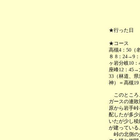
★行った日
★コース
高槻4：50
８ 8：24→9：
ヶ岩分岐10：47
座峰12：45→
33（林道、
神）＝高槻19
このところ、
ガースの連敗
原から岩手峠
配したが多少
いたが少し稜
が建っている
峠の北側の少