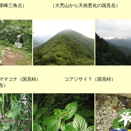
三角点） （大禿山から天候悪化の国見岳） （
マコナ（国見峠） コアジサイ？（国見峠）
岳）