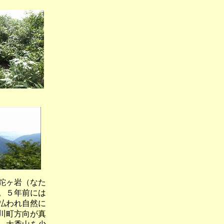
鉈ヶ岩（なた
。５年前には
払われ自然に
川町方向が真