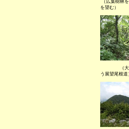
（広葉樹林を
を望む）
（大禿山
う展望尾根道