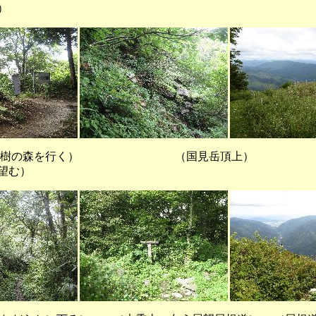
）
樹の森を行く） （国見岳頂上） （
望む）