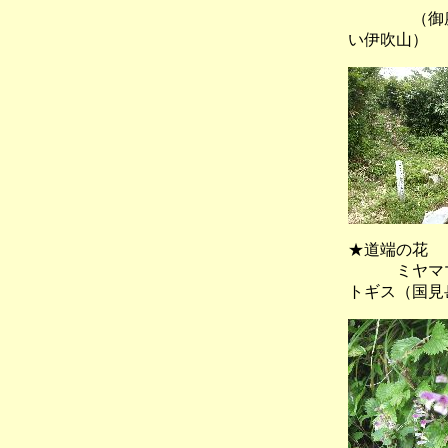
（御座峰
い伊吹山）
★道端の花
ミヤママ
トギス（国見