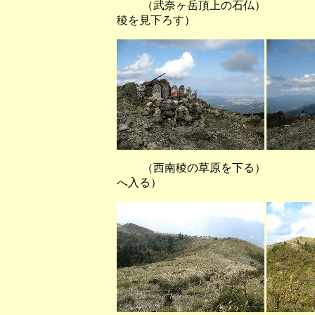
（武奈ヶ岳頂上の石仏） （
稜を見下ろす）
（西南稜の草原を下る）
へ入る）