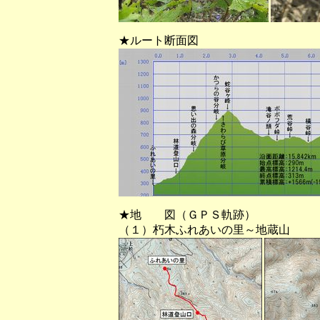
★ルート断面図
★地 図（ＧＰＳ軌跡）
（１）朽木ふれあいの里～地蔵山 （