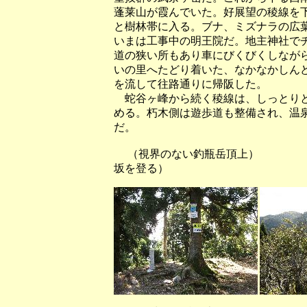
蓬莱山が霞んでいた。好展望の稜線を
と樹林帯に入る。ブナ、ミズナラの広
いまは工事中の明王院だ。地主神社で
道の狭い所もあり車にびくびくしなが
いの里へたどり着いた、なかなかしん
を流して往路通りに帰阪した。
蛇谷ヶ峰から続く稜線は、しっとりと
める。朽木側は遊歩道も整備され、温
だ。
（視界のない釣瓶岳頂上） （武奈
坂を登る）