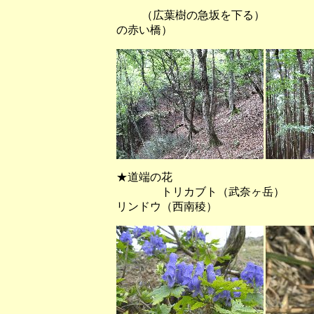
（広葉樹の急坂を下る） （杉
の赤い橋）
★道端の花
トリカブト（武奈ヶ岳） ア
リンドウ（西南稜）