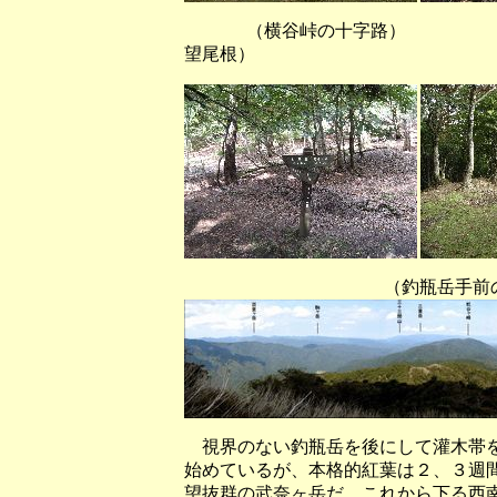
（横谷峠の十字路） （東に
望尾根）
（釣瓶岳手前の展望尾根か
視界のない釣瓶岳を後にして灌木帯を
始めているが、本格的紅葉は２、３週
望抜群の武奈ヶ岳だ。これから下る西