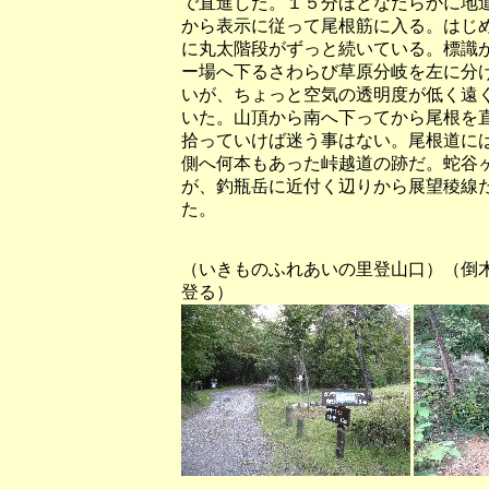
で直進した。１５分ほどなだらかに地
から表示に従って尾根筋に入る。はじ
に丸太階段がずっと続いている。標識
ー場へ下るさわらび草原分岐を左に分
いが、ちょっと空気の透明度が低く遠
いた。山頂から南へ下ってから尾根を
拾っていけば迷う事はない。尾根道に
側へ何本もあった峠越道の跡だ。蛇谷
が、釣瓶岳に近付く辺りから展望稜線
た。
（いきものふれあいの里登山口）（倒
登る）