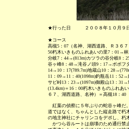
★行った日 ２００８年１０月９
★コース
高槻5：07（名神、湖西道路、Ｒ３６７
50朽木いきものふれあいの里7：01→林道
分岐7：44→(813m)カツラの谷分岐8：25
谷ヶ峰8：48→滝谷ノ頭9：17→ボボフダ
14→10：17(789.7m)地蔵山10：28
11：09→11：40(1098m)釣瓶岳11：52
サビ峠13：23→(1097m)御殿山13：
(13.4km)＝16：00朽木いきものふ
６７、湖西道路、名神）＝高槻18：40
紅葉の偵察に５年ぶりの蛇谷ヶ峰だ。
道ではなく、ちゃんとした縦走路で朽
の地主神社にチャリンコをデポし、朽
かつら谷ルートは崩壊のため通行禁止