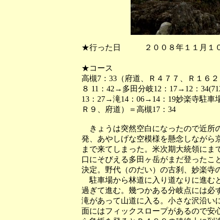
★行った日 ２００８年１１月１
★コース
高槻7：33（府道、Ｒ４７７、Ｒ１６２）
８ 11：42→多田分岐12：17→12：34(
13：27→滝14：06→14：19妙楽寺
Ｒ９、府道）＝高槻17：34
きょうは突然空白になったので近所の
発、あやしげな空模様を懸念しながら
まで来てしまった。米次期大統領にま
口にそびえる多田ヶ岳がまだ登ったこ
決定。野代（のだい）の古刹、妙楽寺
駐車場から林道に入り道なりに進むと
過ぎて進む。幾つかある分岐点には必
滝があって山道に入る。小さな沢沿い
面にはフィックスロープがあるので安