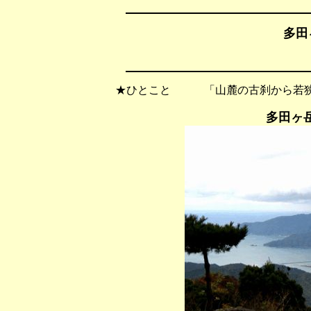
多田
★ひとこと 「山麓の古刹から若狭
多田ヶ