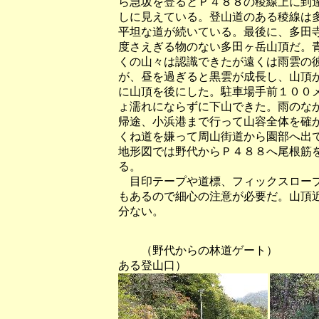
ら急坂を登るとＰ４８８の稜線上に到
しに見えている。登山道のある稜線は
平坦な道が続いている。最後に、多田
度さえぎる物のない多田ヶ岳山頂だ。
くの山々は認識できたが遠くは雨雲の
が、昼を過ぎると黒雲が成長し、山頂
に山頂を後にした。駐車場手前１００
ょ濡れにならずに下山できた。雨のな
帰途、小浜港まで行って山容全体を確
くね道を嫌って周山街道から園部へ出
地形図では野代からＰ４８８へ尾根筋
る。
目印テープや道標、フィックスロープ
もあるので細心の注意が必要だ。山頂
分ない。
（野代からの林道ゲート） （
ある登山口）