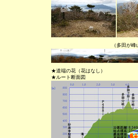
（多田が峰山頂から西～
★道端の花（花はなし）
★ルート断面図