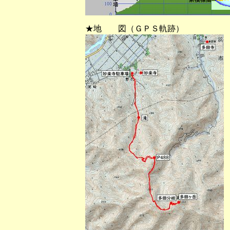
★地 図（ＧＰＳ軌跡）