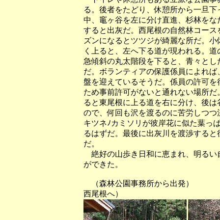
る。後者をたどり、休憩所から一旦下
中、竈ヶ谷を左に分け直進、杉林をな
すると出灰だ。西尾根の自然林コース
ズンになるとツツジが綺麗な所だ。小
く上ると、左へ下る道が現われる。道
急傾斜の丸太階段を下ると、青々とし
だ。ボランティアの保護係員によれば
盤を迎えているそうだ。係員の許可を
ため事前許可がないと通れない場所だ
ると東尾根に上る道を右に分け、後は
ので、何回も沢を渡るのに苦労しつつ
キツネﾉカミソリが彼岸花に似た葉っ
るはずだ。最後に出灰川を渡渉すると
だ。
絶好の山歩き日和に恵まれ、明るい
ができた。
（森林公園事務所から出発） 
西尾根へ）