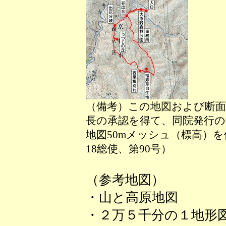
（備考）この地図および断面
長の承認を得て、同院発行の数
地図50mメッシュ（標高）
18総使、第90号）
（参考地図）
・山と高原地図
・２万５千分の１地形