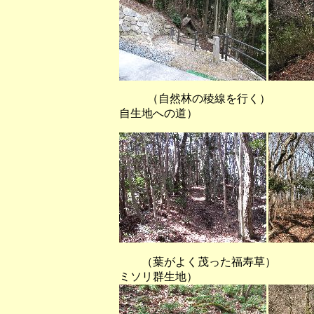
（自然林の稜線を行く） （雑
自生地への道）
（葉がよく茂った福寿草） （竈
ミソリ群生地）