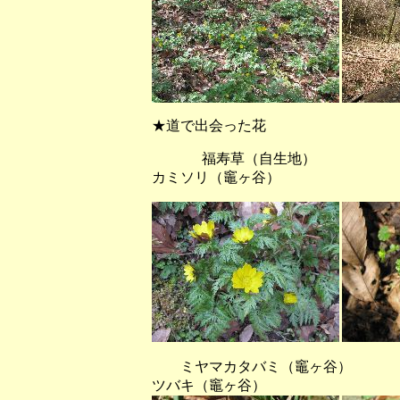
★道で出会った花
福寿草（自生地） ネ
カミソリ（竈ヶ谷）
ミヤマカタバミ（竈ヶ谷
ツバキ（竈ヶ谷）