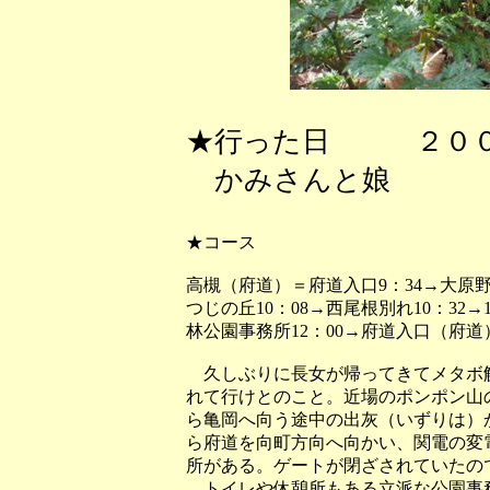
★行った日 ２００
かみさんと娘
★コース
高槻（府道）＝府道入口9：34→大原野森
つじの丘10：08→西尾根別れ10：32
林公園事務所12：00→府道入口（府道
久しぶりに長女が帰ってきてメタボ
れて行けとのこと。近場のポンポン山
ら亀岡へ向う途中の出灰（いずりは）
ら府道を向町方向へ向かい、関電の変
所がある。ゲートが閉ざされていたの
トイレや休憩所もある立派な公園事