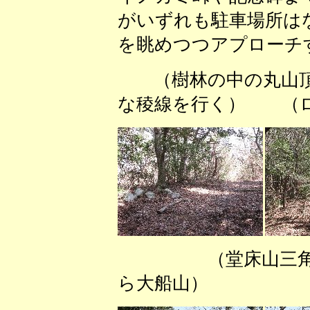
がいずれも駐車場所は
を眺めつつアプローチ
（樹林の中の丸山
な稜線を行く） （ロ
（堂床山三角
ら大船山） （