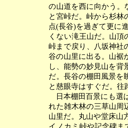
の山道を西に向かう。
と宮峠だ。峠から杉林
点(長谷)を過ぎて更に
くない滝王山だ。山頂
峠まで戻り、八坂神社
谷の山里に出る。山裾
し、能勢の妙見山を背
だ。長谷の棚田風景を
と慈眼寺はすぐだ。往
日本棚田百景にも選ば
れた雑木林の三草山周
山里だ。丸山や堂床山
イノカミ峠や記念碑ま