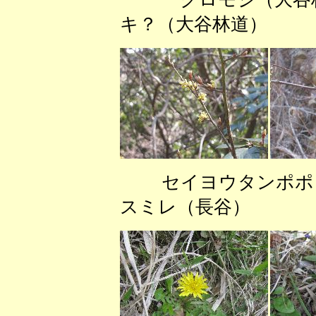
キ？（大谷林道） 
セイヨウタンポポ
スミレ（長谷） 