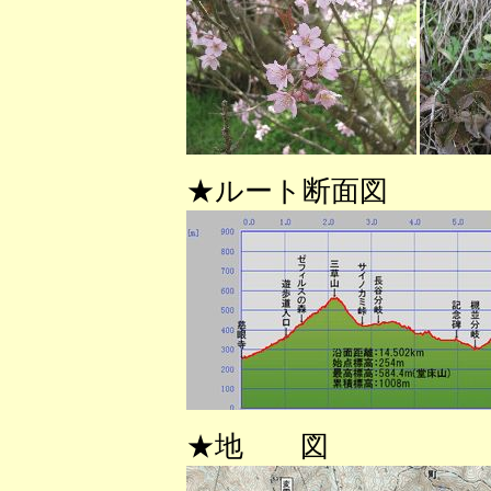
★ルート断面図
★地 図