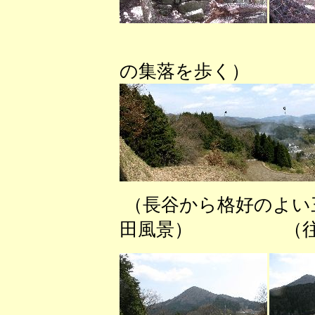
（棚田を
の集落を歩く）
（長谷から格好の
田風景） （往路