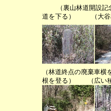
（裏山林道開設
道を下る） （大谷
（林道終点の廃棄車横
根を登る） （広い稜