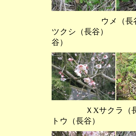
ウメ
ツクシ（長谷）
谷）
ＸXサクラ
トウ（長谷