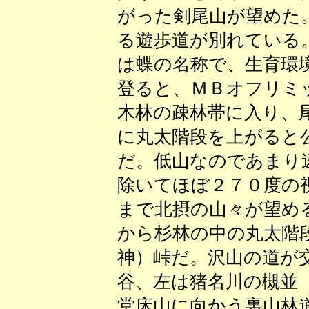
がった剣尾山が望めた
る遊歩道が別れている
は蝶の名称で、生育環
登ると、ＭＢオフリミ
木林の疎林帯に入り、
に丸太階段を上がると
だ。低山なのであまり
除いてほぼ２７０度の
まで北摂の山々が望め
から杉林の中の丸太階
神）峠だ。沢山の道が
谷、左は猪名川の槻並
堂床山に向かう裏山林