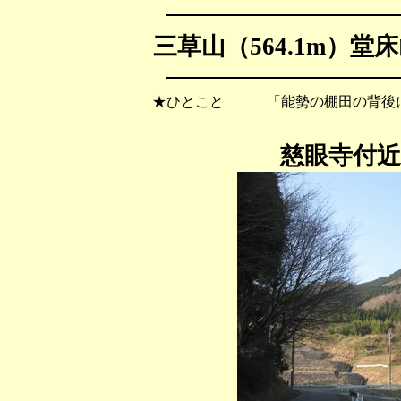
三草山（564.1m）堂床
★ひとこと 「能勢の棚田の背後に
慈眼寺付