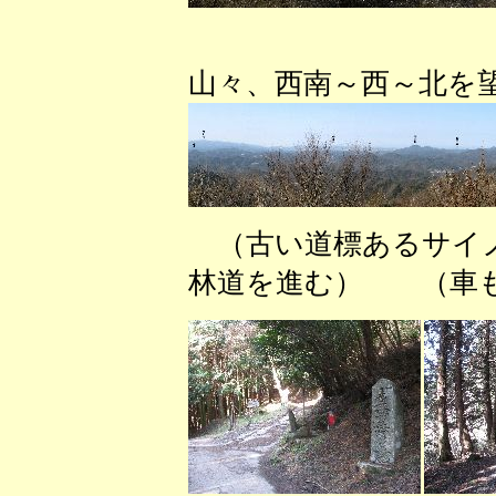
（山頂
山々、西南～西～北を
（古い道標あるサイ
林道を進む） （車も