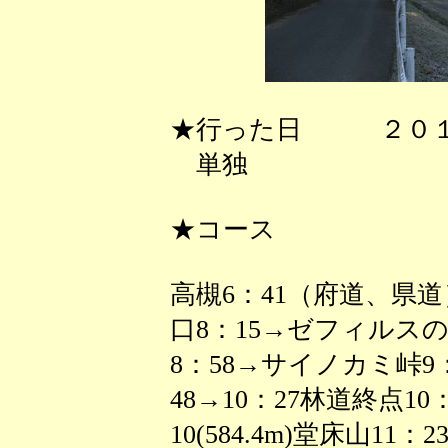
★行った日 ２０１
単独
★コース
高槻6：41（府道、県道
口8：15→ゼフィルスの森8
8：58→サイノカミ峠9
48→10：27林道終点10：
10(584.4m)堂床山11