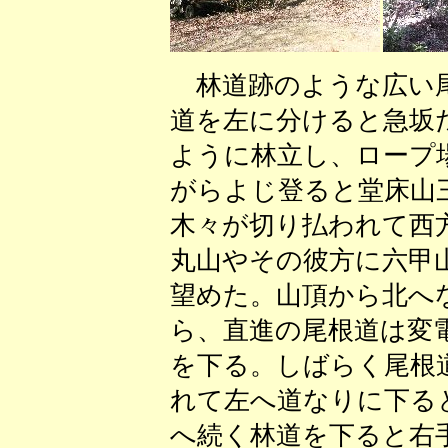
林道跡のような広い尾
道を左に分けると急坂
ように林立し、ロープ
がらよじ登ると堂床山
木々が切り払われて西
丸山やその彼方に六甲
望めた。山頂から北へ
ら、直進の尾根道は変
を下る。しばらく尾根
れて左へ道なりに下る
へ続く林道を下ると右