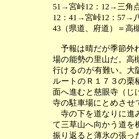
51→宮峠12：12→三角点
12：41→宮峠12：57
43（県道、府道）＝高槻
予報は晴だが季節外れ
場の能勢の里山だ。高
行けるのが有難い。大
ルートのＲ１７３の栗
面へ進むと慈眼寺（じ
寺の駐車場にとめさせ
寺の下を道なりに進み
て三草山へ向かう道を
振り返ると薄氷の張っ