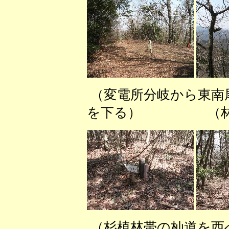
（変電所分岐から東
を下る） （林道
（杉植林帯の杣道