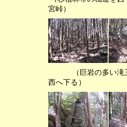
宮峠） （三
（巨岩の多い滝
西へ下る） （