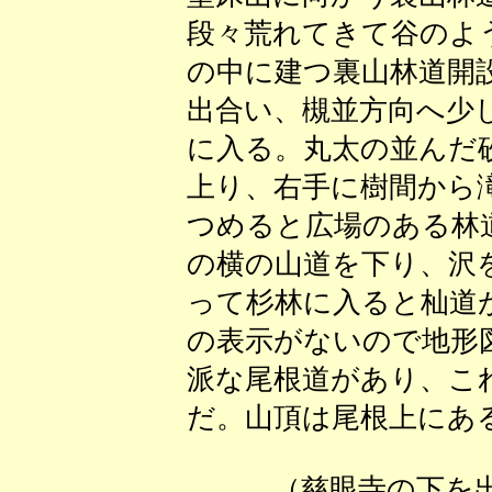
段々荒れてきて谷のよ
の中に建つ裏山林道開
出合い、槻並方向へ少
に入る。丸太の並んだ
上り、右手に樹間から
つめると広場のある林
の横の山道を下り、沢
って杉林に入ると杣道
の表示がないので地形
派な尾根道があり、こ
だ。山頂は尾根上にあ
（慈眼寺の下を出