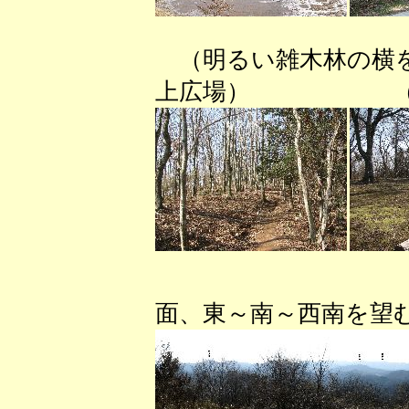
（明るい雑木林の
上広場） （山頂
（山頂か
面、東～南～西南を望