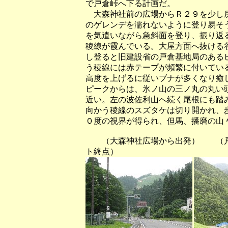
で戸倉峠へ下る計画だ。
大森神社前の広場からＲ２９を少し戻
のゲレンデを濡れないように登り易そ
を気遣いながら急斜面を登り、振り返
稜線が霞んでいる。大屋方面へ抜ける
し登ると旧建設省の戸倉基地局のある
う稜線には赤テープが頻繁に付いてい
高度を上げるに従いブナが多くなり癒
ピークからは、氷ノ山の三ノ丸の丸い
近い。左の波佐利山へ続く尾根にも踏
向かう稜線のスズタケは切り開かれ、
０度の視界が得られ、但馬、播磨の山
（大森神社広場から出発） （
ト終点）