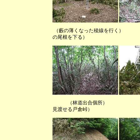
（藪の薄くなった稜線を
の尾根を下る）
（林道出合個所） （落
見渡せる戸倉峠）