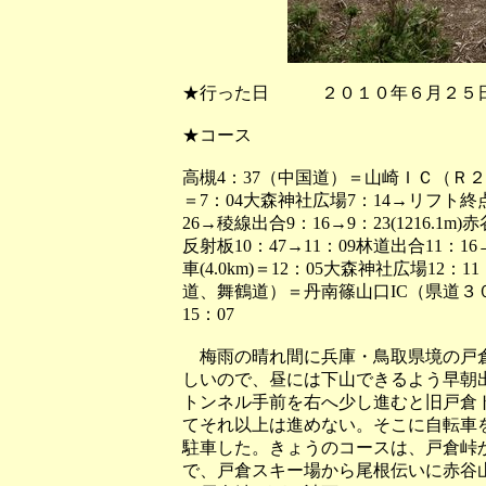
★行った日 ２０１０年６月２５
★コース
高槻4：37（中国道）＝山崎ＩＣ（Ｒ２
＝7：04大森神社広場7：14→リフト終点
26→稜線出合9：16→9：23(1216.1
反射板10：47→11：09林道出合11：
車(4.0km)＝12：05大森神社広場1
道、舞鶴道）＝丹南篠山口IC（県道
15：07
梅雨の晴れ間に兵庫・鳥取県境の戸倉
しいので、昼には下山できるよう早朝
トンネル手前を右へ少し進むと旧戸倉
てそれ以上は進めない。そこに自転車
駐車した。きょうのコースは、戸倉峠
で、戸倉スキー場から尾根伝いに赤谷