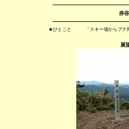
赤谷
★ひとこと 「スキー場からブナ尾
展