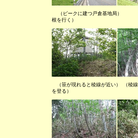
（ピークに建つ戸倉基地局）
根を行く）
（笹が現れると稜線が近い） （稜線
を登る）