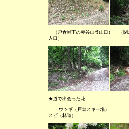
（戸倉峠下の赤谷山登山口） （閉
入口）
★道で出会った花
ウツギ（戸倉スキー
スビ（林道）