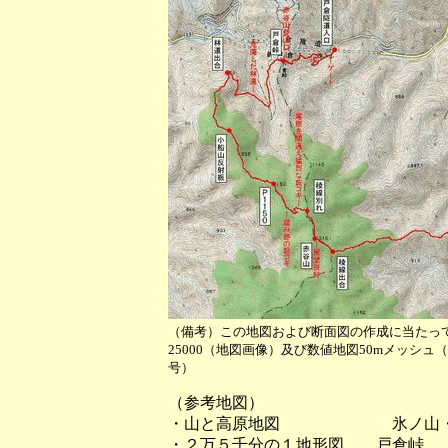
（備考）この地図および断面図の作成に当たっ
25000（地図画像）及び数値地図50mメッシ
号）
（参考地図）
・山と高原地図 氷ノ山・
・２万５千分の１地形図 戸倉峠