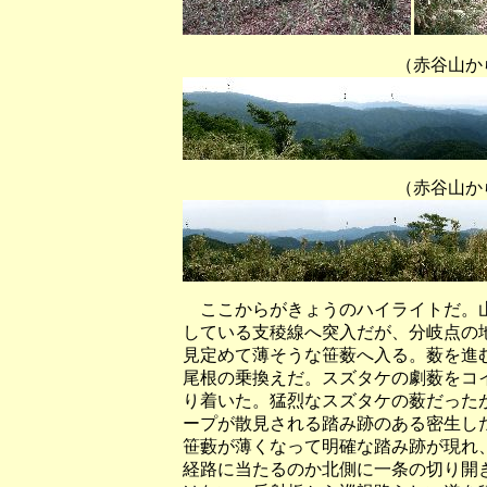
（赤谷山から東床尾山方
（赤谷山から三室山方面
ここからがきょうのハイライトだ。山
している支稜線へ突入だが、分岐点の
見定めて薄そうな笹薮へ入る。薮を進
尾根の乗換えだ。スズタケの劇薮をコ
り着いた。猛烈なスズタケの薮だった
ープが散見される踏み跡のある密生し
笹藪が薄くなって明確な踏み跡が現れ
経路に当たるのか北側に一条の切り開