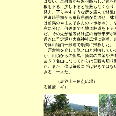
はない。反射板から巡視路らしい道を
根を下る。少し下ると笹薮もなくなり
見え、下りやすそうな所を選んで林道
戸倉峠手前から鳥取県側が見渡せ、林
は前掲のやまあそさんのレポ参照）。
右に分け、何処までも地道林道を下る
だ。その先が舗装路終点の自転車デポ
過ぎに予定通り大森神社広場に到着。
で篠山経由一般道で順調に帰阪した。
戸倉峠を介して氷ノ山と対峙している
が、山頂からの但馬・播磨の展望や戸
粟５０名山になってからは笹薮も切り
た。また、僕は笹薮コギは好きではな
きるコースだ。
（赤谷山三角点広場） （稜
る笹薮コギ）