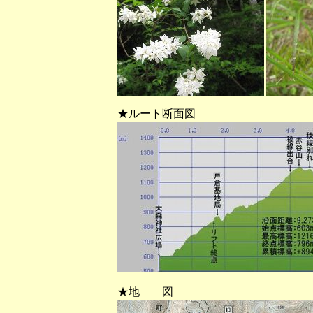
★ルート断面図
★地 図