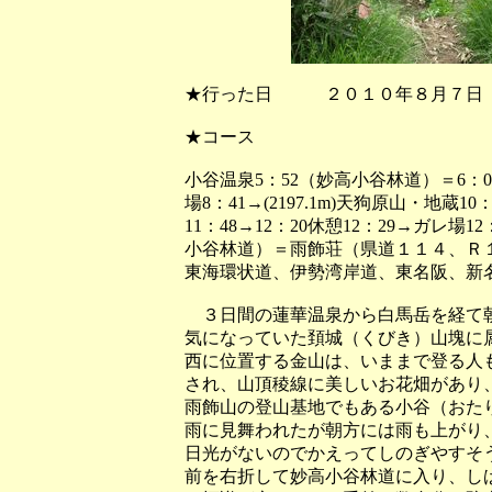
★行った日 ２０１０年８月７日
★コース
小谷温泉5：52（妙高小谷林道）＝6：08
場8：41→(2197.1m)天狗原山・地蔵10
11：48→12：20休憩12：29→ガレ場1
小谷林道）＝雨飾荘（県道１１４、Ｒ
東海環状道、伊勢湾岸道、東名阪、新名
３日間の蓮華温泉から白馬岳を経て朝
気になっていた頚城（くびき）山塊に
西に位置する金山は、いままで登る人
され、山頂稜線に美しいお花畑があり
雨飾山の登山基地でもある小谷（おた
雨に見舞われたが朝方には雨も上がり
日光がないのでかえってしのぎやすそ
前を右折して妙高小谷林道に入り、し