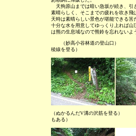
天狗原山までは暗い急坂が続き、引き
素晴らしく、そこまでの疲れを吹き飛
天時は素晴らしい景色が堪能できる筈
十分な水を用意してゆっくり上れば山
は熊の生息域なので熊鈴を忘れないよ
（妙高小谷林道の登山口） （ブ
稜線を登る）
（ぬかるんだV溝の沢筋を登る
もある）