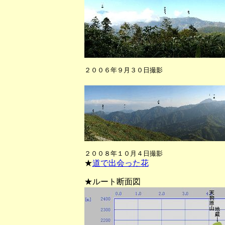
２００６年９月３０日撮影
（雨飾山稜線から
２００８年１０月４日撮影
★
道で出会った花
★ルート断面図