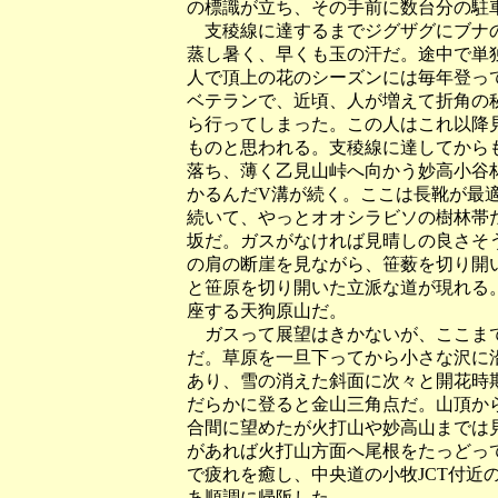
の標識が立ち、その手前に数台分の駐
支稜線に達するまでジグザグにブナの
蒸し暑く、早くも玉の汗だ。途中で単
人で頂上の花のシーズンには毎年登っ
ベテランで、近頃、人が増えて折角の
ら行ってしまった。この人はこれ以降
ものと思われる。支稜線に達してから
落ち、薄く乙見山峠へ向かう妙高小谷
かるんだV溝が続く。ここは長靴が最
続いて、やっとオオシラビソの樹林帯
坂だ。ガスがなければ見晴しの良さそ
の肩の断崖を見ながら、笹薮を切り開
と笹原を切り開いた立派な道が現れる
座する天狗原山だ。
ガスって展望はきかないが、ここまで
だ。草原を一旦下ってから小さな沢に
あり、雪の消えた斜面に次々と開花時
だらかに登ると金山三角点だ。山頂か
合間に望めたが火打山や妙高山までは
があれば火打山方面へ尾根をたっどっ
で疲れを癒し、中央道の小牧JCT付近
あ順調に帰阪した。