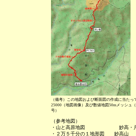
（備考）この地図および断面図の作成に当たっ
25000（地図画像）及び数値地図50mメッシ
号）
（参考地図）
・山と高原地図 妙高・戸
・２万５千分の１地形図 妙高山