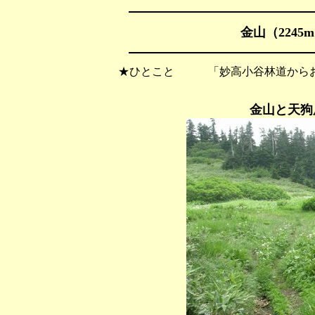
金山（2245
★ひとこと 「妙高小谷林道からお
金山と天狗