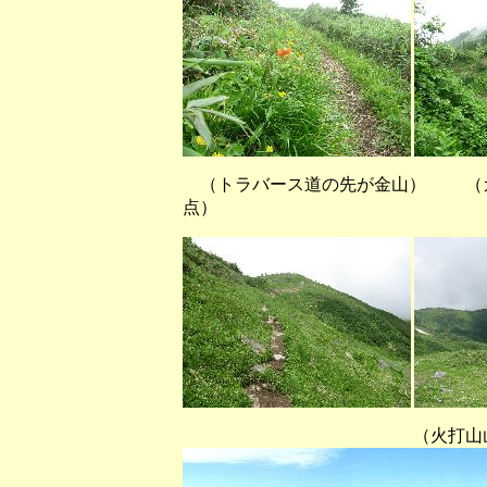
（トラバース道の先が金山） 
点）
（火打山山麓高谷池付