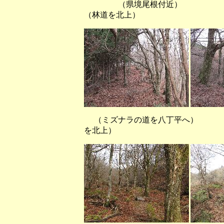
（県境尾根付近
（林道を北上）
（ミズナラの道を八丁平へ） 
を北上）