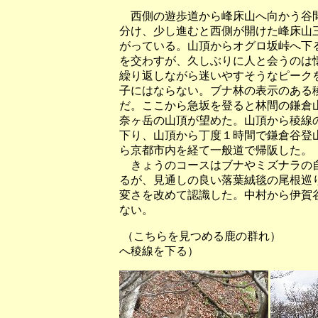
西側の遊歩道から峰床山へ向かう谷間
分け、少し進むと西側が開けた峰床山
がっている。山頂からオグロ坂峠へ下
を交わすが、久しぶりに人と会うのは
繰り返しながら迷いやすそうなピーク
子にはならない。ブナ林の表示のある
だ。ここから急坂を登ると林間の鎌倉
奈ヶ岳の山頂が望めた。山頂から稜線
下り、山頂から丁度１時間で鎌倉谷登
ら京都市内を経て一般道で帰阪した。
きょうのコースはブナやミズナラの自
るが、見通しの良い落葉絨毯の尾根巡
変さを改めて認識した。中村から伊賀
ない。
（こちらを見つめる鹿の群れ
へ稜線を下る）