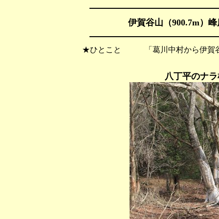
伊賀谷山（900.7m）峰
★ひとこと 「葛川中村から伊賀谷
八丁平のナラ