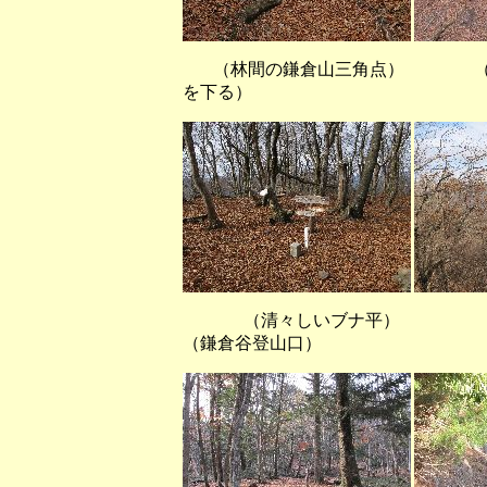
（林間の鎌倉山三角点） （梢
を下る）
（清々しいブナ
（鎌倉谷登山口）