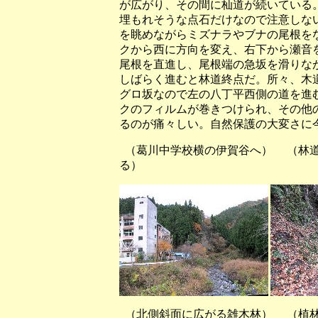
が広がり、その間に杣道が続いている
埋もれそうな点石だけなので注意しな
を眺めながらミズナラやブナの尾根を
クから西に方向を変え、右下から瀬音
尾根を直進し、尾根端の急坂を滑りな
しばらく進むと林道終点だ。所々、木
グロ坂なので左の八丁平西側の道を進
クのフィルムが巻きつけられ、その他
るのが痛々しい。自然保護の大変さに
（葛川中学校横の伊賀谷へ） （
る）
（北側斜面に広がる雑木林） （植林