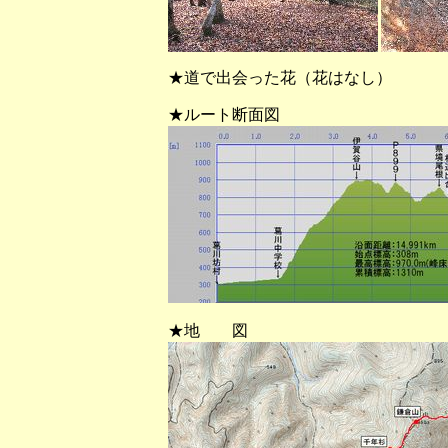
★道で出会った花（花はなし）
★ルート断面図
★地 図