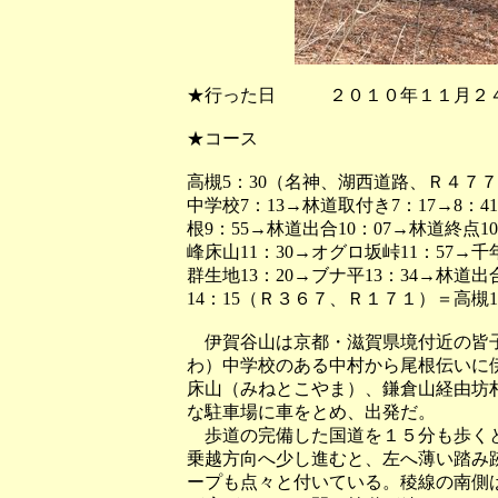
★行った日 ２０１０年１１月２
★コース
高槻5：30（名神、湖西道路、Ｒ４７７
中学校7：13→林道取付き7：17→8：41(
根9：55→林道出合10：07→林道終点10：1
峰床山11：30→オグロ坂峠11：57→千年杉
群生地13：20→ブナ平13：34→林道出合
14：15（Ｒ３６７、Ｒ１７１）＝高槻17
伊賀谷山は京都・滋賀県境付近の皆子
わ）中学校のある中村から尾根伝いに
床山（みねとこやま）、鎌倉山経由坊
な駐車場に車をとめ、出発だ。
歩道の完備した国道を１５分も歩くと
乗越方向へ少し進むと、左へ薄い踏み
ープも点々と付いている。稜線の南側