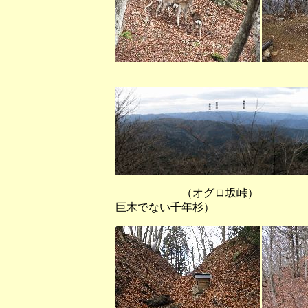
（峰床山から西方
（オグロ坂峠） （ブ
巨木でない千年杉）