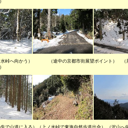
）
へ向かう） （途中の京都市街展望ポイント） （展
）
先で山道に入る）（上ノ水峠で東海自然歩道出合） （沢山へ