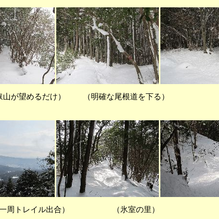
比叡山が望めるだけ） （明確な尾根道を下る
で京都一周トレイル出合） （氷室の里