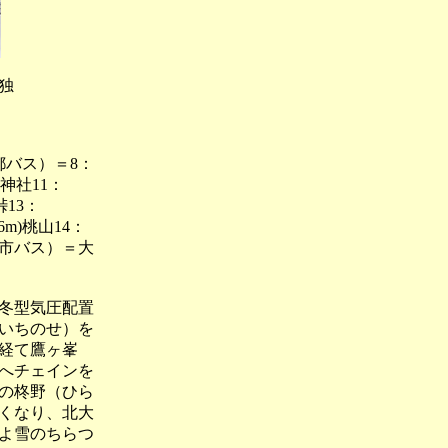
独
都バス）＝8：
室神社11：
峠13：
6m)桃山14：
京都市バス）＝大
冬型気圧配置
いちのせ）を
経て鷹ヶ峯
へチェインを
の柊野（ひら
くなり、北大
よ雪のちらつ