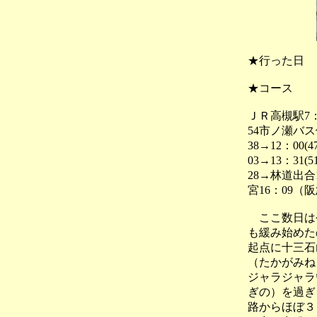
★行った日
★コース
ＪＲ高槻駅7
54市ノ瀬バス停
38→12：00
03→13：31(
28→林道出合
宮16：09（
ここ数日は今
も緩み始めた
起点に十三石
（たかがみね
ジャラジャラ
ぎの）を過ぎ
路からほぼ３