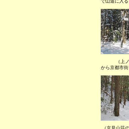
で山道に入る
（上ノ水峠
から京都市街
（京見山荘の