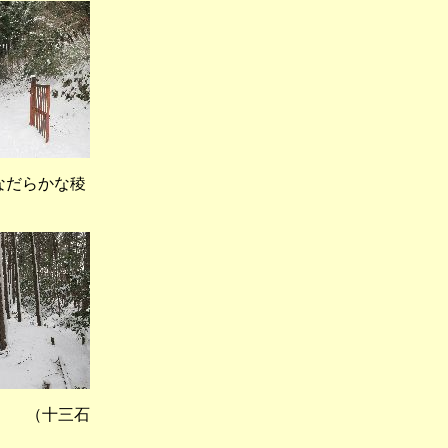
なだらかな稜
 （十三石