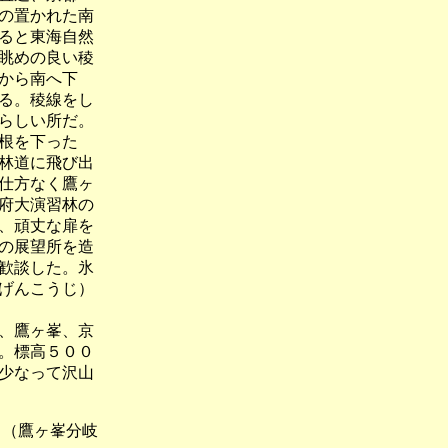
の置かれた南
ると東海自然
眺めの良い稜
から南へ下
る。稜線をし
らしい所だ。
根を下った
林道に飛び出
仕方なく鷹ヶ
府大演習林の
、頑丈な扉を
の展望所を造
歓談した。氷
げんこうじ）
、鷹ヶ峯、京
。標高５００
少なって沢山
ヶ峯分岐