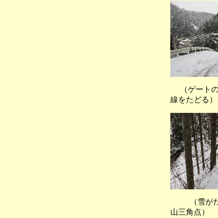
（ゲートの
線をたどる）
（雪がだん
山三角点）