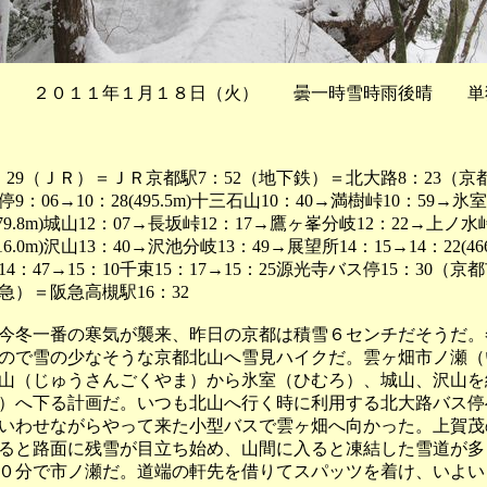
 ２０１１年１月１８日（火） 曇一時雪時雨後晴 単
：29（ＪＲ）＝ＪＲ京都駅7：52（地下鉄）＝北大路8：23（京
9：06→10：28(495.5m)十三石山10：40→満樹峠10：59→氷
(479.8m)城山12：07→長坂峠12：17→鷹ヶ峯分岐12：22→上ノ水
516.0m)沢山13：40→沢池分岐13：49→展望所14：15→14：22(46
14：47→15：10千束15：17→15：25源光寺バス停15：30（
阪急）＝阪急高槻駅16：32
冬一番の寒気が襲来、昨日の京都は積雪６センチだそうだ。
ので雪の少なそうな京都北山へ雪見ハイクだ。雲ヶ畑市ノ瀬（
山（じゅうさんごくやま）から氷室（ひむろ）、城山、沢山を
）へ下る計画だ。いつも北山へ行く時に利用する北大路バス停
いわせながらやって来た小型バスで雲ヶ畑へ向かった。上賀茂
ると路面に残雪が目立ち始め、山間に入ると凍結した雪道が多
０分で市ノ瀬だ。道端の軒先を借りてスパッツを着け、いよい