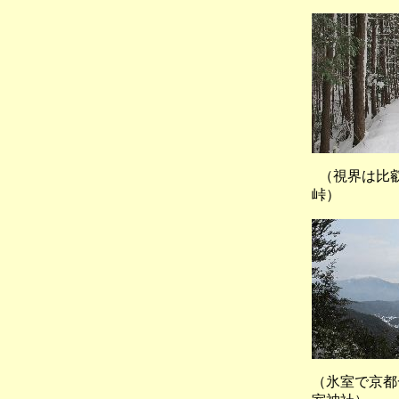
（視界は
峠）
（氷室