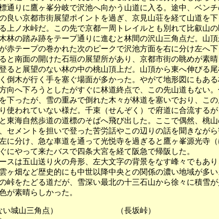
標通りに鷹ヶ峯分岐で沢池へ向かう山道に入る。途中、ベンチ
の良い京都市街展望ポイントを過ぎ、京見山荘を経て山道を下
る上ノ水峠だ。この先で京都一周トレイルとも別れて比叡山の
木林の踏み跡をテープ通りに進むと林間の沢山三角点だ。山頂
が赤テープの巻かれた次のピークで沢池方面を右に分け左へ下
ると南面の開けた石垣の展望所があり、京都市街の眺めが素晴
登ると展望のない林の中の桃山頂上だ。山頂から東へ伸びる尾
く倒木が行く手を塞ぐ場面が多かった。やがて地形図にもある
方向へ下ろうとしたがすぐに林道終点で、この先山道もない。
を下ったが、雪の重みで倒れた木々が林道を塞いでおり、この
り使われていない様だ。千束（せんぞく）で府道に合流するが
と東海自然歩道の道標のそばへ飛び出した。ここで偶然、桃山
、セメントを担いで登った苦労話やこの辺りの話を聞きながら
左に分け、急な車道を通って光悦寺を過ぎると鷹ヶ峯源光寺（
ぐにやって来たバスで四条大宮を経て阪急で帰阪した。
スは五山送り火の舟形、左大文字の背景をなす峰々でもあり
雲ヶ畑など歴史的にも中世以降中央との関係の濃い地域が多い
の峠をたどる道だが、雪深い最北の十三石山から徐々に積雪が
色が素晴らしかった。
のない城山三角点） （長坂峠） （鷹