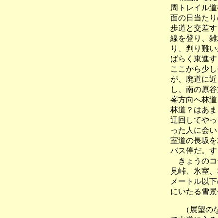
周トレイル道
面の日当たり
歩道と交差す
線を登り、雑
り、判り難い
ばらく東進す
ここから少し
が、廃道に近
し、南の原谷
峯方向へ林道
林道？はあま
迂回してやっ
った人に会い
室道の長坂を
バス停だ。す
きょうのコー
見峠、氷室、
メートル以下
にいたる雪景
（展望