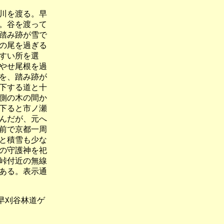
川を渡る。早
。谷を渡って
踏み跡が雪で
の尾を過ぎる
すい所を選
やせ尾根を過
を、踏み跡が
下する道と十
側の木の間か
下ると市ノ瀬
んだが、元へ
前で京都一周
と積雪も少な
の守護神を祀
峠付近の無線
ある。表示通
早刈谷林道ゲ