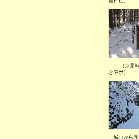
室神社）
（京見峠へ
き表示）
城山から元の