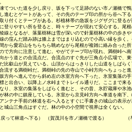
。
てついた道を少し戻り、坂を下って足跡のない市ノ瀬橋で鴨
し進むとゲートがあって、その先のテープ印の所から谷へ下る
取り付くとテープがある。杉植林帯の急坂をジグザグに登るが
に登りやすい所を登ると、時々テープが現れて安心する。尾根
稜線となるが、落葉樹林は雪が深いので針葉樹林の中の歩きや
線の窪んだ踏み跡は膝上まではまり込むので小高い縁を歩く。
間から愛宕山をちらちら眺めながら尾根が複雑に絡み合った所
ので方向に注意して進む。やがてテープ印が現れ、満樹峠へ南
向かう道との合流点だ。合流点のすぐ先が三角点小広場で、東
だ比叡山が見えている。山頂からはっきりした山道をしばらく
合流する満樹峠だ。満樹峠の先の寺山で小峠方向へちょっと進
坂方向へ進んでから斜め左の氷室方向へ下った。氷室集落の手
標と出合い、以降上ノ水峠までトレイル通りだ。ここまで来る
なり、氷室の集落をしばらく進むと、その昔、氷貯蔵庫や氷池
が林の中に鎮座している。氷室から京見峠方向へ車道を南下、
アンテナ手前の林道を右へ入るとすぐに手書きの城山の表示が
と城山三角点はすぐだ。林の中の小空間で視界は全くない。
ら戻って林道へ下る） （賀茂川を市ノ瀬橋で渡る） （