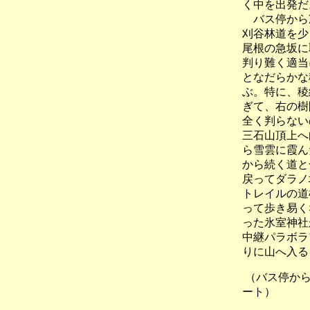
く中を出発だ
バス停から凍
刈谷林道を少
尾根の急坂に
判り難く適当
となだらかな
ぶ。特に、稜
ぎて、右の樹
全く判らない
三石山頂上へ
ら雪雲に霞ん
から続く道と
戻ってダラノ
トレイルの道
って歩き易く
った氷室神社
中継パラボラ
りに山へ入る
（バス停か
ート）