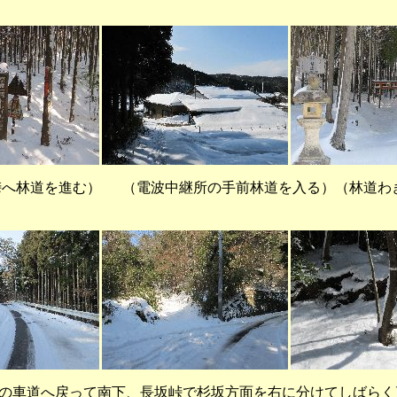
林道を進む） （電波中継所の手前林道を入る）（林道わ
車道へ戻って南下、長坂峠で杉坂方面を右に分けてしばらく