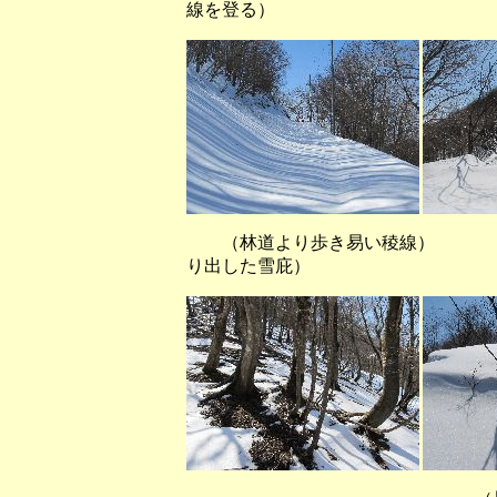
線を登る）
（林道より歩き易い稜線） （
り出した雪庇）