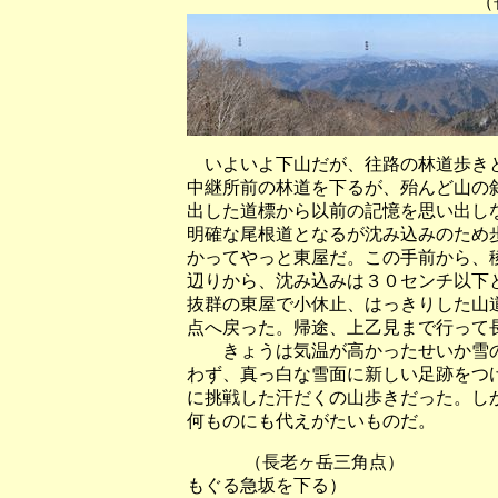
（長老ヶ岳山頂か
いよいよ下山だが、往路の林道歩きと
中継所前の林道を下るが、殆んど山の
出した道標から以前の記憶を思い出し
明確な尾根道となるが沈み込みのため
かってやっと東屋だ。この手前から、
辺りから、沈み込みは３０センチ以下
抜群の東屋で小休止、はっきりした山
点へ戻った。帰途、上乙見まで行って
きょうは気温が高かったせいか雪の
わず、真っ白な雪面に新しい足跡をつ
に挑戦した汗だくの山歩きだった。し
何ものにも代えがたいものだ。
（長老ヶ岳三角点） 
もぐる急坂を下る）