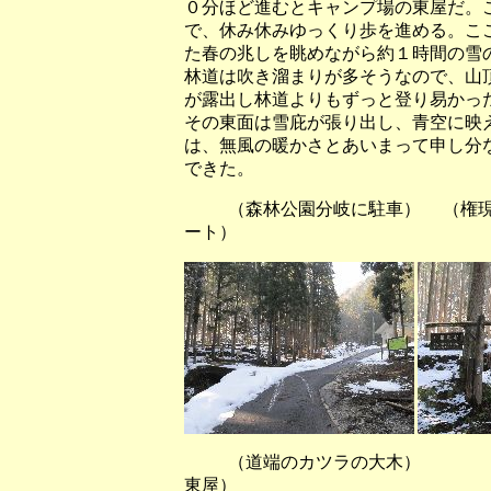
０分ほど進むとキャンプ場の東屋だ。
で、休み休みゆっくり歩を進める。こ
た春の兆しを眺めながら約１時間の雪
林道は吹き溜まりが多そうなので、山
が露出し林道よりもずっと登り易かっ
その東面は雪庇が張り出し、青空に映
は、無風の暖かさとあいまって申し分
できた。
（森林公園分岐に駐車） （権
ート）
（道端のカツラの大木） （
東屋）