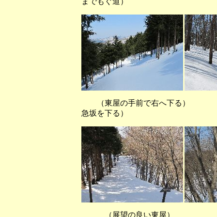
までもぐ道）
（東屋の手前で右へ下る） 
急坂を下る）
（展望の良い東屋） （