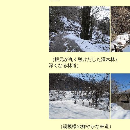
（根元が丸く融けだした灌木林
深くなる林道）
（縞模様の鮮やかな林道