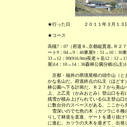
★行った日 ２０１１年３月１３
★コース
高槻7：07（府道６､京都縦貫道､Ｒ２７
ート9：04→9：46東屋9：51→10：30
33→12：00(916.9m)長老ヶ岳12：12
屋)14：10→14：36森林公園分岐(仏主
京都・福井の県境尾根の頭巾山（とき
かな名山だ。府道終点の仏主（ほどす
林公園へ下る計画だ。Ｒ２７から美山
上、上乙見（かみおとみ）登山口を右
残雪が積み上げられている仏主登山口
に数台分のスペースがある。ここから
雪深いので七色の木（カツラに６種の
りして林道を直進、ゲートを通り抜け
に進む。カツラの大木を過ぎて、出発