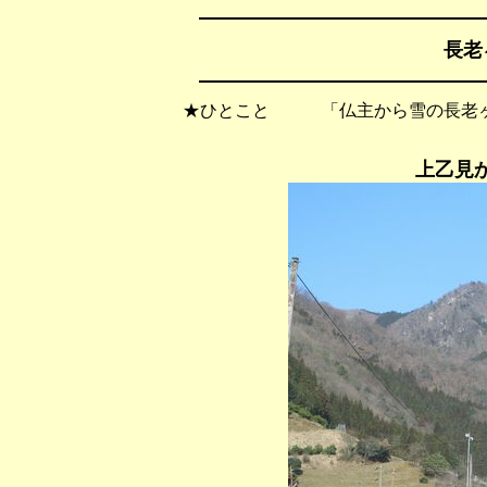
長老
★ひとこと 「仏主から雪の長老ヶ
上乙見