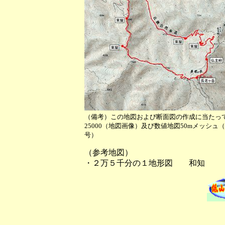
（備考）この地図および断面図の作成に当たっ
25000（地図画像）及び数値地図50mメッシ
号）
（参考地図）
・２万５千分の１地形図 和知