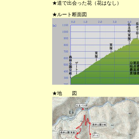
★道で出会った花（花はなし）
★ルート断面図
★地 図