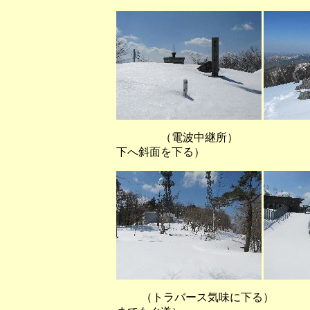
（電波中継所） （中継
下へ斜面を下る）
（トラバース気味に下る）