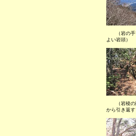
（岩の手
よい岩頭）
（岩稜の
から引き返す