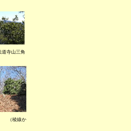
道寺山三角
（稜線か