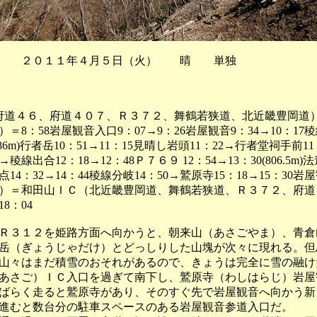
 ２０１１年４月５日（火） 晴 単独
（府道４６、府道４０７、Ｒ３７２、舞鶴若狭道、北近畿豊岡道
＝8：58岩屋観音入口9：07→9：26岩屋観音9：34→10：17稜
(786m)行者岳10：51→11：15見晴し岩頭11：22→行者堂祠手前11
→稜線出合12：18→12：48Ｐ７６９ 12：54→13：30(806.5m)
14：32→14：44稜線分岐14：50→鷲原寺15：18→15：30岩
２）＝和田山ＩＣ（北近畿豊岡道、舞鶴若狭道、Ｒ３７２、府道
8：04
３１２を姫路方面へ向かうと、朝来山（あさごやま）、青倉
岳（ぎょうじゃだけ）とどっしりした山塊が次々に現れる。但
山々はまだ積雪のおそれがあるので、きょうは完全に雪の融け
あさご）ＩＣ入口を過ぎて南下し、鷲原寺（わしはらじ）岩屋
ばらく走ると鷲原寺があり、そのすぐ先で岩屋観音へ向かう新
進むと数台分の駐車スペースのある岩屋観音参道入口だ。