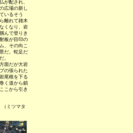
仏が配され、
の広場の新し
ているそう
ら離れて雑木
なくなり、岩
掴んで登りき
射板が目印の
ム、その向こ
景だ。蛇足だ
だ。
方面だが大岩
プの張られた
岩尾根を下る
巻く道から鎖
ここから引き
（ミツマタ