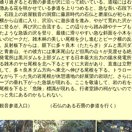
り過ぎると石畳の参道が沢に沿って続いている。道端には石
徴ある花を咲かせている参道を上りつめると、急な長い石段下
。石段上の岩屋観音の洞窟に藤原時代の石仏と磨崖仏が祀られ
横から山道に入り、沢沿いに遊歩道を進み、やがて荒れた沢か
に登るが、再び沢に合流する。この辺りから踏み跡やテープも
たような急坂の沢を登り、最後に滑りやすい急な斜面を小木を
いのピークだ。雑木林の美しい尾根を少し進むとピーク横の反
。反射板下からは、眼下に多々良木（たたらぎ）ダムと黒川ダ
と青倉山、その彼方には東床尾山など但馬の山々が見渡せる絶
発電所は黒川ダムを上部ダムとする日本最大出力の揚水発電所
雑木のヤセ尾根を北へ下るとすぐに大岩があり、直進は立野
して、多々良木ダム方向へ東北へ伸びる尾根を下る。トラロー
ながら下った先の岩尾根が休憩適地の好展望の岩頭だ。さらに
ープの垂れ下がった急坂が現れる。ここを敬遠して、岩の右を
尾根を下ると「危険」標識が現れる。行者堂跡の祠がないので
っと先にあるのかもしれない。
音参道入口） （石仏のある石畳の参道を行く） 