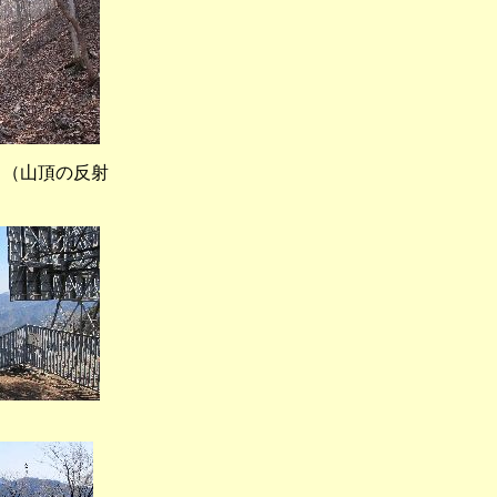
頂の反射
）