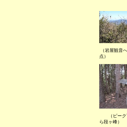
（岩
（岩屋観音
点）
（ピーク
ら段ヶ峰）