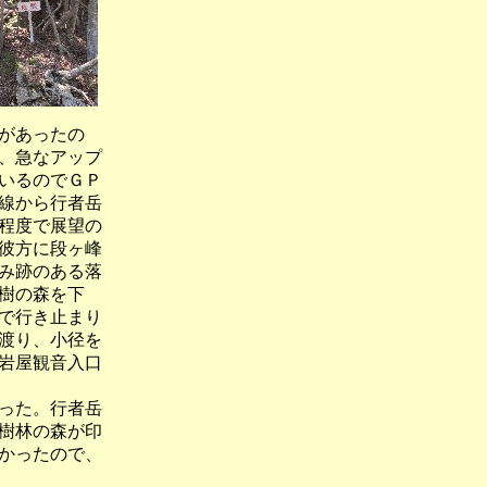
があったの
、急なアップ
いるのでＧＰ
線から行者岳
程度で展望の
彼方に段ヶ峰
み跡のある落
樹の森を下
で行き止まり
渡り、小径を
岩屋観音入口
った。行者岳
樹林の森が印
かったので、