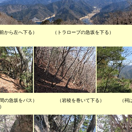
前から左へ下る） （トラロープの急坂を下る）
間の急坂をパス） （岩稜を巻いて下る） （祠は
）