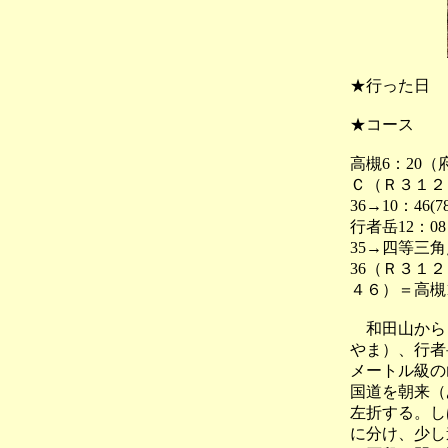
★行った日
★コース
高槻6：20
Ｃ（Ｒ３１２）
36→10：46
行者岳12：08
35→四等三角点
36（Ｒ３１
４６）＝高槻1
和田山からＲ
やま）、行者
メートル級の
国道を朝来（
左折する。し
に分け、少し