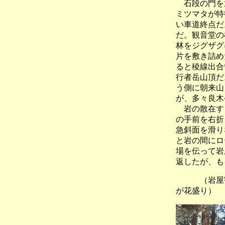
石段の門を通
ミツマタが特
い車道終点だ
だ。観音堂の
林をジグザグ
片を敷き詰め
ると稜線出合
行者岳山頂だ
う側に朝来山
が、多々良木
岩の散在する
の手前を右折
急斜面を滑り
と岩の間にロ
場を伝って岩
返したが、も
（岩屋観
が花盛り）