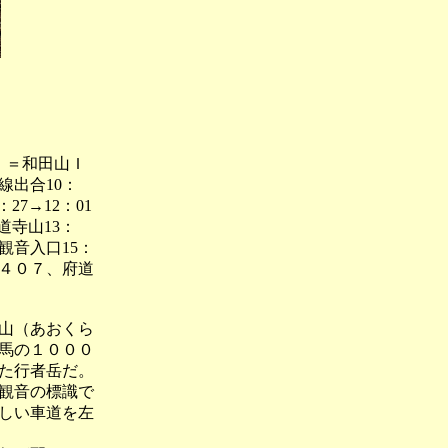
）＝和田山Ｉ
線出合10：
：27→12：01
法道寺山13：
屋観音入口15：
４０７、府道
山（あおくら
馬の１０００
た行者岳だ。
観音の標識で
しい車道を左