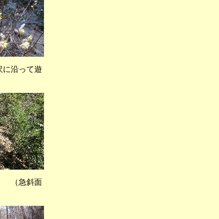
に沿って遊
（急斜面