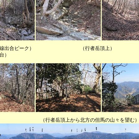
出合ピーク） （行者岳頂上） （山
台）
岳頂上から北方の但馬の山々を望む