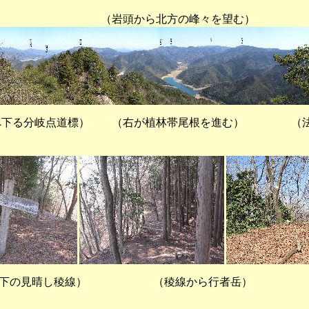
頭から北方の峰々を望む）
へ下る分岐点道標） （右が植林帯尾根を進む） （法
下の見晴し稜線） （稜線から行者岳） 