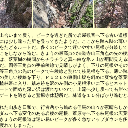
出合いまで戻り、ピークを過ぎた所で岩屋観音へ下る古い道標
には少し違った所を登ってきたようだ。ここから踏み跡の薄い
をたどるルートだ。多くのピークで迷いやすい尾根が分岐して
こをしながら進む。きょうの最高点の法道寺山三角点の先の稜
は、落葉樹の樹間からチラチラと真っ白な氷ノ山が垣間見える
だ。四等三角点の手前稜線で見晴しがよく、下りの尾根やその
等三角点の先のピークで主稜線と別れて枝尾根を下る。薄い踏
の美しい稜線を下り、Ｐ５２６の東側山腹を斜めに爽快な落葉
植林帯に入り、踏み跡を沢の左側の小尾根沿いに下るとネット
ートで固めた深い沢は渡れないので、上流へ少し戻って右岸へ
ゲートを過ぎると鷲原寺休憩所だ。林道を１０分ばかり進むと
た山歩き日和で、行者岳から眺める但馬の山々が素晴らしか
ダムへ下る変化のある岩稜の尾根、葦原寺へ下る枝尾根の広葉
きょうの尾根道は迷い易いピークが多く急なアップダウンも多
疲れてしまった。