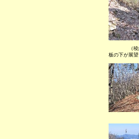
（稜線
板の下が展望
（行者