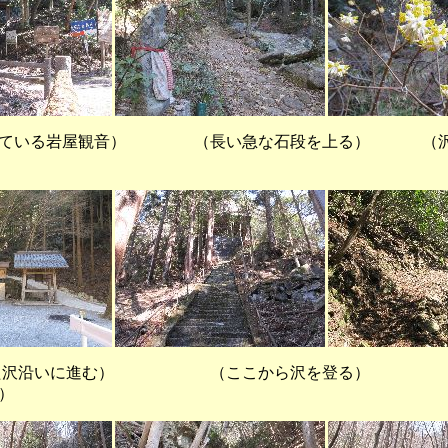
ている岩屋観音） （長い急な石段を上る） （沢
沢沿いに進む） （ここから沢を登る） 
）