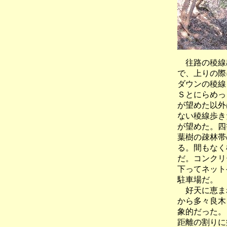
往路の稜線
で、上りの際
ダウンの稜線
Ｓとにらめっ
が望めた以外
ない稜線歩き
が望めた。四
葉樹の疎林帯
る。間もなく
だ。コンクリ
下ってネット
駐車場だ。
好天に恵まれ
から多々良木
象的だった。
距離の割りに