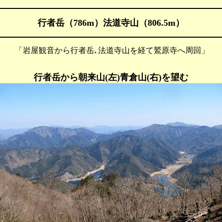
行者岳（786m）法道寺山（806.5m）
 「岩屋観音から行者岳､法道寺山を経て鷲原寺へ周回」
行者岳から朝来山(左)青倉山(右)を望む