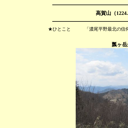
高賀山
（122
★ひとこと 「濃尾平野最北の信仰
瓢ヶ岳