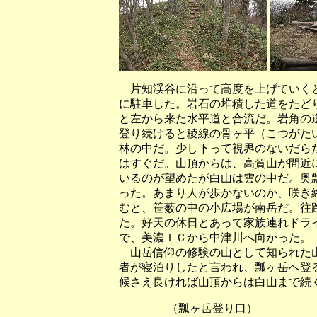
片知渓谷に沿って高度を上げていくと
に駐車した。岩石の堆積した道をたど
と左から来た水平道と合流だ。岩角の
登り続けると稜線の骨ヶ平（こつがた
林の中だ。少し下って視界のないだら
はすぐだ。山頂からは、高賀山が間近
いるのが望めたが白山は雲の中だ。奥
った。あまり人が歩かないのか、咲き
むと、笹薮の中の小広場が南岳だ。往
た。好天の休日とあって家族連れドラ
で、美濃ＩＣから中津川へ向かった。
山岳信仰の修験の山として知られた山
者が寝泊りしたと言われ、瓢ヶ岳へ登
候さえ良ければ山頂からは白山まで続
（瓢ヶ岳登り口） 