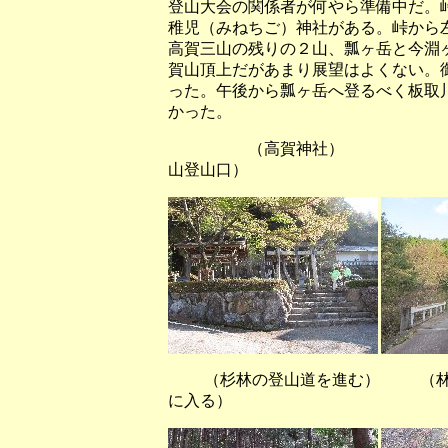
登山大会の関係者が何やら準備中だ。
稚児（みねちご）神社がある。峠から
高賀三山の残りの２山、瓢ヶ岳と今淵
賀山頂上だがあまり展望はよくない。
った。午後から瓢ヶ岳へ登るべく板取
かった。
（高賀神社） （高賀の
山登山口）
（杉林の登山道を進む） （林道と
に入る）