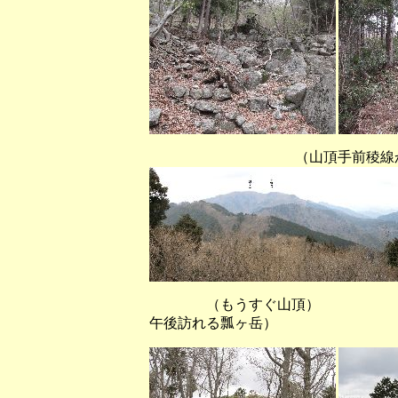
（山頂手前稜線から高賀三山
（もうすぐ山頂） （
午後訪れる瓢ヶ岳）