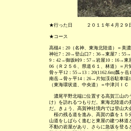
★行った日 ２０１１年４月２９
★コース
高槻4：20（名神、東海北陸道）＝美濃
神社7：20→登山口7：36→東屋7：55→岩
9：42→御坂峠9：57→岩屋10：16→東屋
06（Ｒ２５６、県道６１、林道）＝片知渓
骨ヶ平12：55→13：20(1162.6m)瓢ヶ岳
南岳→骨ヶ平14：26→片知渓谷駐車場
（東海環状道、中央道）＝中津川ＩＣ
濃尾平野北端に位置する高賀三山のう
け）を訪れるつもりだ。東海北陸道の
だ。きょう、高賀神社境内では登山大
桜の残る道を進み、高賀の森を１５分
山道をしばらく進むと東屋の建つ林道
不動の岩屋があり、さらに急坂を登る