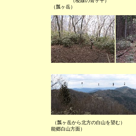
（稜線の骨ヶ平） 
（瓢ヶ岳）
（瓢ヶ岳から高
（瓢ヶ岳から北方の白山を望
能郷白山方面）