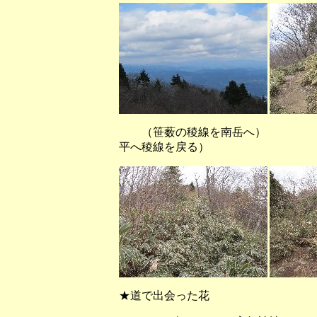
（笹薮の稜線を南
平へ稜線を戻る）
★道で出会った花