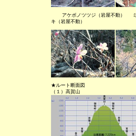
アケボノツツジ（岩屋不動） ミ
キ（岩屋不動）
★ルート断面図
（１）高賀山