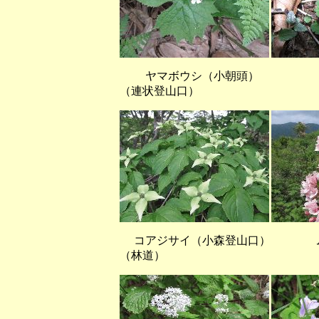
ヤマボウシ（小朝頭） タ
（連状登山口）
コアジサイ（小森登山口） 
（林道）