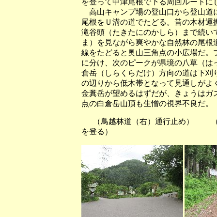
を登って中津尾根で下る周回ルートに
高山キャンプ場の登山口から登山道に
尾根をＵ溝の道でたどる。昔の木材運
滝谷頭（たきたにのかしら）まで続い
ま）を見ながら爽やかな自然林の尾根
線をたどると奥山三角点の小広場だ。
に分け、次のピークが県境の八草（は
倉岳（しらくらだけ）方向の道は下刈
の辺りから低木帯となって見通しがよ
金糞岳が望めるはずだが、きょうはガ
点の白倉岳山頂も生憎の視界不良だ。
（鳥越林道（右）通行止め） 
を登る）