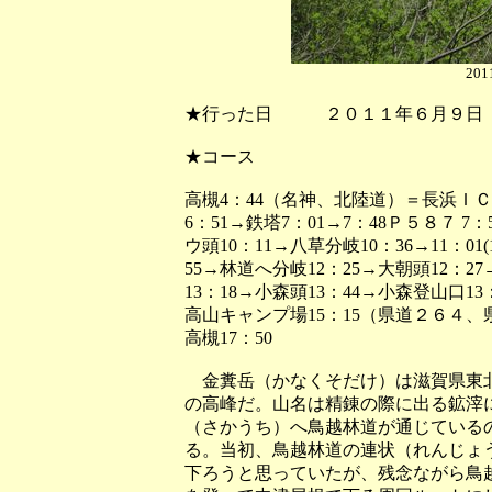
20
★行った日 ２０１１年６月９日
★コース
高槻4：44（名神、北陸道）＝長浜Ｉ
6：51→鉄塔7：01→7：48Ｐ５８７ 7：5
ウ頭10：11→八草分岐10：36→11：01(12
55→林道へ分岐12：25→大朝頭12：27
13：18→小森頭13：44→小森登山口13：
高山キャンプ場15：15（県道２６４
高槻17：50
金糞岳（かなくそだけ）は滋賀県東北
の高峰だ。山名は精錬の際に出る鉱滓
（さかうち）へ鳥越林道が通じている
る。当初、鳥越林道の連状（れんじょ
下ろうと思っていたが、残念ながら鳥