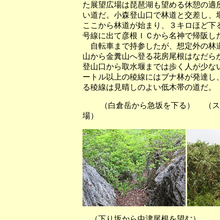
た展望広場は琵琶湖も望める休憩の適
い道だ。小森登山口で林道と交差し、
ここから林道が始まり、３キロほど下
号線に出て彦根ＩＣから名神で帰阪し
自転車まで持参したが、想定外の林道
山から金糞山へ登る花房尾根はなだら
登山口から取水堰までは歩く人が少な
ートル以上の稜線にはブナ林が発達し
る稜線は見晴しのよい低木帯の道だ。
（白倉岳から急坂を下る） （ス
場）
（下り坂から中津尾根を望