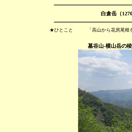
白倉岳（127
★ひとこと 「高山から花房尾根を
墓谷山-横山岳の