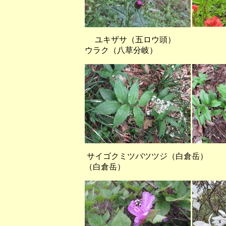
ユキザサ（五ロウ頭） 
ウラク（八草分岐）
サイゴクミツバツツジ（白倉
（白倉岳）