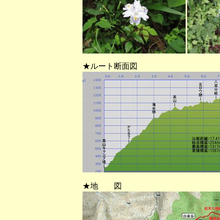
★ルート断面図
★地 図