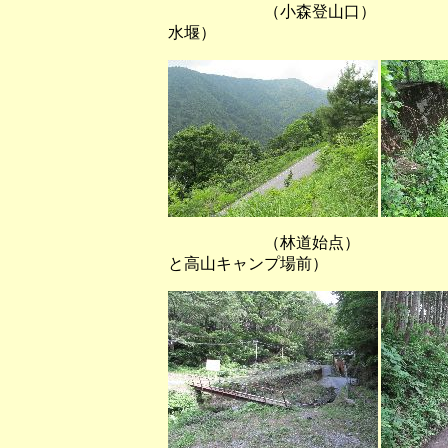
（小森登山口） （堰
水堰）
（林道始点） （林
と高山キャンプ場前）