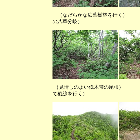
（なだらかな広葉樹林を
の八草分岐）
（見晴しのよい低木帯の尾根
て稜線を行く）