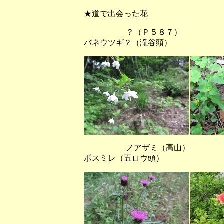
★道で出会った花
？（Ｐ５８７） 
バネウツギ？（滝谷頭）
ノアザミ（高山） レ
ボスミレ（五ロウ頭）