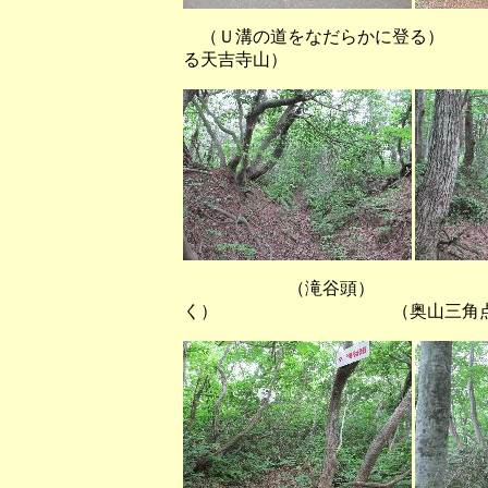
（Ｕ溝の道をなだらかに登る） 
る天吉寺山）
（滝谷頭） （
く） （奥山三角点