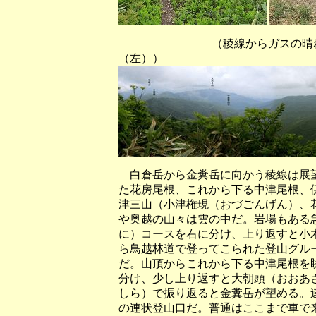
（稜線からガスの晴れ間に姿
（左））
白倉岳から金糞岳に向かう稜線は展望
た花房尾根、これから下る中津尾根、
津三山（小津権現（おづごんげん）、
や奥越の山々は雲の中だ。岩場もある
に）コースを右に分け、上り返すと小
ら鳥越林道で登ってこられた登山グル
だ。山頂からこれから下る中津尾根を
分け、少し上り返すと大朝頭（おおあ
しら）で振り返ると金糞岳が望める。
の連状登山口だ。普通はここまで車で