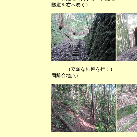
隧道を右へ巻く）
（立派な杣道を行く） （４
両離合地点）