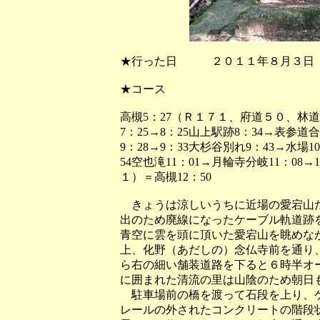
★行った日 ２０１１年８月３
★コース
高槻5：27（Ｒ１７１、府道５０、林道）
7：25→8：25山上駅跡8：34→表参道
9：28→9：33大杉谷別れ9：43→水場1
54空也滝11：01→月輪寺分岐11：08
１）＝高槻12：50
きょうは涼しいうちに近場の愛宕山だ
出のため廃線になったケーブル軌道跡
青空に雲を頭に頂いた愛宕山を眺めな
上、化野（あだしの）念仏寺前を通り
ら右の細い舗装道路を下ると６時半オ
に囲まれた清流の里は山陰のため朝日
駐車場前の橋を渡って石段を上り、ケ
レールの外されたコンクリートの階段