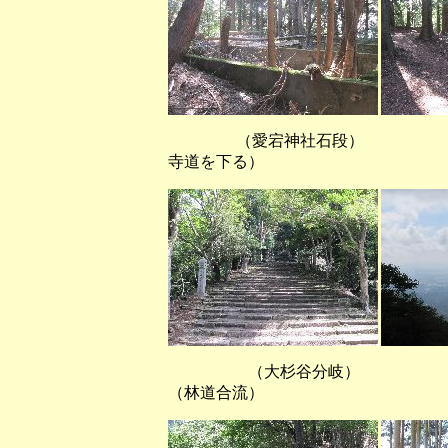
（愛宕神社石段） （月輪
寺道を下る）
（大杉谷分岐）
（林道合流）