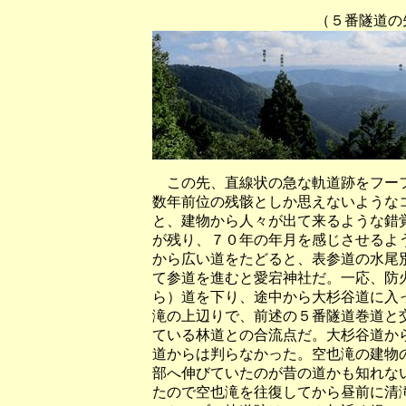
（５番隧道の先の橋付近
この先、直線状の急な軌道跡をフーフ
数年前位の残骸としか思えないような
と、建物から人々が出て来るような錯
が残り、７０年の年月を感じさせるよ
から広い道をたどると、表参道の水尾
て参道を進むと愛宕神社だ。一応、防
ら）道を下り、途中から大杉谷道に入
滝の上辺りで、前述の５番隧道巻道と
ている林道との合流点だ。大杉谷道か
道からは判らなかった。空也滝の建物
部へ伸びていたのが昔の道かも知れな
たので空也滝を往復してから昼前に清