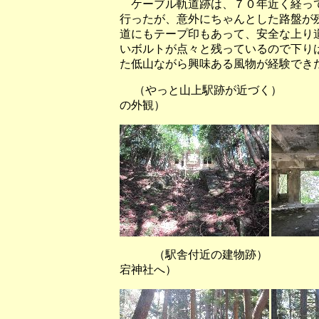
ケーブル軌道跡は、７０年近く経って
行ったが、意外にちゃんとした路盤が
道にもテープ印もあって、安全な上り
いボルトが点々と残っているので下り
た低山ながら興味ある風物が経験でき
（やっと山上駅跡が近づく
の外観）
（駅舎付近の建物跡） （水
宕神社へ）