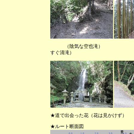
（陰気な空也滝） （
すぐ清滝）
★道で出会った花（花は見かけず）
★ルート断面図