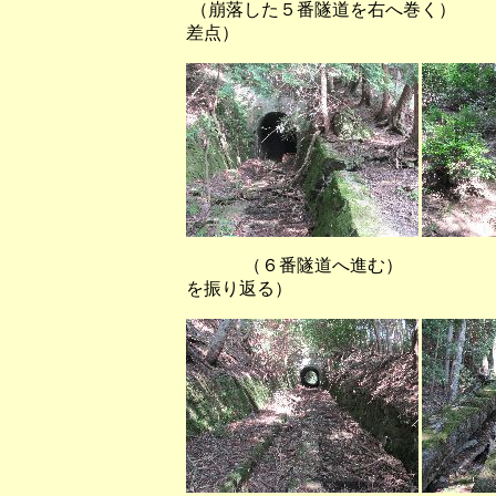
（崩落した５番隧道を右へ巻く
差点）
（６番隧道へ進む） （橋
を振り返る）