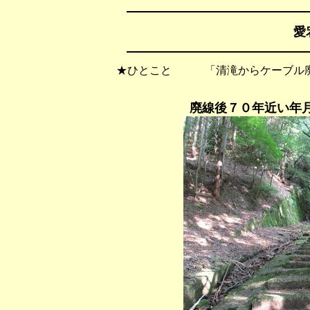
愛
★ひとこと 「清滝からケーブル廃
廃線後７０年近い年