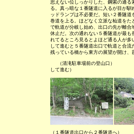
思えない位しっかりした、鋼索の通る
る。真っ暗な１番隧道に入るが目が馴
ッドランプは不必要だ。短い２番隧道
巻道を上る。ほどなく立派な杣道をた
で軌道が分岐し始め、出口の先が離合
休止だ。次の通れない５番隧道が最も
れてるところ見るとよほど通る人が多
して進むと５番隧道出口で軌道と合流
残っている橋から東方の展望が開け、
（清滝駐車場前の登山口） （
して進む）
（１番隧道出口から２番隧道へ