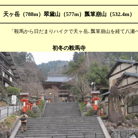
天ヶ岳（788m）翠黛山（577m）瓢箪崩山（532.4m）
 「鞍馬から日だまりハイクで天ヶ岳､瓢箪崩山を経て八瀬
初冬の鞍馬寺