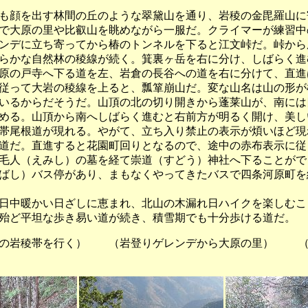
顔を出す林間の丘のような翠黛山を通り、岩稜の金毘羅山に
で大原の里や比叡山を眺めながら一服だ。クライマーが練習中
ンデに立ち寄ってから椿のトンネルを下ると江文峠だ。峠から
らかな自然林の稜線が続く。箕裏ヶ岳を右に分け、しばらく進
原の戸寺へ下る道を左、岩倉の長谷への道を右に分けて、直進
従って大岩の稜線を上ると、瓢箪崩山だ。変な山名は山の形が
いるからだそうだ。山頂の北の切り開きから蓬莱山が、南には
める。山頂から南へしばらく進むと右前方が明るく開け、美し
帯尾根道が現れる。やがて、立ち入り禁止の表示が煩いほど現
道だ。直進すると花園町回りとなるので、途中の赤布表示に従
毛人（えみし）の墓を経て崇道（すどう）神社へ下ることがで
ばし）バス停があり、まもなくやってきたバスで四条河原町を
中暖かい日ざしに恵まれ、北山の木漏れ日ハイクを楽しむこ
殆ど平坦な歩き易い道が続き、積雪期でも十分歩ける道だ。
の岩稜帯を行く） （岩登りゲレンデから大原の里） （