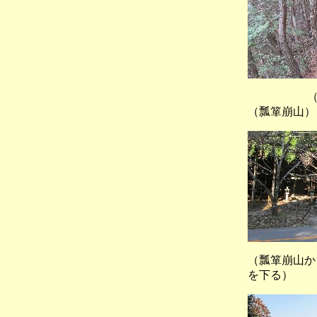
（江
（瓢箪崩山）
（瓢箪崩山
を下る）