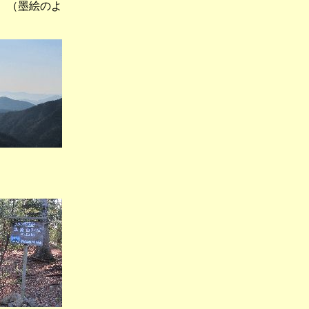
（墨絵のよ
分岐）