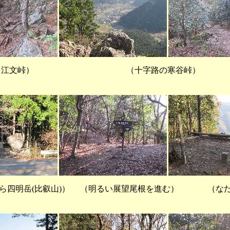
文峠） （十字路の寒
から四明岳(比叡山)） （明るい展望尾根を進む） （な