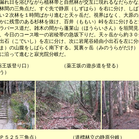
漏れ日を浴びながら植林帯と自然林が交互に現れるなだらかな
林間の三角点だ。すぐ先で静原（しずはら）を右に分け、しば
い２次林を１時間ばかり進むと天ヶ岳だ。視界はなく、大原の
かに残雪のある杉林を抜け、百井（ももい）峠を左に分けると
ラバース道だ。雑木の間から蓬莱山（ほうらいさん）を垣間見
、今日のコース唯一の岩稜帯の急坂下りだ。天ヶ岳から約３０
出石（こでいし）を左に分け、次に岩尾谷経由小出石を左に分
ま）の山腹をしばらく南下する。箕裏ヶ岳（みのうらがだけ）
に沿って進むと寂光院分岐だ。
登り口） （薬王坂の遊歩道を登る） （薬
う）
２５三角点） （道標林立の静原分岐）