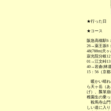
★行った日
★コース
阪急高槻駅6
26→薬王坂8
48(788m)
寂光院分岐12：
01→江文峠13
40→岩倉(林
15：56（京
暖かい晴れの
ら天ヶ岳（あ
げ）、瓢箪崩
稚園生の乗っ
鞍馬寺山門前
しい道に入り