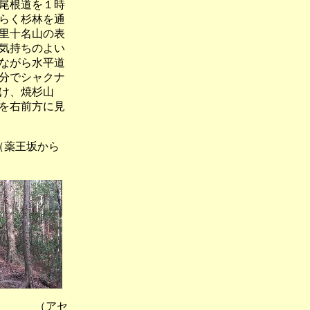
尾根道を１時
らく杉林を通
里十名山の表
気持ちのよい
ながら水平道
分でシャクナ
け、焼杉山
を右前方に見
王坂から
 （アセ