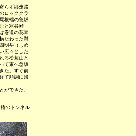
寄らず縦走路
のロッククラ
尾根端の急坂
むと寒谷峠
は巻道の花園
横たわった瓢
四明岳（しめ
い広々とした
れる松茸山と
って東へ急坂
きた。すぐ前
経て順調に帰
とができた。
椿のトンネル