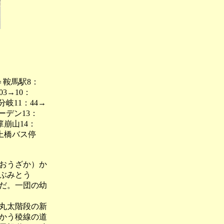
＝鞍馬駅8：
3→10：
分岐11：44→
ガーデン13：
瓢箪崩山14：
8上橋バス停
おうざか）か
ぶみとう
だ。一団の幼
丸太階段の新
かう稜線の道