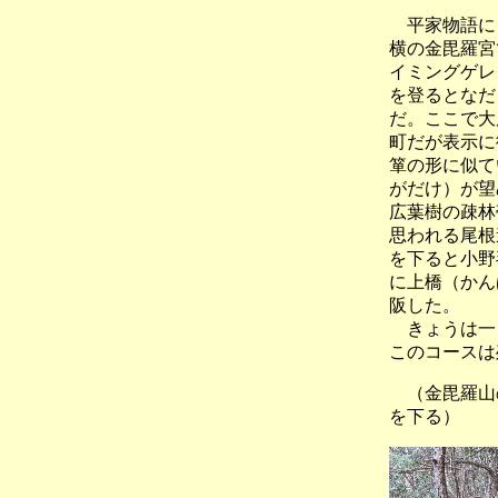
平家物語にも
横の金毘羅宮
イミングゲレ
を登るとなだ
だ。ここで大
町だが表示に
箪の形に似て
がだけ）が望
広葉樹の疎林
思われる尾根
を下ると小野
に上橋（かん
阪した。
きょうは一日
このコースは
（金毘羅山
を下る）