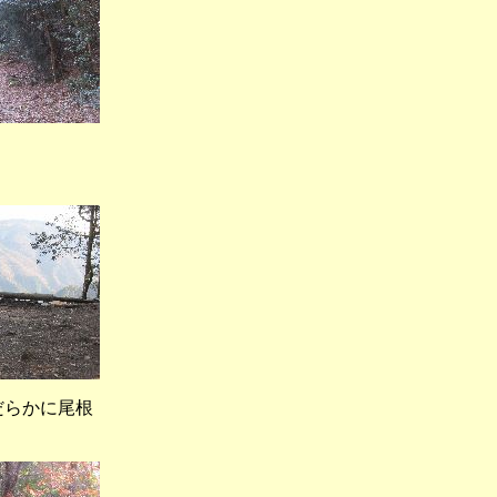
谷峠）
だらかに尾根