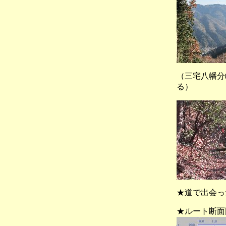
（三宅八幡
る）
★道で出会っ
★ルート断面