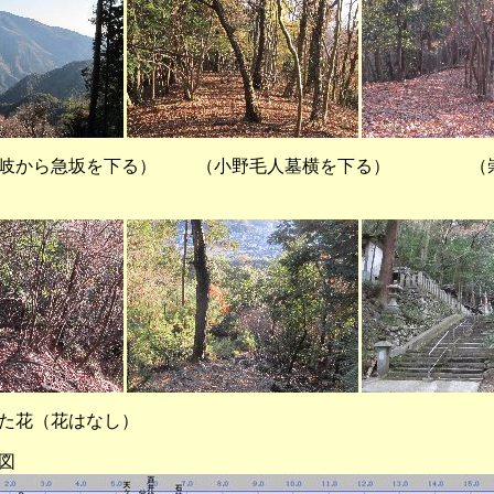
分岐から急坂を下る） （小野毛人墓横を下る） （崇
た花（花はなし）
図