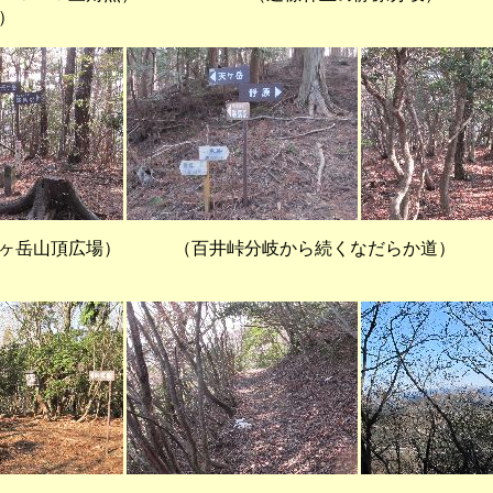
）
頂広場） （百井峠分岐から続くなだらか道） （