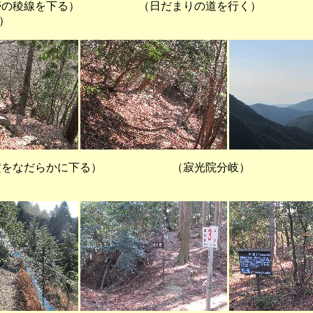
の稜線を下る） （日だまりの道を行く） 
）
ト横をなだらかに下る） （寂光院