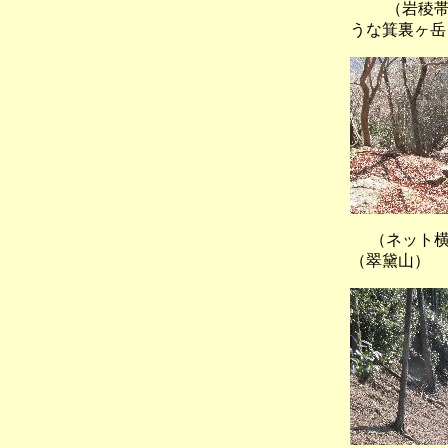
（岩稜帯
うな箕裏ヶ岳
（ネッ
（翠黛山）