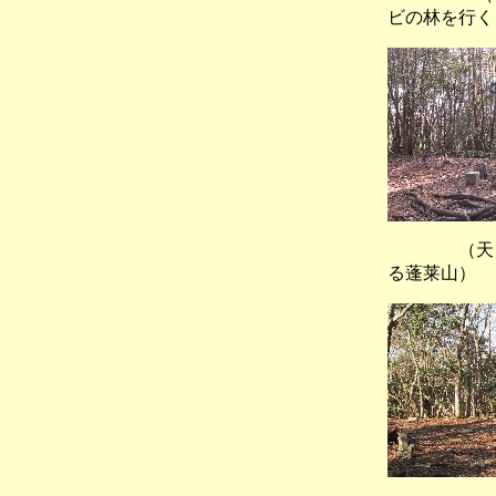
ビの林を行く
（天ヶ岳山
る蓬莱山）