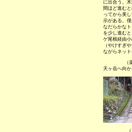
に出合う。木
間ほど進むと
ってから美し
示がある。僅
なだらかなト
を少し進むと
ゲ尾根経由小
（やけすぎや
ながらネット
（薬王坂
天ヶ岳へ向か
（Ｐ５