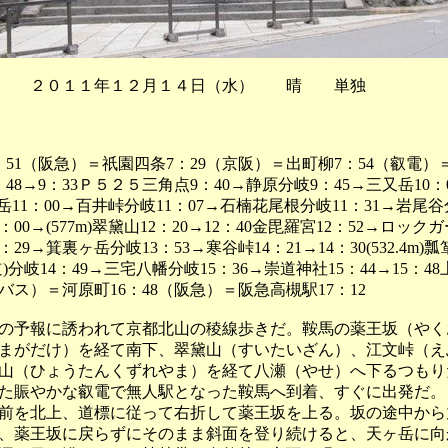
 ２０１１年１２月１４日（水） 晴 単独
：51（阪急）＝祇園四条7：29（京阪）＝出町柳7：54（叡電）
：48→9：33Ｐ５２５三角点9：40→静原分岐9：45→三又岳10：0
天ヶ岳11：00→百井峠分岐11：07→石楠花尾根分岐11：31→岩尾谷
00→(577m)翠黛山12：20→12：40金毘羅宮12：52→ロック
：29→箕裏ヶ岳分岐13：53→寒谷峠14：21→14：30(532.4m)
道)分岐14：49→三宅八幡分岐15：36→崇道神社15：44→15：4
都バス）＝河原町16：48（阪急）＝阪急高槻駅17：12
予報に誘われて京都北山の稜線歩きだ。鞍馬の薬王坂（やく
まがだけ）を経て南下、翠黛山（すいたいざん）、江文峠（え
山（ひょうたんくずれやま）を経て八瀬（やせ）へ下るつもり
た賑やかな叡電で無人駅となった鞍馬へ到着、すぐに出発だ。
を北上、道標に従って右折して薬王坂を上る。坂の途中から
、薬王坂に戻らずにそのまま斜面を登り続けると、天ヶ岳に向