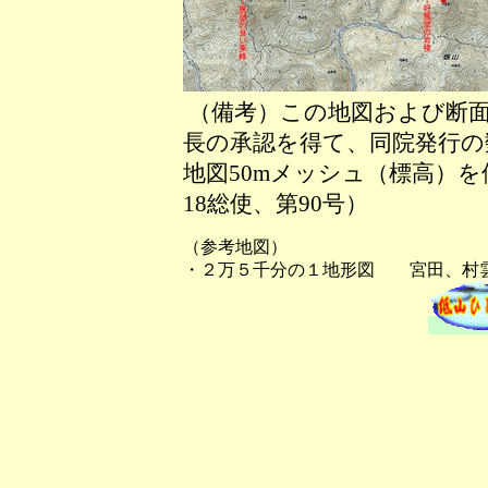
（備考）この地図および断面
長の承認を得て、同院発行の数
地図50mメッシュ（標高）
18総使、第90号）
（参考地図）
・２万５千分の１地形図 宮田、村