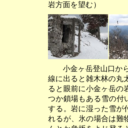
岩方面を望む） 
小金ヶ岳登山口から
線に出ると雑木林の丸
ると眼前に小金ヶ岳の
つか鎖場もある雪の付
する。岩に湿った雪が
れるが、氷の場合は難