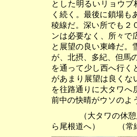
とした明るいリョウブ
く続く。最後に鎖場も
稜線だ。深い所でも２
ンは必要なく、所々で
と展望の良い東峰だ。
が、北摂、多紀、但馬
を通って少し西へ行く
があまり展望は良くな
を往路通りに大タワへ
前中の快晴がウソのよ
（大タワの休
ら尾根道へ） （常緑