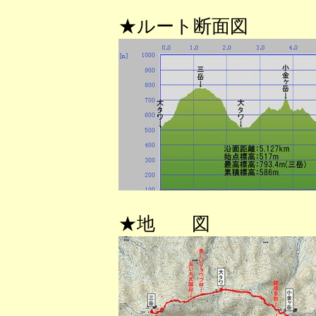
★ルート断面図
★地 図