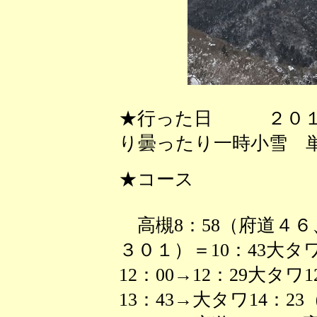
★行った日 ２０１
り曇ったり一時小雪 
★コース
高槻8：58（府道４６
３０１）＝10：43大タワ10
12：00→12：29大タワ1
13：43→大タワ14：