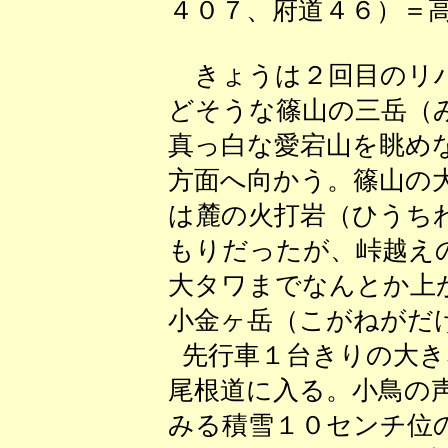
４０７、府道４６）＝高槻
きょうは２回目のリハ
どそうな篠山の三岳（
真っ白な愛宕山を眺め
方面へ向かう。篠山の
は麓の火打岩（ひうち
もりだったが、峠越え
大タワまでなんとか上
小金ヶ岳（こがねがだ
先行車１台きりの大き
尾根道に入る。小鳥の
みる積雪１０センチ位