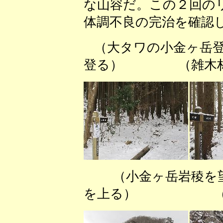
な山容だ。この２回の
体調不良の完治を確認
（大タワの小金ヶ
登る） （雑木林尾
（小金ヶ岳岩稜
を上る） （雪の