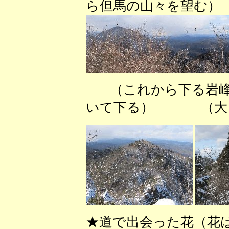
ら但馬の山々を望む）
（これから下る
いて下る） （大タ
★道で出会った花（花