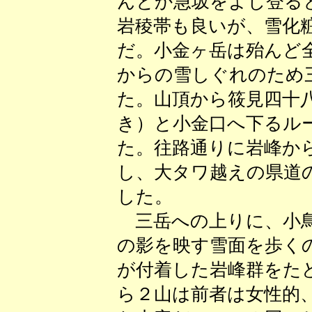
んとか急坂をよじ登る
岩稜帯も良いが、雪化
だ。小金ヶ岳は殆んど
からの雪しぐれのため
た。山頂から筱見四十
き）と小金口へ下るル
た。往路通りに岩峰か
し、大タワ越えの県道
した。
三岳への上りに、小鳥
の影を映す雪面を歩く
が付着した岩峰群をた
ら２山は前者は女性的