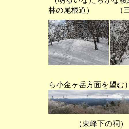
（明るいなだらかな稜
林の尾根道） （三
（三
ら小金ヶ岳方面を望む
（東峰下の祠