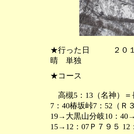
★行った日 ２０１
晴 単独
★コース
高槻5：13（名神）＝
7：40椿坂峠7：52（Ｒ
19→大黒山分岐10：40→1
15→12：07Ｐ７９５ 12：