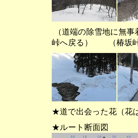
（道端の除雪地に無事
峠へ戻る） （椿坂峠
★道で出会った花（花
★ルート断面図