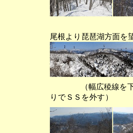
（大黒山
尾根より琵琶湖方面を
（幅広稜線を下
りでＳＳを外す） （