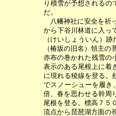
り積雪が予想されるの
だ。
八幡神社に安全を祈っ
から下谷川林道に入っ
（けいしょういん）跡
（椿坂の旧名）領主の
赤布の巻かれた残雪の
表示のある尾根上に着
に現れる稜線を登る。
でスノーシューを履き
倍、春を思わせる幹周
尾根を登る。標高７５
流点から琵琶湖方面の