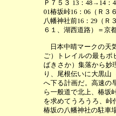
Ｐ７５３ 13：48→14：42
01椿坂峠16：06（Ｒ３６
八幡神社前16：29（
６１、湖西道路）＝京都
日本中晴マークの天気
ご）トレイルの最もポ
ばきさか）集落から妙
り、尾根伝いに大黒山
へ下る計画だ。高速の
ら一般道で北上、椿坂
を求めてうろうろ、峠
椿坂の八幡神社の駐車