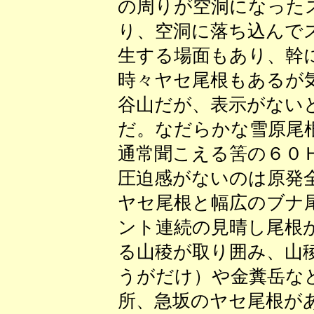
の周りが空洞になった
り、空洞に落ち込んで
生する場面もあり、幹
時々ヤセ尾根もあるが
谷山だが、表示がない
だ。なだらかな雪原尾
通常聞こえる筈の６０
圧迫感がないのは原発
ヤセ尾根と幅広のブナ
ント連続の見晴し尾根
る山稜が取り囲み、山
うがだけ）や金糞岳な
所、急坂のヤセ尾根が