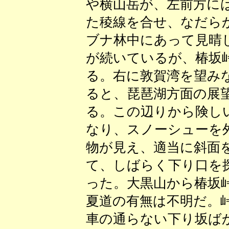
や横山岳が、左前方に
た稜線を合せ、なだら
ブナ林中にあって見晴
が続いているが、椿坂
る。右に敦賀湾を望み
ると、琵琶湖方面の展
る。この辺りから険し
なり、スノーシューを
物が見え、適当に斜面
て、しばらく下り口を
った。大黒山から椿坂
夏道の有無は不明だ。
車の通らない下り坂ば