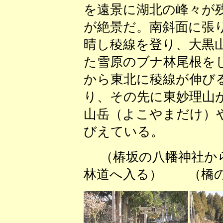
を遠景に湖北の峰々が
が絶景だ。南斜面に張
晴し稜線を登り、大黒
た雪原のブナ林尾根を
から東北に稜線が伸び
り、その先に東妙理山
山岳（よこやまだけ）
びえている。
（椿坂の八幡神社から
林道へ入る） （橋の