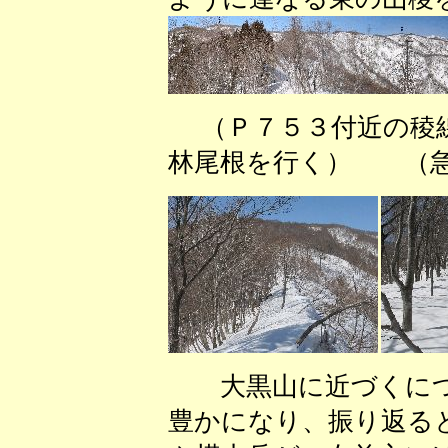
（Ｐ７５３付近の
林尾根を行く） （急
大黒山に近づくにつ
豊かになり、振り返る