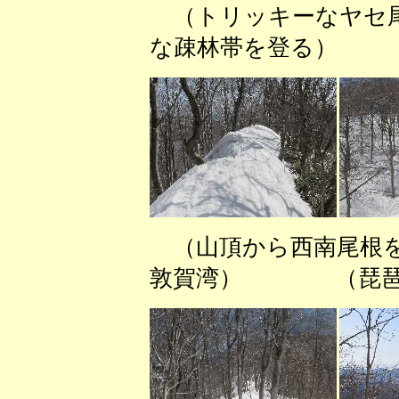
（トリッキーなヤセ尾
な疎林帯を登る） 
（山頂から西南尾
敦賀湾） （琵琶湖