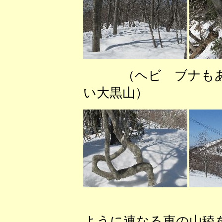
（ヘビ ブナ
い大黒山） （送
（Ｐ７５３
ように連なる東の山稜