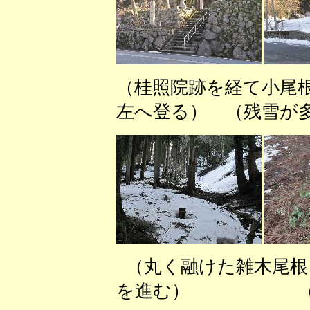
（桂照院跡を経て小尾
左へ登る） （残雪が
（丸く融けた雑木尾
を進む） （見晴