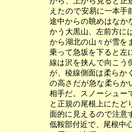
から、上から見ると正
えたので安易に一本手
途中からの眺めはなか
かう大黒山、左前方に
から湖北の山々が雪を
乗って急坂を下ると左
線は沢を挟んで向こう
が、稜線側面は柔らか
の高さだが急な柔らか
相手だ。スノーシュー
と正規の尾根上にたど
面的に見えるので注意
低鞍部付近で、尾根中