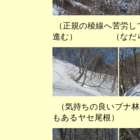
（正規の稜線へ苦労
進む） （なだらか
（気持ちの良いブナ林
もあるヤセ尾根） 