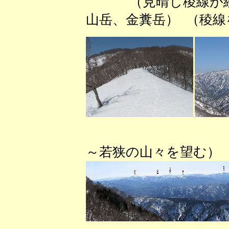
（見晴し稜線が
山岳、金糞岳） （稜
（大黒山手
～若狭の山々を望む）