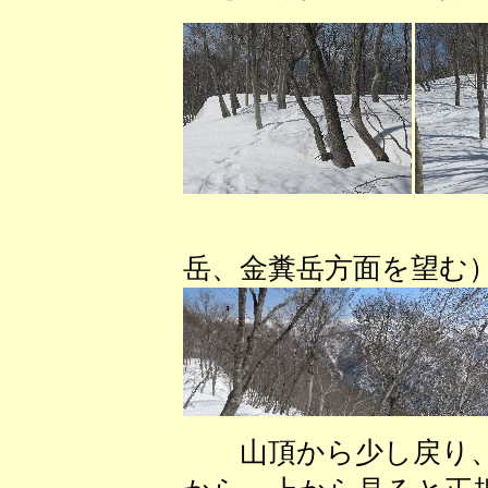
（妙理
岳、金糞岳方面を望む
山頂から少し戻り、