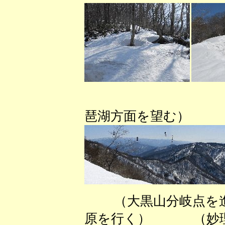
（見晴
琶湖方面を望む）
（大黒山分岐点
原を行く） （妙理