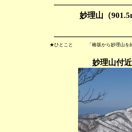
妙理山（901.
★ひとこと 「椿坂から妙理山を経
妙理山付