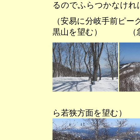
るのでふらつかなけれ
（安易に分岐手前ピー
黒山を望む） （急
（枝尾
ら若狭方面を望む）