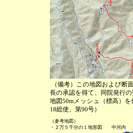
（備考）この地図および断面
長の承認を得て、同院発行の数
地図50mメッシュ（標高）
18総使、第90号）
（参考地図）
・２万５千分の１地形図 中河内