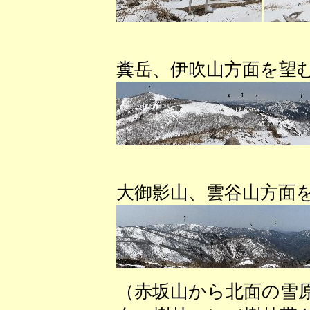
（赤坂山
糞岳、伊吹山方面を望
（赤坂山
大御影山、雲谷山方面
（赤坂山から北面の雪