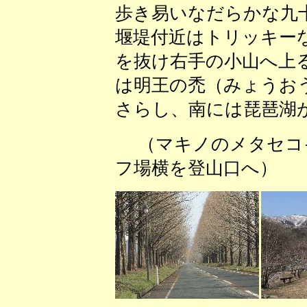
歩き易いなだらかな九
堰堤付近はトリッキー
を抜け右手の小山へ上
は明王の禿（みょうお
さらし、南には琵琶湖
（マキノのメタセコ
フ場横を登山口へ）