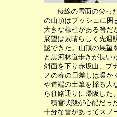
稜線の雪面の尖った
の山頂はブッシュに囲
大きな標柱がある筈だ
展望は素晴らしく先週
認できた。山頂の展望
と黒河林道歩きが長い
斜面を下り赤坂山、ブ
ノの春の日差しは暖か
や道端の土筆を採る人
ら往路通りに帰阪した
積雪状態が心配だった
十分な雪があってスノ