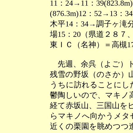
11：24→11：39(823.
(876.3m)12：52→13
木平14：34→調子ヶ滝分
場15：20（県道２８
東ＩＣ（名神）＝高槻17
先週、余呉（よご）ト
残雪の野坂（のさか）
うちに訪れることにし
鬱陶しいので、マキノ
経て赤坂山、三国山を
らマキノへ向かうメタ
近くの栗園を眺めつつ