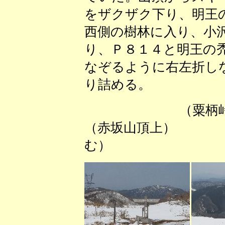
をザクザク下り、明王
西側の樹林に入り、小
り、Ｐ８１４と明王の
なぞるように右左折し
り詰める。
（粟
（赤坂山頂上） 
む）