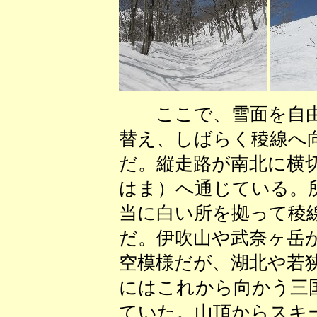
ここで、雪面を自由
替え、しばらく稜線へ
だ。縦走路が南北に横
はま）へ通じている。
当に白い所を拠って稜
だ。伊吹山や武奈ヶ岳
空模様だが、湖北や若
にはこれから向かう三
ていた。山頂からスキ