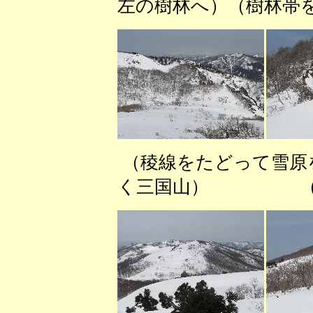
左の樹林へ）（樹林帯
（稜線をたどって雪
く三国山） （も