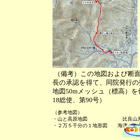
（備考）この地図および断面
長の承認を得て、同院発行の数
地図50mメッシュ（標高）
18総使、第90号）
（参考地図）
・山と高原地図 比良山系
・２万５千分の１地形図 海津（か