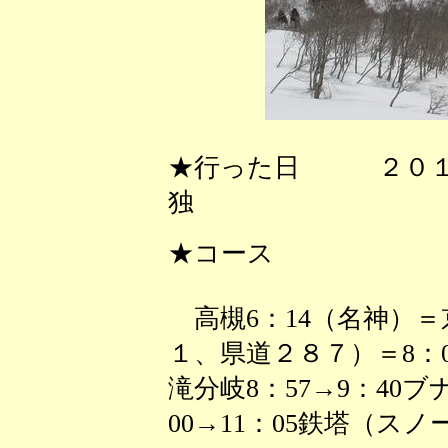
★行った日 ２０１
独
★コース
高槻6：14（名神）＝
１、県道２８７）＝8：0
滝分岐8：57→9：40
00→11：05鉄塔（ス