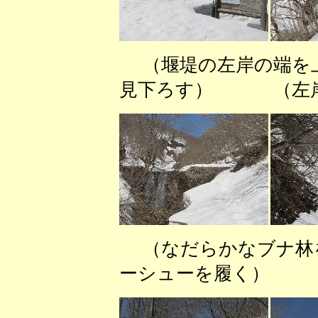
（堰堤の左岸の端を
見下ろす） （左岸
（なだらかなブナ
ーシューを履く） （