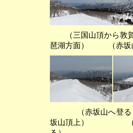
（三国山頂から敦賀
琶湖方面） （赤坂
（赤坂山
坂山頂上） （赤
る）