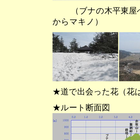
（ブナの木平東屋
からマキノ） （や
★道で出会った花（花
★ルート断面図