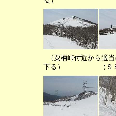
（粟柄峠付近から
下る） （ＳＳを