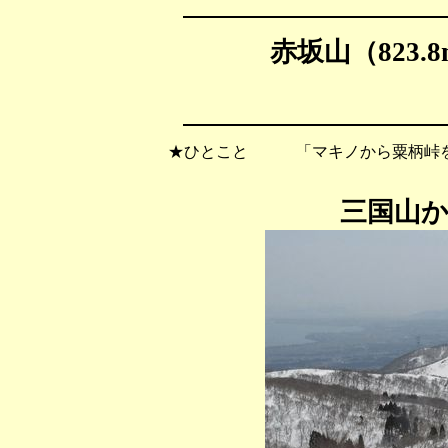
赤坂山（823.
★ひとこと 「マキノから粟柄峠を
三国山