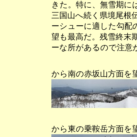
きた。特に、無雪期に
三国山へ続く県境尾根
ーシューに適した勾配
望も最高だ。残雪終末
ーな所があるので注意
（三
から南の赤坂山方面を
（三
から東の乗鞍岳方面を