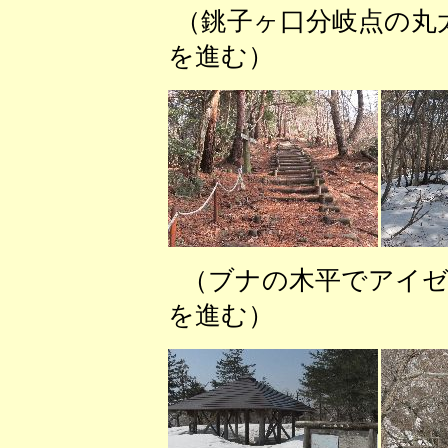
（銚子ヶ口分岐点の
を進む） （Ｐ
（ブナの木平でア
を進む） （沢