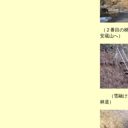
（２番目の梯
安蔵山へ）
（雪融け濁
林道）