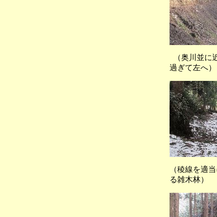
（奥川並
過ぎて左へ）
（稜線を適当
る雑木林）