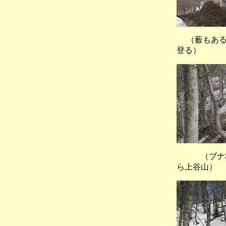
（薮もある
登る）
（ブナ林
ら上谷山）