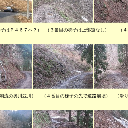
子はＰ４６７へ？） （３番目の梯子は上部道なし） （４
流の奥川並川） （４番目の梯子の先で道路崩壊） （滑り