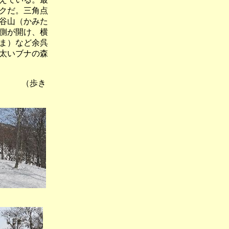
クだ。三角点
谷山（かみた
側が開け、横
ま）など余呉
太いブナの森
 （歩き