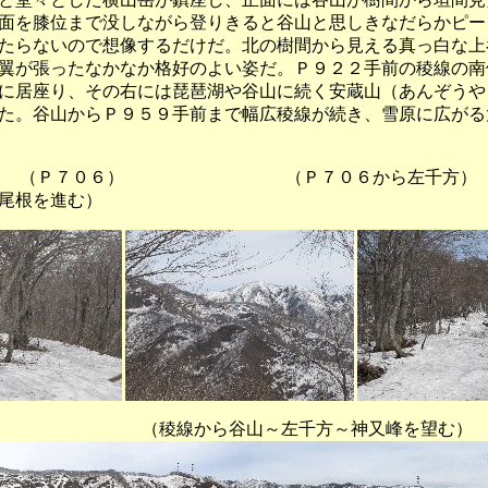
面を膝位まで没しながら登りきると谷山と思しきなだらかピー
たらないので想像するだけだ。北の樹間から見える真っ白な上
翼が張ったなかなか格好のよい姿だ。Ｐ９２２手前の稜線の南
に居座り、その右には琵琶湖や谷山に続く安蔵山（あんぞうや
た。谷山からＰ９５９手前まで幅広稜線が続き、雪原に広がる
０６） （Ｐ７０６から左千方）
尾根を進む）
から谷山～左千方～神又峰を望む）