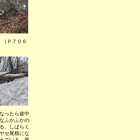
Ｐ７０６
なったら途中
なふかふかの
る。しばらく
ヤセ尾根にな
えている。最