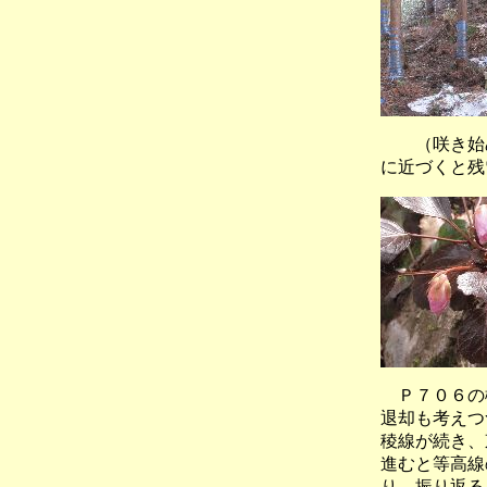
（咲き始
に近づくと残
Ｐ７０６の樹
退却も考えつ
稜線が続き、
進むと等高線
り、振り返る