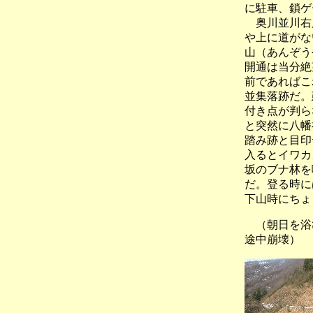
に駐車、鎖ゲ
奥川並川右岸
や上に道がな
山（あんぞう
開通は当分絶
前であればこ
並集落跡だ。
付き点が判ら
と突然に八幡
踏み跡と目印
入るとイワカ
坂のブナ林を
だ。登る時に
下山時にちょ
（朝日を浴
途中崩壊）