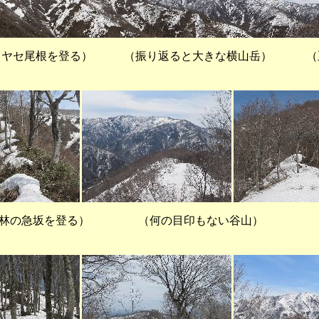
ヤセ尾根を登る） （振り返ると大きな横山岳） （
の急坂を登る） （何の目印もない谷山） （