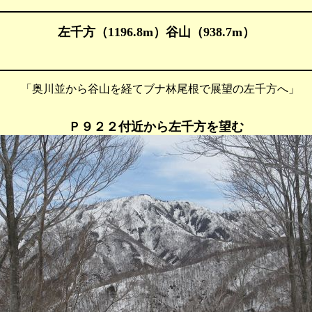
左千方（1196.8m）
谷山（938.7m）
 「奥川並から谷山を経てブナ林尾根で展望の左千方へ」
Ｐ９２２付近から左千方を望む