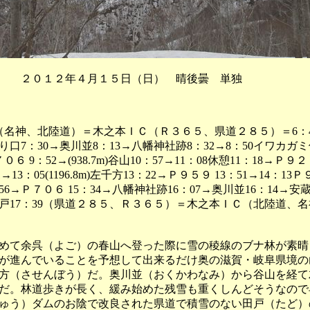
 ２０１２年４月１５日（日） 晴後曇 単独
（名神、北陸道）＝木之本ＩＣ（Ｒ３６５、県道２８５）＝6：4
り口7：30→奥川並8：13→八幡神社跡8：32→8：50イワカガ
７０６ 9：52→(938.7m)谷山10：57→11：08休憩11：18→Ｐ９２
→13：05(1196.8m)左千方13：22→Ｐ９５９ 13：51→14：13Ｐ
：56→Ｐ７０６ 15：34→八幡神社跡16：07→奥川並16：14→安
28田戸17：39（県道２８５、Ｒ３６５）＝木之本ＩＣ（北陸道、
て余呉（よご）の春山へ登った際に雪の稜線のブナ林が素晴
が進んでいることを予想して出来るだけ奥の滋賀・岐阜県境の
方（させんぼう）だ。奥川並（おくかわなみ）から谷山を経て
だ。林道歩きが長く、緩み始めた残雪も重くしんどそうなので
ゅう）ダムのお陰で改良された県道で積雪のない田戸（たど）