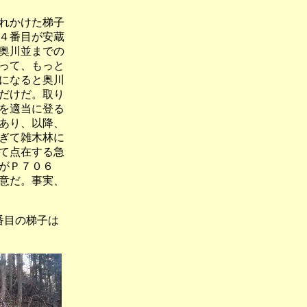
れかけた梯子
４番目が安蔵
奥川並までの
って、もっと
になると奥川
だけだ。取り
を適当に登る
あり、以降、
ぎて雑木林に
て点在する急
がＰ７０６
意だ。事実、
番目の梯子は