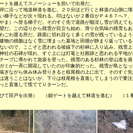
ートを越えてスノーシューを担いで出発だ。
に沿って地道林道を進む。２０分ほど行くと林道の山側に壊
い梯子などが次々現れる。印はないが２番目がＰ４６７へ？、
やま）へ登る梯子だ。そのすぐ先で道路が陥没し雪が消えても
望だ。この辺りから残雪が目立ち始め、滑り台気味の残雪もあ
わごわ渡る所だ。路面に切れ目なく多くの雪が残っているよう
建物の残骸はなく雪に埋まった墓地と田畑が静まり返っている
ないので、ここぞと思われる稜線下の杉林に入り込み、残雪上
神社の石碑が現れ、すぐ上には灯篭と社殿跡と思われる平地が
テープに導かれて急坂を登った。残雪のある杉林の登山道を過
ガミが一斉に開花していたのが印象的だった。残雪が島となっ
喘ぎながら休み休み登りきると枝尾根の上に出て、そのすぐ先
は迷うことはないが、下りは枝尾根を直進してしまうので要注
っと直進して慌ててＵターンだ。
びて田戸を出発） （鎖ゲートを越えて林道を進む） （１