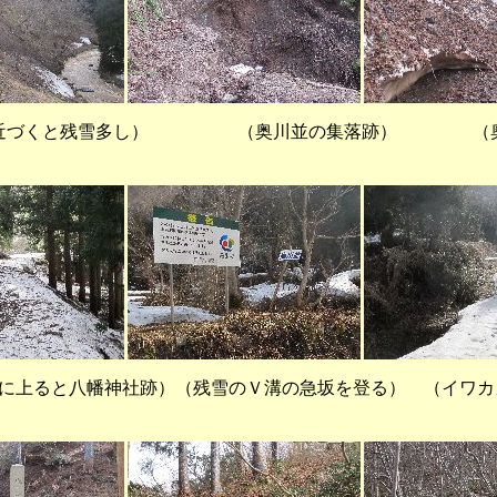
に近づくと残雪多し） （奥川並の集落跡） （奥
に上ると八幡神社跡）（残雪のＶ溝の急坂を登る） （イワカ