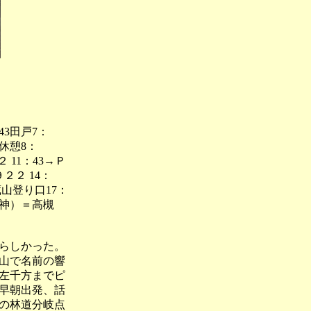
3田戸7：
ミ休憩8：
２ 11：43→Ｐ
９２２ 14：
蔵山登り口17：
名神）＝高槻
らしかった。
山で名前の響
左千方までピ
早朝出発、話
の林道分岐点