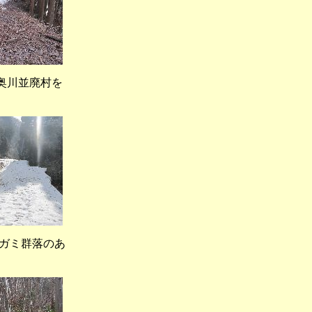
川並廃村を
ガミ群落のあ