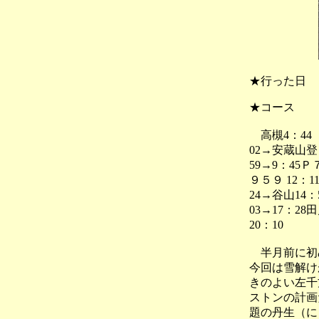
★行った日
★コース
高槻4：44
02→安蔵山登
59→9：45Ｐ
９５９ 12：11
24→谷山14
03→17：
20：10
半月前に初め
今回は雪解け
きのよい左千
ストンの計画
題の丹生（に