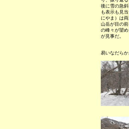
後に雪の急斜
も表示も見当
にやま）は両
山岳が目の前
の峰々が望め
が見事だ。
（Ｐ７
易いなだらか
（稜線