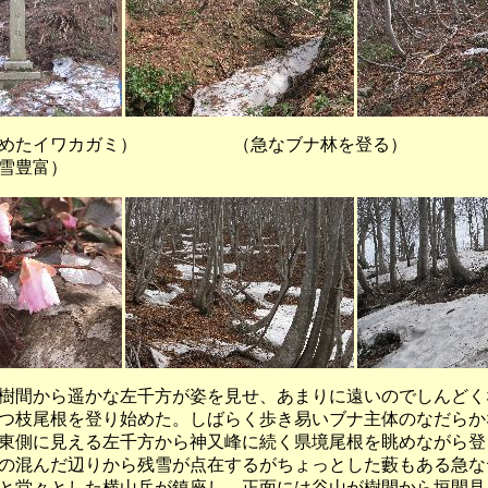
めたイワカガミ） （急なブナ林を登る） （
雪豊富）
間から遥かな左千方が姿を見せ、あまりに遠いのでしんどく
つ枝尾根を登り始めた。しばらく歩き易いブナ主体のなだらか
東側に見える左千方から神又峰に続く県境尾根を眺めながら登
の混んだ辺りから残雪が点在するがちょっとした藪もある急な
と堂々とした横山岳が鎮座し、正面には谷山が樹間から垣間見