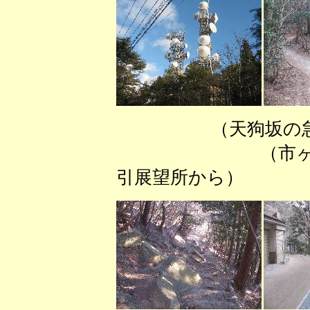
（天狗坂の急
（市ヶ原）
引展望所から）