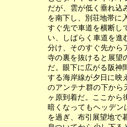
だが、雲が低く垂れ込
を南下し、別荘地帯に
すぐ先で車道を横断し
い、しばらく車道を進
分け、そのすぐ先から
寺の裏を抜けると展望
だ。眼下に広がる阪神
する海岸線が夕日に映
のアンテナ群の下から
ヶ原到着だ。ここから
暗くなってもヘッデン
を過ぎ、布引展望地で