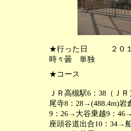
★行った日 ２０１
時々曇 単独
★コース
ＪＲ高槻駅6：38（ＪＲ
尾寺8：28→(488.4m)
9：26→大谷乗越9：46→1
座頭谷道出合10：34→船