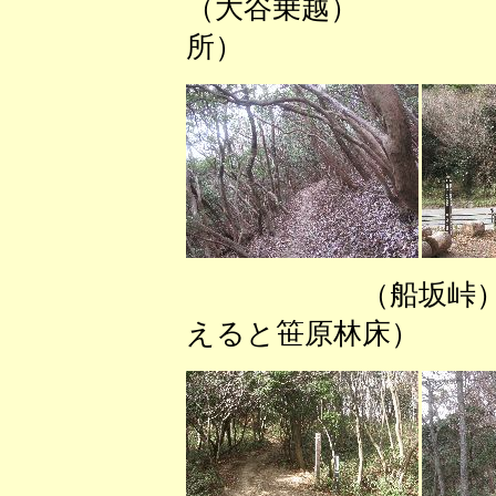
（大谷乗越） 
所）
（船坂峠） 
えると笹原林床）