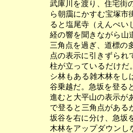
武庫川を渡り、住宅街
ら朝靄にかすむ宝塚市
ると塩尾寺（えんぺい
経の響を聞きながら山
三角点を過ぎ、道標の
点の表示に引きずられ
柱が立っているだけだ
シ林もある雑木林をし
谷乗越だ。急坂を登る
進むと大平山の表示が
で登ると三角点がある
坂谷を右に分け、急坂
木林をアップダウンし