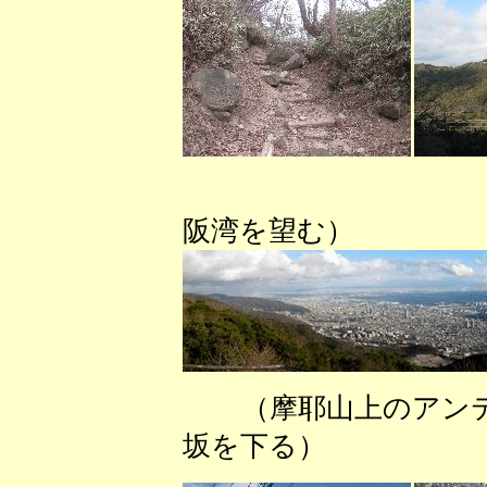
（掬星
阪湾を望む）
（摩耶山上のア
坂を下る） （展