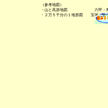
（参考地図）
・山と高原地図 六甲・摩
・２万５千分の１地形図 宝塚、有