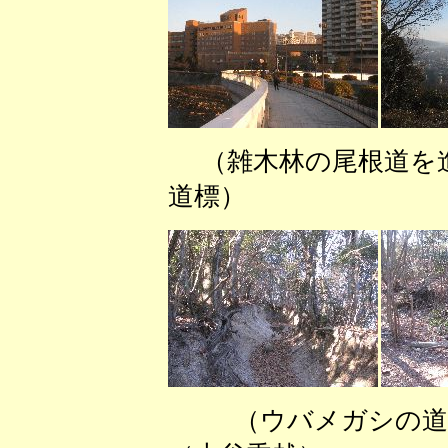
（雑木林の尾根
道標） （左
（ウバメガ