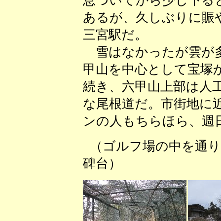
息ついてから少し下る
あるが、久しぶりに賑
三宮駅だ。
雪はなかったが雲が多
甲山を中心として宝塚
続き、六甲山上部は人
な尾根道だ。市街地に
ンの人もちらほら、週
（ゴルフ場の中を
碑台） （シュ