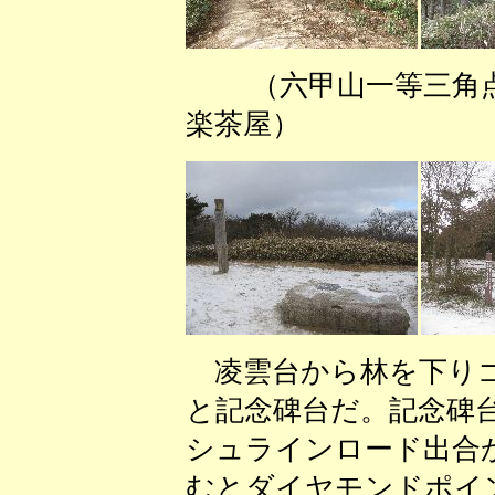
（六甲山一
楽茶屋） （凌
凌雲台から林を下りゴ
と記念碑台だ。記念碑
シュラインロード出合
むとダイヤモンドポイ