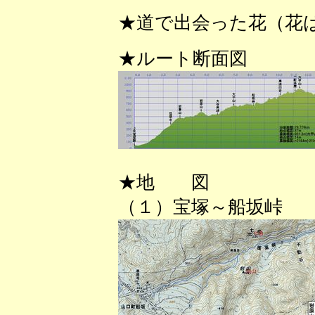
★道で出会った花（花
★ルート断面図
★地 図
（１）宝塚～船坂峠