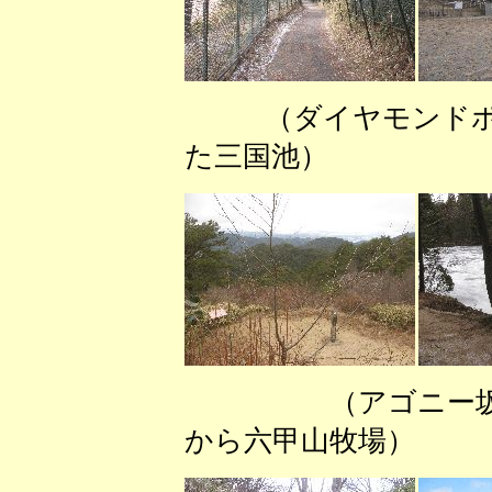
（ダイヤモンド
た三国池） 
（アゴニー坂
から六甲山牧場