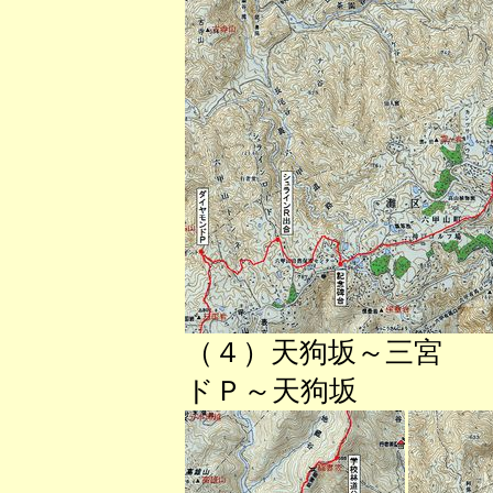
（４）天狗坂～三
ドＰ～天狗坂