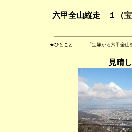
六甲全山縦走 １（宝塚
★ひとこと 「宝塚から六甲全山縦
見晴