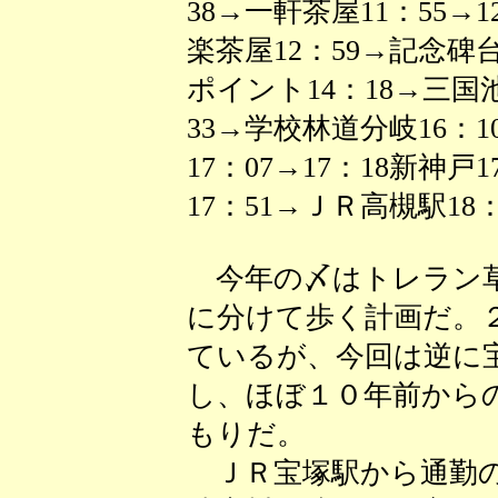
38→一軒茶屋11：55→12
楽茶屋12：59→記念碑台
ポイント14：18→三国池
33→学校林道分岐16：1
17：07→17：18新神戸
17：51→ＪＲ高槻駅18：
今年の〆はトレラン草
に分けて歩く計画だ。
ているが、今回は逆に
し、ほぼ１０年前から
もりだ。
ＪＲ宝塚駅から通勤の