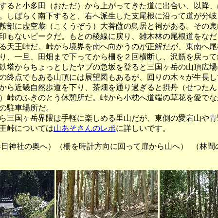
すると小多田（おただ）から上がってきた道に出合い、以降、
。しばらく南下すると、右へ派生した支尾根に沿って道が分岐
鞍部に虚空蔵（こくうぞう）大菩薩の鳥居と祠がある。その裏
印もないピークだ。もとの稜線に戻り、雑木林の尾根道をなだ
る天王峠だ。峠から境界を南へ向かうのが正解だが、東南へ尾
り、一旦、田畑まで下ってから柵を２回横断し、沢筋を戻って
鉄塔からちょっとしたヤブの急坂を登ると三国ヶ岳の山頂広場
の終点でもある山頂には展望図もあるが、回りの木々が生長し
から近畿自然歩道を下り、茶畑を通り過ぎると摂丹（せつたん
）峠のふきのとう休憩所だ。峠から小枕へ道端の草花を愛でな
の駐車場所だ。
三国ヶ岳界隈は手軽に楽しめる里山だが、東側の愛宕山や青
王峠については
山あそさんのレポ
に詳しいです。
神社の奥へ）（柵を時計方向に回って扉から山へ） （林間