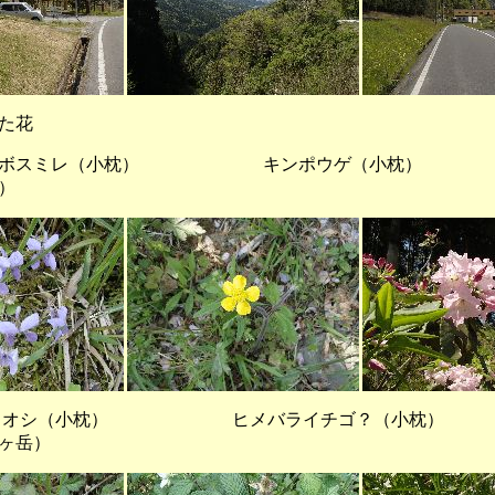
た花
ボスミレ（小枕） キンポウゲ（小枕
）
シ（小枕） ヒメバライチゴ？（小枕）
ヶ岳）