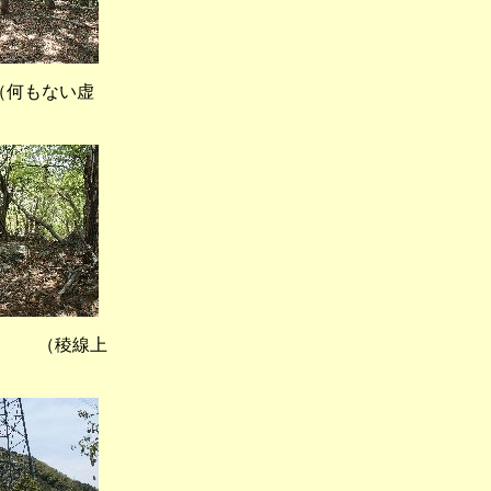
何もない虚
（稜線上