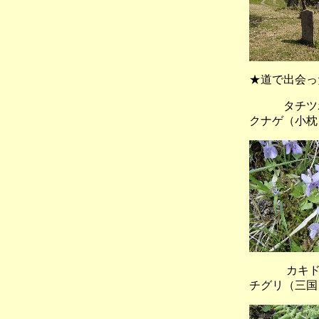
★道で出会っ
タチツ
クナゲ（小枕
カキドオ
チグリ（三国