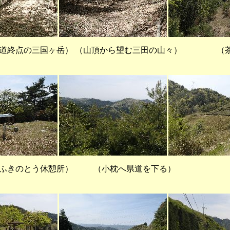
歩道終点の三国ヶ岳） （山頂から望む三田の山々） （
のふきのとう休憩所） （小枕へ県道を下る） （