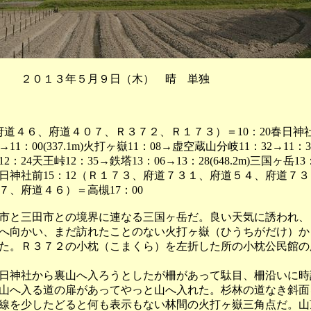
 ２０１３年５月９日（木） 晴 単独
府道４６、府道４０７、Ｒ３７２、Ｒ１７３）＝10：20春日神社
→11：00(337.1m)火打ヶ嶽11：08→虚空蔵山分岐11：32→11：39
12：24天王峠12：35→鉄塔13：06→13：28(648.2m)三国ヶ岳1
→春日神社前15：12（Ｒ１７３、府道７３１、府道５４、府道７
７、府道４６）＝高槻17：00
と三田市との境界に連なる三国ヶ岳だ。良い天気に誘われ、
へ向かい、まだ訪れたことのない火打ヶ嶽（ひうちがだけ）か
た。Ｒ３７２の小枕（こまくら）を左折した所の小枕公民館の
神社から裏山へ入ろうとしたが柵があって駄目、柵沿いに時
山へ入る道の扉があってやっと山へ入れた。杉林の道なき斜面
線を少したどると何も表示もない林間の火打ヶ嶽三角点だ。山