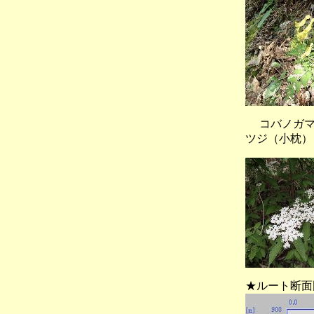
コバノガマ
ツジ（小枕）
★ルート断面