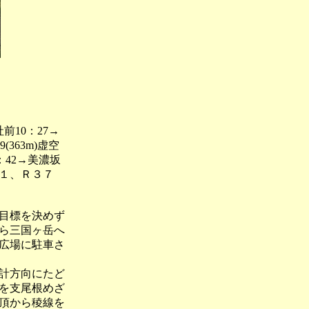
前10：27→
(363m)虚空
3：42→美濃坂
３１、Ｒ３７
目標を決めず
ら三国ヶ岳へ
広場に駐車さ
計方向にたど
を支尾根めざ
頂から稜線を