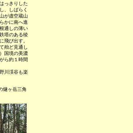
はっきりした
し、しばらく
山が虚空蔵山
らかに南へ進
根通しの薄い
鉄塔のある稜
に飛び出す。
て殆ど見通し
）国境の美濃
がら約１時間
野川渓谷も楽
の燧ヶ岳三角