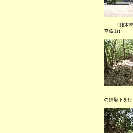
（雑木林
空蔵山）
（天王
の鉄塔下を行