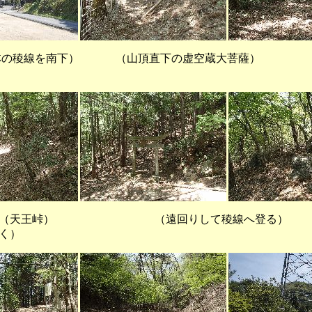
の稜線を南下） （山頂直下の虚空蔵大菩薩） （
峠） （遠回りして稜線へ登る） 
く）