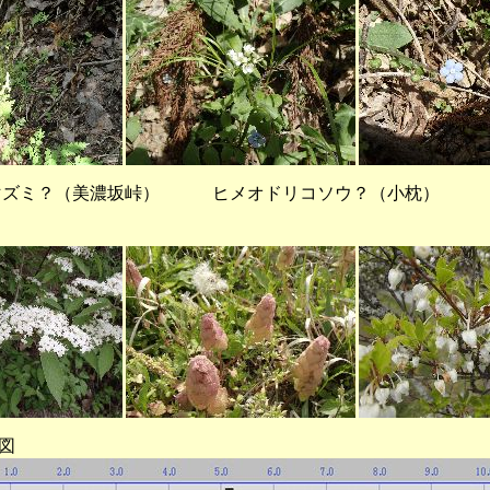
ズミ？（美濃坂峠） ヒメオドリコソウ？（小枕）
図