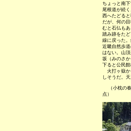
ちょっと南下
尾根道が続く
西へたどると
だが、何の目
むと石仏もあ
踏み跡をたど
線に戻った。
近畿自然歩道
はない。山頂
坂（みのさか
下ると公民館
火打ヶ嶽から
しそうだ。天
（小枕の春日
点）