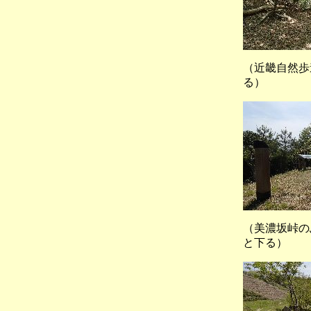
（近畿自然
る）
（美濃坂峠
と下る）