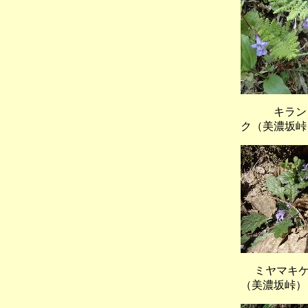
キランソウ
ク（美濃坂峠
ミヤマキケ
（美濃坂峠）