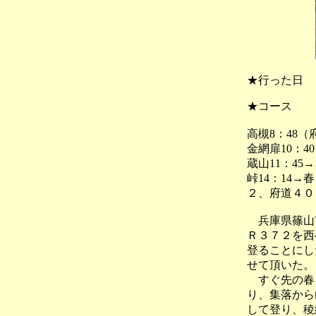
★行った日
★コース
高槻8：48（
金網扉10：40
蔵山11：45→
峠14：14
２、府道４０
兵庫県篠山市
Ｒ３７２を西
登ることにし
せて頂いた。
すぐ先の春日
り、集落から
して登り、稜