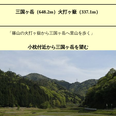
三国ヶ岳（648.2m）火打ヶ嶽（337.1m）
 「篠山の火打ヶ嶽から三国ヶ岳へ里山を歩く」
小枕付近から三国ヶ岳を望む