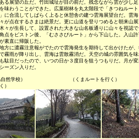
ある展望の丘だ。竹田城址が目の前だ。残念ながら雲が少し足
を味わうことができた。広葉樹林を丸太階段で「きつねルート
」に合流してしばらく上ると休憩舎の建つ雲海展望台だ。雲海
々が点在するさまは絶景だ。更に山道を登りつめると朝来山展
木々が生長して、設置された大きな山名板通りに山々を視認で
角点をピストン後、「むささびルート」から下山した。入山許
が素直に帰阪した。
方に濃霧注意報がでたので雲海発生を期待して出かけたが、
で霧雨が降り出し、雲海は雲散霧消だ。天空の城の雰囲気を味
も駄目だったので、いつの日か３度目を狙うつもりだ。月が変
シーズン入りだ。
馬自然学校） （くまルートを行く） 
く）