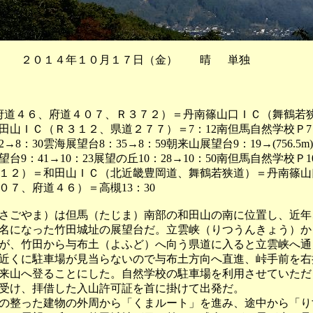
 ２０１４年１０月１７日（金） 晴 単独
（府道４６、府道４０７、Ｒ３７２）＝丹南篠山口ＩＣ（舞鶴若
田山ＩＣ（Ｒ３１２、県道２７７）＝7：12南但馬自然学校Ｐ7：2
→8：30雲海展望台8：35→8：59朝来山展望台9：19→(756.5m
望台9：41→10：23展望の丘10：28→10：50南但馬自然学校Ｐ1
１２）＝和田山ＩＣ（北近畿豊岡道、舞鶴若狭道）＝丹南篠山
０７、府道４６）＝高槻13：30
ごやま）は但馬（たじま）南部の和田山の南に位置し、近年
名になった竹田城址の展望台だ。立雲峡（りつうんきょう）か
が、竹田から与布土（よふど）へ向う県道に入ると立雲峡へ通
近くに駐車場が見当らないので与布土方向へ直進、峠手前を右
来山へ登ることにした。自然学校の駐車場を利用させていただ
受け、拝借した入山許可証を首に掛けて出発だ。
整った建物の外周から「くまルート」を進み、途中から「り