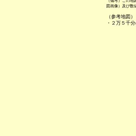
（備考）この地
図画像）及び数値
（参考地図）
・２万５千