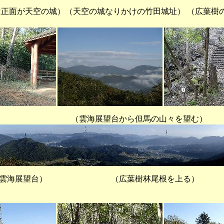
正面が天空の城）（天空の城なりかけの竹田城址） （広葉樹
展望台から但馬の山々を望む）
展望台） （広葉樹林尾根を上る）