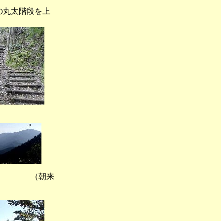
の丸太階段を上
 （朝来