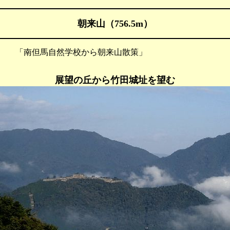
朝来山（756.5m）
 「南但馬自然学校から朝来山散策」
展望の丘から竹田城址を望む