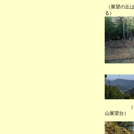
（展望の丘は
る）
（雲海
（雲海
山展望台）