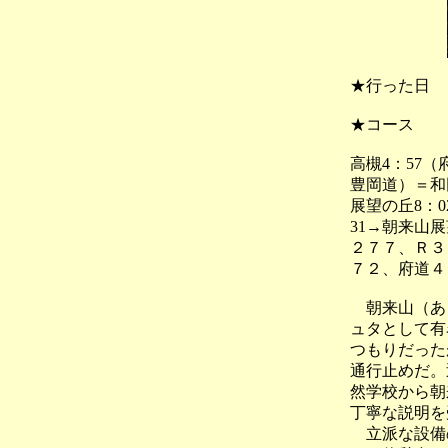
★行った日
★コース
高槻4：57
豊岡道）＝和
展望の丘8：02
31→朝来山展
２７７、Ｒ３
７２、府道４
朝来山（あさ
ュタとして有
つもりだった
通行止めだ。
然学校から朝
丁寧な説明を
立派な設備の