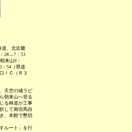
狭道、北近畿
8→7：53
)朝来山9：
0：54（県道
口ＩＣ（Ｒ３
、天空の城ラピ
ら朝来山へ登る
じる林道が工事
折して南但馬自
き、本館で懇切
すルート」を行