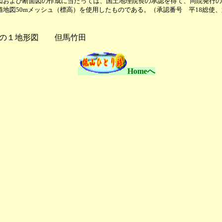
図および断面図の作成に当たっては、国土地理院長の承認を得て、同院発行の数
地図50mメッシュ（標高）を使用したものである。（承認番号 平18総使、
分の１地形図 但馬竹田
Homeへ