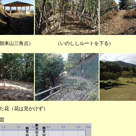
朝来山三角点） （いのししルートを下る） （
た花（花は見かけず）
図