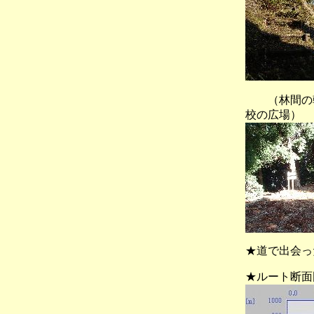
（林間の
校の広場）
★道で出会っ
★ルート断面