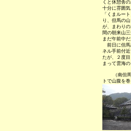
くと休憩舎の
十分に雰囲気
「くまルート
り、但馬の山
が、まわりの
間の朝来山三
まだ午前中だ
前日に但馬地
ネル手前付近
たが、２度目
まって雲海の
（南但
トで山腹を巻