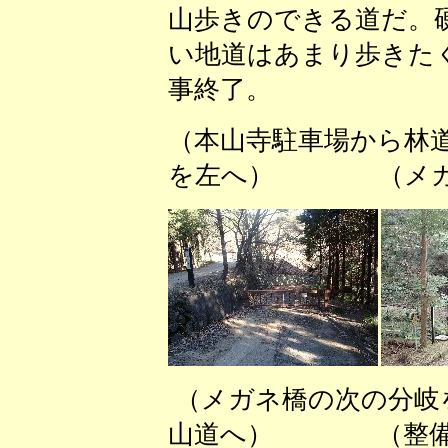
山歩きのできる道だ。
い地道はあまり歩きた
事終了。
（本山寺駐車場から林
を左へ） （メガネ
（メガネ橋の次の分
山道へ） （整備さ