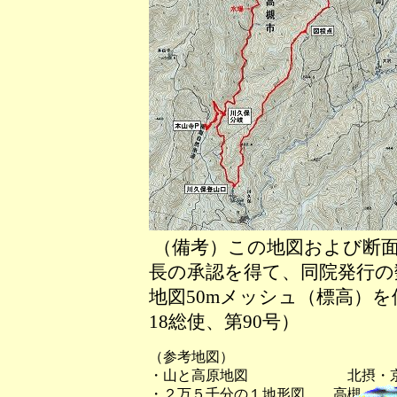
（備考）この地図および断面
長の承認を得て、同院発行の数
地図50mメッシュ（標高）
18総使、第90号）
（参考地図）
・山と高原地図 北摂・京
・２万５千分の１地形図 高槻、法