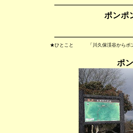
ポンポン
★ひとこと 「川久保渓谷からポン
ポ