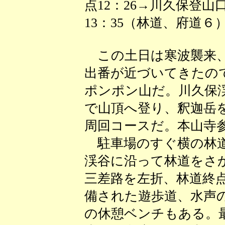
点12：26→川久保登山口
13：35（林道、府道６）
この土日は寒波襲来、
出番が近づいてきたの
ポンポン山だ。川久保
で山頂へ登り、釈迦岳
周回コースだ。本山寺
駐車場のすぐ横の林道
渓谷に沿って林道をさ
三差路を左折、林道終
備された遊歩道、水声
の休憩ベンチもある。