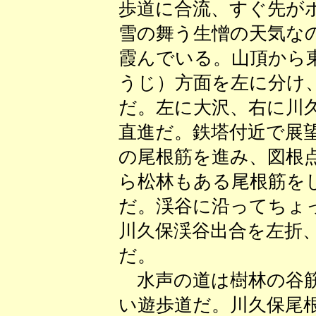
歩道に合流、すぐ先が
雪の舞う生憎の天気な
霞んでいる。山頂から
うじ）方面を左に分け
だ。左に大沢、右に川
直進だ。鉄塔付近で展
の尾根筋を進み、図根
ら松林もある尾根筋を
だ。渓谷に沿ってちょ
川久保渓谷出合を左折
だ。
水声の道は樹林の谷筋
い遊歩道だ。川久保尾