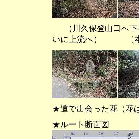
（川久保登山口へ
いに上流へ） （本
★道で出会った花（花
★ルート断面図