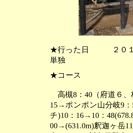
★行った日 ２０１
単独
★コース
高槻8：40（府道６、
15→ポンポン山分岐9：5
チ)10：16→10：48(67
00→(631.0m)釈迦ヶ岳