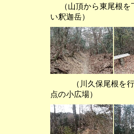
（山頂から東尾根
い釈迦岳） （
（川久保尾根
点の小広場） 