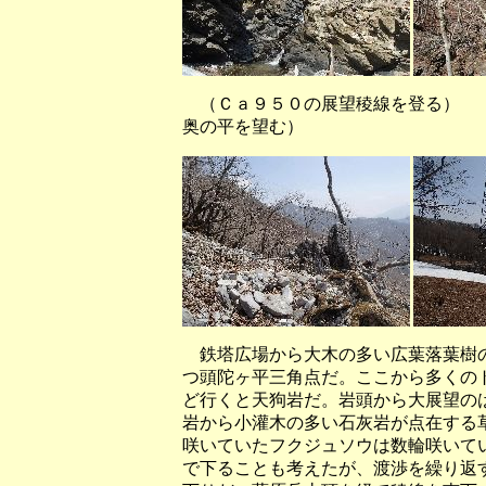
（Ｃａ９５０の展望稜線を登
奥の平を望む）
鉄塔広場から大木の多い広葉落葉樹の
つ頭陀ヶ平三角点だ。ここから多くの
ど行くと天狗岩だ。岩頭から大展望の
岩から小灌木の多い石灰岩が点在する
咲いていたフクジュソウは数輪咲いて
で下ることも考えたが、渡渉を繰り返