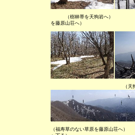
（樹林帯を天狗岩へ） 
を藤原山荘へ）
（天狗岩から春霞で御
（福寿草のない草原を藤原山