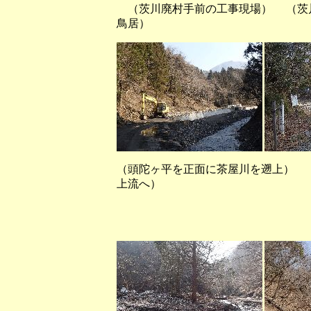
（茨川廃村手前の工事現場） （茨
鳥居）
（頭陀ヶ平を正面に茶屋川を遡上
上流へ）