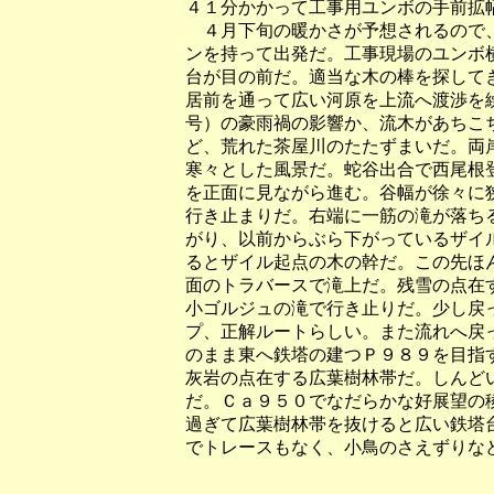
４１分かかって工事用ユンボの手前拡
４月下旬の暖かさが予想されるので、
ンを持って出発だ。工事現場のユンボ
台が目の前だ。適当な木の棒を探して
居前を通って広い河原を上流へ渡渉を
号）の豪雨禍の影響か、流木があちこ
ど、荒れた茶屋川のたたずまいだ。両
寒々とした風景だ。蛇谷出合で西尾根
を正面に見ながら進む。谷幅が徐々に
行き止まりだ。右端に一筋の滝が落ちる
がり、以前からぶら下がっているザイ
るとザイル起点の木の幹だ。この先ほ
面のトラバースで滝上だ。残雪の点在
小ゴルジュの滝で行き止りだ。少し戻
プ、正解ルートらしい。また流れへ戻
のまま東へ鉄塔の建つＰ９８９を目指
灰岩の点在する広葉樹林帯だ。しんど
だ。Ｃａ９５０でなだらかな好展望の
過ぎて広葉樹林帯を抜けると広い鉄塔
でトレースもなく、小鳥のさえずりな