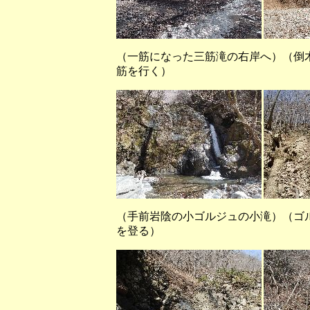
（一筋になった三筋滝の右岸へ）（倒
筋を行く）
（手前岩陰の小ゴルジュの小滝）（ゴ
を登る）