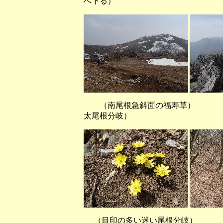
へ下る）
（南尾根急斜面の福寿
太尾根分岐）
（目印の多い迷い尾根分岐）