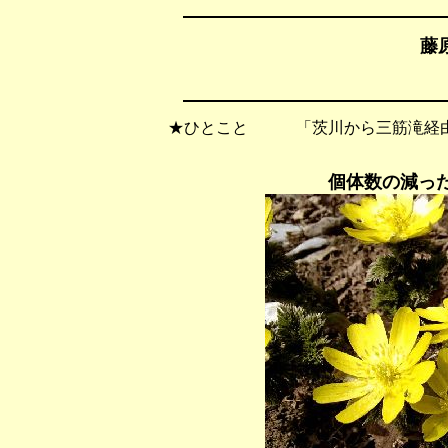
藤原
★ひとこと 「茨川から三筋滝経由
個体数の減っ