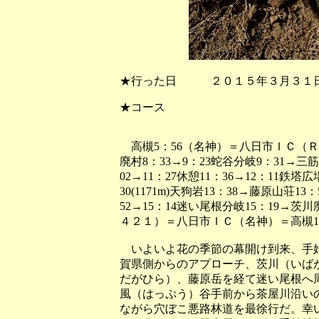
★行った日 ２０１５年３月３１日
★コース
高槻5：56（名神）＝八日市ＩＣ（Ｒ４
廃村8：33→9：23蛇谷分岐9：31→三筋
02→11：27休憩11：36→12：11鉄塔広場
30(1171m)天狗岩13：38→藤原山荘13
52→15：14迷い尾根分岐15：19→茨川
４２１）＝八日市ＩＣ（名神）＝高槻18
いよいよ花の季節の幕開け到来、手始
賀県側からのアプローチ、茨川（いば
だがひら）、藤原岳を経て迷い尾根へ
風（はっぷう）谷手前から茶屋川沿い
ながら穴ぼこ悪路林道を最徐行だ。幸