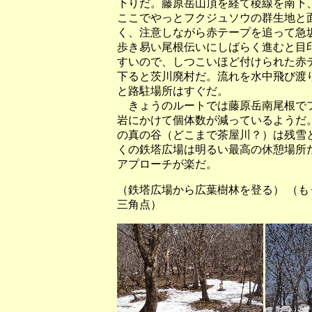
下りだ。藤原岳山頂を経て稜線を南下
ここでやっとフクジュソウの群生地と
く、注意しながら赤テープを追って急
歩き易い尾根伝いにしばらく進むと目
すいので、しつこいほど付けられた赤
下ると茨川廃村だ。流れを水中飛び渡
と路駐場所はすぐだ。
きょうのルートでは藤原岳南尾根でフ
岩にかけて個体数が減っているようだ
の真の谷（どこまで茶屋川？）は残雪
くの鉄塔広場は明るい最高の休憩場所
アプローチが楽だ。
（鉄塔広場から広葉樹林を登る）
三角点）