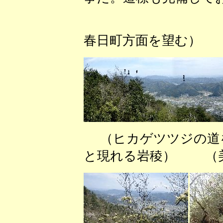
（向山付
春日町方面を望む）
（ヒカゲツツジの道
と現れる岩稜） （美