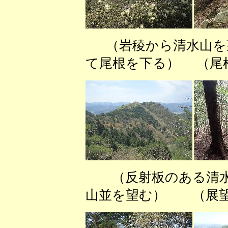
（岩稜から清水山を
て尾根を下る） （尾
（反射板のある清水
山並を望む） （展望