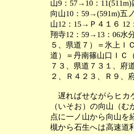
山9：57→10：11(511m)
向山10：59→(591m)五ノ
山12：15→Ｐ４１６ 12：
翔寺12：59→13：06
５、県道７）＝氷上Ｉ
道）＝丹南篠山口ＩＣ
７３、県道７３１、府
２、Ｒ４２３、Ｒ９、府
遅ればせながらヒカゲ
（いそお）の向山（む
点に一ノ山から向山を
槻から石生へは高速道