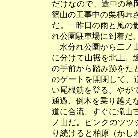
だけなので、途中の亀
篠山の工事中の栗柄峠
だ。一昨日の雨と風の
れ公園駐車場に到着だ
水分れ公園から二ノ山
に分けて山裾を北上、
の手前から踏み跡をた
のゲートを開閉して、
い尾根筋を登る。やが
通過、倒木を乗り越え
道に合流、すぐに滝山
ノ山だ。ピンクのツツ
り続けると柏原（かし