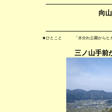
向山
★ひとこと 「水分れ公園からヒカ
三ノ山手前