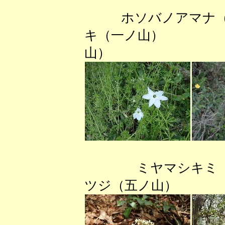
ホソバノアマナ
キ（一ノ山） コ
山）
ミヤマシキミ（
ツジ（五ノ山）