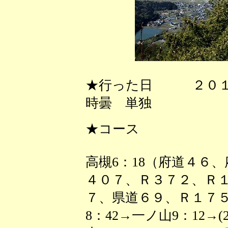
★行った日 ２０１
時曇 単独
★コース
高槻6：18（府道４６
４０７、Ｒ３７２、Ｒ
７、県道６９、Ｒ１７５
8：42→一ノ山9：12→(2