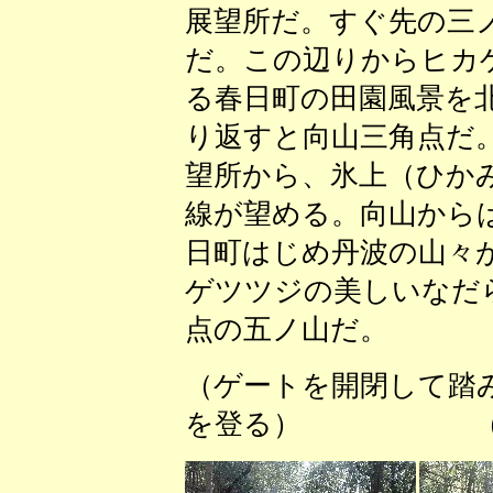
展望所だ。すぐ先の三
だ。この辺りからヒカ
る春日町の田園風景を
り返すと向山三角点だ
望所から、氷上（ひか
線が望める。向山から
日町はじめ丹波の山々
ゲツツジの美しいなだ
点の五ノ山だ。
（ゲートを開閉して踏
を登る） （何の