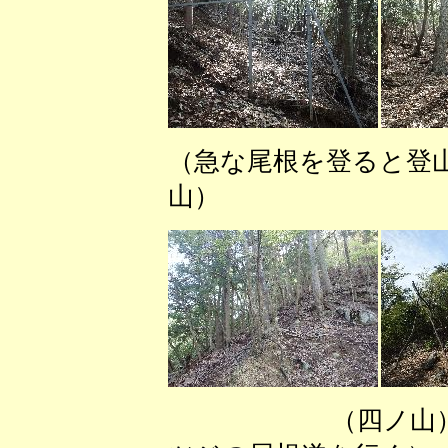
（急な尾根を登る
山） 
（四ノ山）