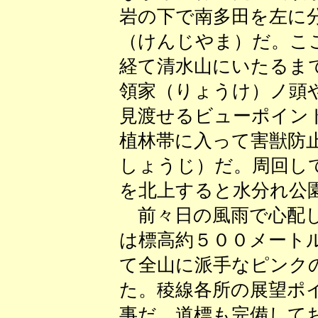
岩の下で南多田を左に
（けんじやま）だ。こ
経て清水山にいたるま
領家（りょうけ）ノ頭
見渡せるビューポイン
植林帯に入って害獣防
しょうじ）だ。周回し
を北上すると水分れ公
前々日の風雨で心配し
は標高約５００メート
て全山に派手なピンク
た。稜線各所の展望ポ
事だ。道標も完備して