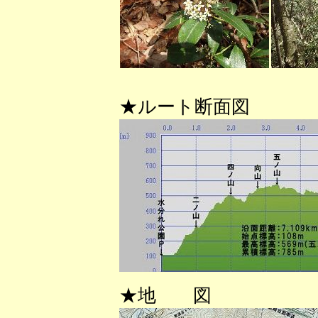
★ルート断面図
★地 図