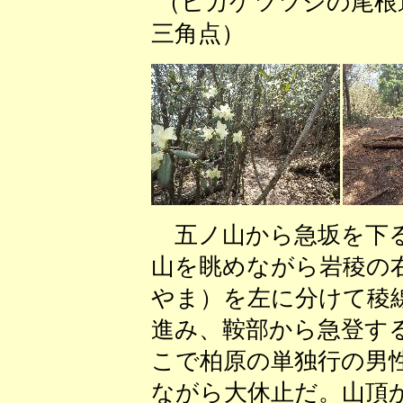
（ヒカゲツツジの
三角点） 
五ノ山から急坂を下る
山を眺めながら岩稜の
やま）を左に分けて稜
進み、鞍部から急登す
こで柏原の単独行の男
ながら大休止だ。山頂