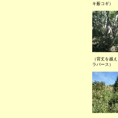
キ薮コギ）
（背丈を越え
ラバース）