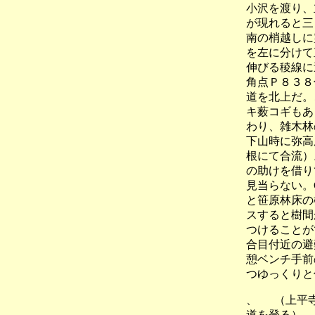
小沢を渡り、
が現れると三
南の梢越しに
を左に分けて
伸びる稜線に
角点Ｐ８３８
道を北上だ。
キ薮コギもあ
わり、雑木林
下山時に弥高
根にて合流）
の助けを借り
見当らない。
と笹原林床の
スすると樹間
つけることが
合目付近の避
憩ベンチ手前
つゆっくりと
、 （上
道を登る）