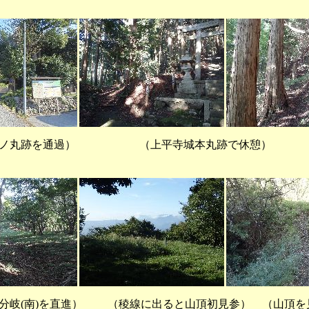
跡を通過） （上平寺城本丸跡で休憩） 
岐(南)を直進） （稜線に出ると山頂初見参） （山頂を