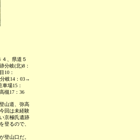
４４、県道５
跡分岐(北)8：
目10：
道分岐14：03→
駐車場15：
槻17：36
登山道、弥高
今回は未経験
い京極氏遺跡
を登るので、
が登山口だ。