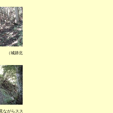
（城跡北
見ながらスス