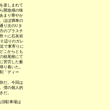
を楽しまれて
ら開放感の味
あまり華やか
、ほぼ満車の
通り次のUタ
方のプラスチ
所々に石灰岩
００辺りのガレ
付近で東寄りに
どこからとも
の枝尾根にて
に苦労した薮
帰り着いた。
剤「ディー
快だ。今回は
。僕の個人的
きだ。
頂駐車場は