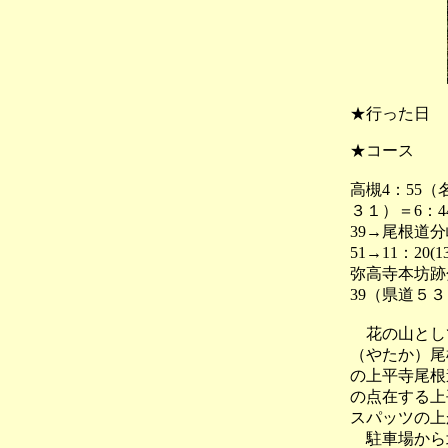
★行った日
★コース
高槻4：55
３１）＝6：4
39→尾根道分
51→11：20
弥高寺本坊跡分
39（県道５
花の山として
（やたか）尾
の上平寺尾根
の点在する上
スパッツの上
駐車場から北