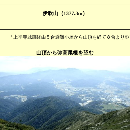
伊吹山（1377.3m）
 「上平寺城跡経由５合避難小屋から山頂を経て８合より弥
山頂から弥高尾根を望む