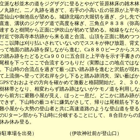
立派な杉並木の道をジグザグに登るとやがて笹原林床の雑木林
ノ丸跡だ。二ノ丸跡を過ぎて、右手の小高い丘の笹原が上平寺
霊仙山や御池岳が望める。城跡北端の大堀切を過ぎ、少し先で
直進、溝状のジグザグ道で高度を稼ぎ、三角点Ｐ８３８（弥高
達すると樹間から正面に伊吹山が初めて望める。稜線をなだら
付近で弥高寺本坊跡から来る道と合流、山頂を正面に眺めつつ
ここ以降は刈り払いされていないのでススキが伸び放題、背丈
って地面の踏み跡を探しながら進む。Ca８８０ピークからス
の踏み跡をたどるとCa９００に五合目と上平寺を示す手書き
尾根を下ってここで合流するつもりだ（実際はこの地点ではな
。下山時の合流点を過ぎて薮っぽい踏み跡を進むと沢筋が現れ
て上流側へ登って沢右岸を少し下ると踏み跡消失、深い薮ばか
GPSでおおよその方向を確かめて激薮と格闘開始だ。２、３０
樹林帯となり、相変わらず踏み跡はないがケモノ道を利用しな
から前方に避難小屋が見え、ほっと一息だ。どこかに踏み跡が
できず、下山時の薮コギに嫌気がさして、帰りは尾根筋を下る
難小屋から大勢の登山者と共に高速道路のような登山道を登る
のUターン部から下山時に分岐することにして、８合目からの
休み休み登る。
平寺駐車場を出発） （伊吹神社前が登山口） 