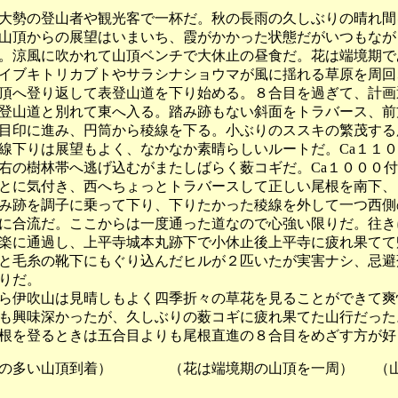
勢の登山者や観光客で一杯だ。秋の長雨の久しぶりの晴れ間
山頂からの展望はいまいち、霞がかかった状態だがいつもなが
。涼風に吹かれて山頂ベンチで大休止の昼食だ。花は端境期で
イブキトリカブトやサラシナショウマが風に揺れる草原を周回
頂へ登り返して表登山道を下り始める。８合目を過ぎて、計画
登山道と別れて東へ入る。踏み跡もない斜面をトラバース、前
目印に進み、円筒から稜線を下る。小ぶりのススキの繁茂する
線下りは展望もよく、なかなか素晴らしいルートだ。Ca１１
右の樹林帯へ逃げ込むがまたしばらく薮コギだ。Ca１０００
とに気付き、西へちょっとトラバースして正しい尾根を南下、
み跡を調子に乗って下り、下りたかった稜線を外して一つ西側
に合流だ。ここからは一度通った道なので心強い限りだ。往き
楽に通過し、上平寺城本丸跡下で小休止後上平寺に疲れ果てて
と毛糸の靴下にもぐり込んだヒルが２匹いたが実害ナシ、忌避
りだ。
伊吹山は見晴しもよく四季折々の草花を見ることができて爽
も興味深かったが、久しぶりの薮コギに疲れ果てた山行だった
根を登るときは五合目よりも尾根直進の８合目をめざす方が好
い山頂到着） （花は端境期の山頂を一周） （山