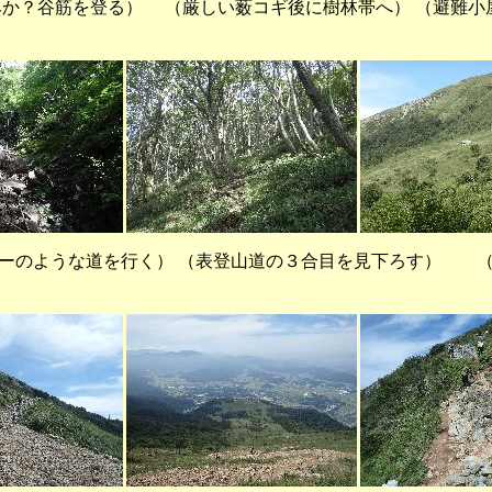
か？谷筋を登る） （厳しい薮コギ後に樹林帯へ） （避難小
ーのような道を行く） （表登山道の３合目を見下ろす） （