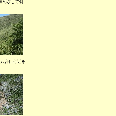
屋めざして斜
八合目付近を