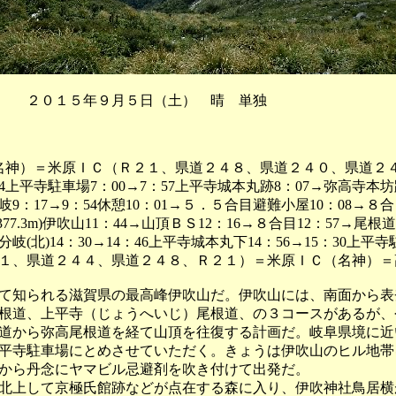
 ２０１５年９月５日（土） 晴 単独
（名神）＝米原ＩＣ（Ｒ２１、県道２４８、県道２４０、県道２
4上平寺駐車場7：00→7：57上平寺城本丸跡8：07→弥高寺本坊
岐9：17→9：54休憩10：01→５．５合目避難小屋10：08→８合
(1377.3m)伊吹山11：44→山頂ＢＳ12：16→８合目12：57→尾根
岐(北)14：30→14：46上平寺城本丸下14：56→15：30上平寺
３１、県道２４４、県道２４８、Ｒ２１）＝米原ＩＣ（名神）＝高
知られる滋賀県の最高峰伊吹山だ。伊吹山には、南面から表
根道、上平寺（じょうへいじ）尾根道、の３コースがあるが、
道から弥高尾根道を経て山頂を往復する計画だ。岐阜県境に近
平寺駐車場にとめさせていただく。きょうは伊吹山のヒル地帯
から丹念にヤマビル忌避剤を吹き付けて出発だ。
上して京極氏館跡などが点在する森に入り、伊吹神社鳥居横