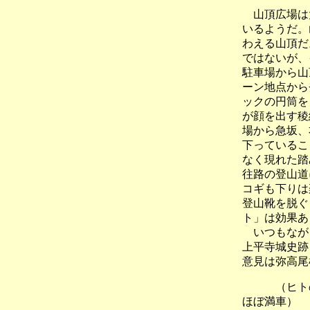
山頂広場は大
いるようだ。
わえる山頂だ
ではないが、
駐車場から山
ーン地点から
ックの円筒を
が顔を出す稜
場から急坂、
下っているこ
なく現れた踏
往路の登山道
コギも下りは
登山靴を脱ぐ
ト」は効果あ
いつもながら
上平寺城史跡
意見は弥高尾
（ヒトの多
ほぼ満車）