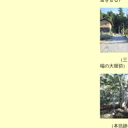
（三ノ丸
端の大堀切）
（本坊跡分