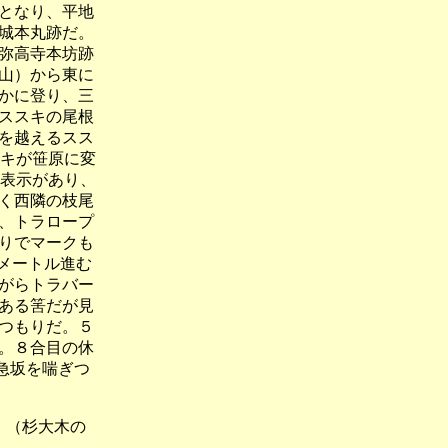
となり、平地
城本丸跡だ。
弥高寺本坊跡
山）から東に
かに登り、三
ススキの尾根
を越えるスス
スキが笹原に変
の表示があり、
く西隣の枝尾
、トラロープ
りでマークも
メートル進む
がらトラバー
ある筈だが見
つもりだ。５
。８合目の休
急坂を喘ぎつ
（杉大木の