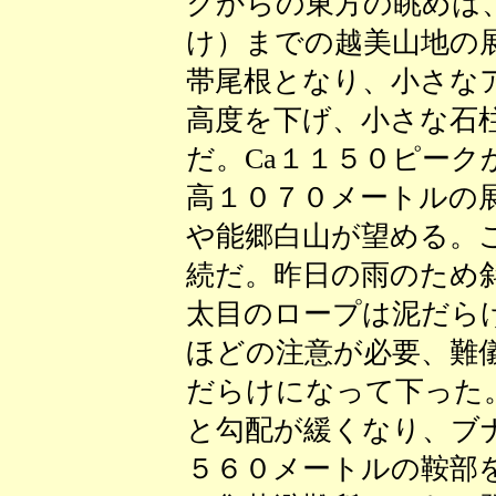
クからの東方の眺めは
け）までの越美山地の
帯尾根となり、小さな
高度を下げ、小さな石
だ。Ca１１５０ピー
高１０７０メートルの
や能郷白山が望める。
続だ。昨日の雨のため
太目のロープは泥だら
ほどの注意が必要、難
だらけになって下った
と勾配が緩くなり、ブ
５６０メートルの鞍部