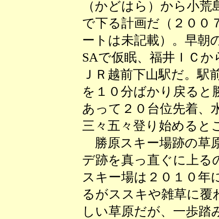
（かどはら）から小荒
で下る計画だ（２００
ートは未記載）。早朝
SAで仮眠、福井ＩＣ
ＪＲ越前下山駅だ。駅
を１０分ばかり戻ると
あって２０台位先着、
三々五々登り始めると
勝原スキー場跡の草原
デ跡を真っ直ぐに上る
スキー場は２０１０年
るがススキや雑草に覆
しい草原だが、一歩踏