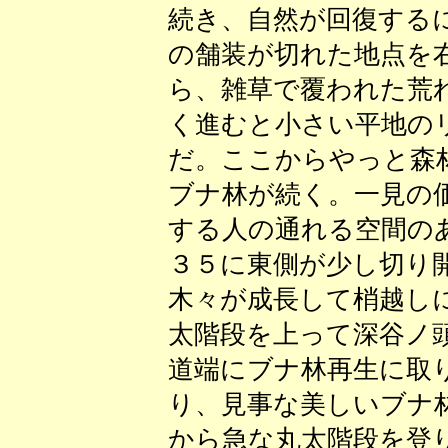
続き、自然が回復する
の舗装が切れた地点を
ら、雑草で覆われた荒
く進むと小さい平地の
だ。ここからやっと森
ブナ林が続く。一見の
する人の通れる空間の
３５に東側が少し切り
木々が成長して梢越し
太階段を上って深谷ノ
道端にブナ林再生に取
り、見事な美しいブナ
から急な丸太階段を登