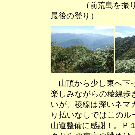
（前荒島を振り
最後の登り） （
山頂から少し東へ下っ
楽しみながらの稜線歩
いが、稜線は深いネマ
り払いなしではこのル
山道整備に感謝！。Ｐ１