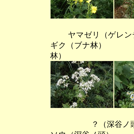
ヤマゼリ（ゲレ
ギク（ブナ林） 
林）
？（深谷ノ