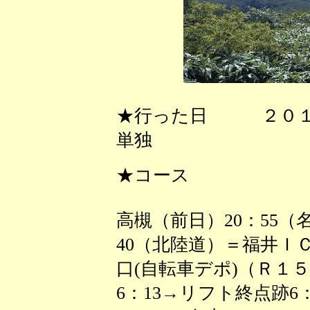
★行った日 ２０１
単独
★コース
高槻（前日）20：55（
40（北陸道）＝福井Ｉ
口(自転車デポ)（Ｒ１５
6：13→リフト終点跡6：