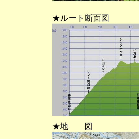
★ルート断面図
★地 図