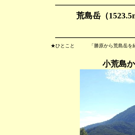
荒島岳（1523.
★ひとこと 「勝原から荒島岳を経
小荒島