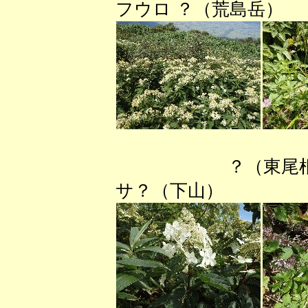
フウロ ？（荒島岳）
？（東尾
サ？（下山） 