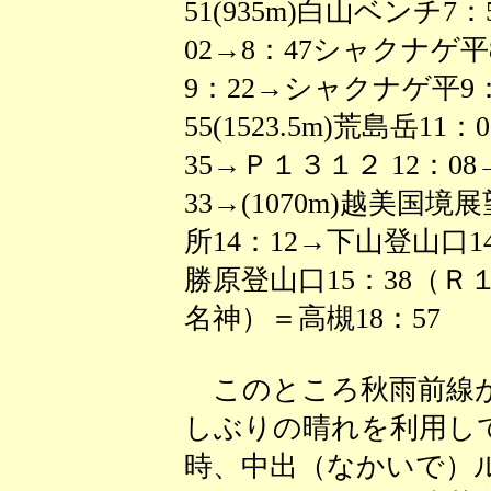
51(935m)白山ベンチ7：
02→8：47シャクナゲ平8
9：22→シャクナゲ平9：
55(1523.5m)荒島岳11
35→Ｐ１３１２ 12：08
33→(1070m)越美国境展
所14：12→下山登山口14：
勝原登山口15：38（
名神）＝高槻18：57
このところ秋雨前線が
しぶりの晴れを利用し
時、中出（なかいで）