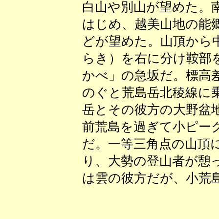
白山や別山が望めた。
はじめ、越美山地の能
どが望めた。山頂から
らき）を右に分け鞍部
かべ」の急坂だ。標高
のぐと荒島岳北稜線に
岳とその彼方の大野盆
前荒島を過ぎて小ピー
だ。一等三角点の山頂
り、大勢の登山者が憩
は雲の彼方だが、小荒
（小荒