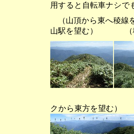
用すると自転車ナシで
（山頂から東へ稜線
山駅を望む） （稜
（稜線
クから東方を望む）