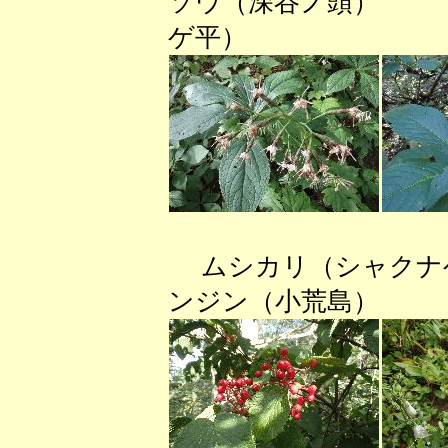
ソウ（深谷ノ頭） 
ゲ平）
ムシカリ（シャク
ンジン（小荒島） 