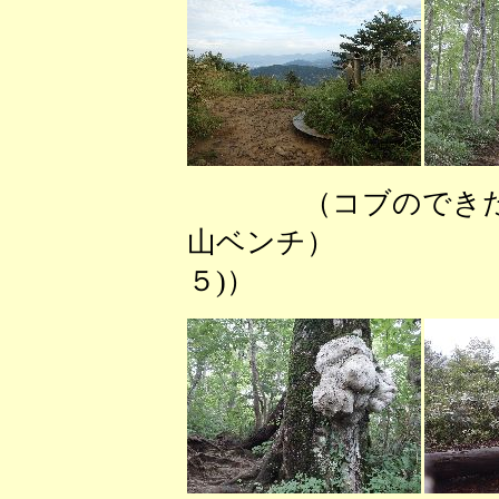
（コブので
山ベンチ） （
５)）