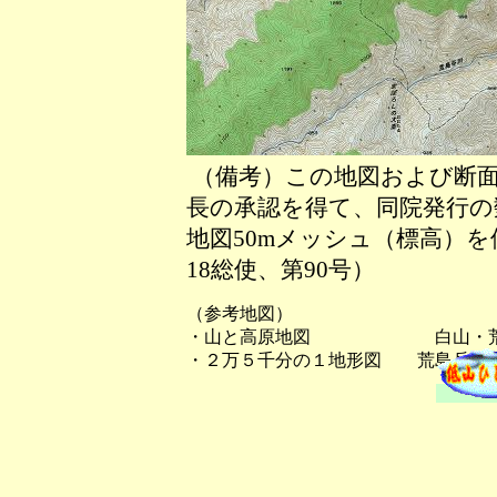
（備考）この地図および断面
長の承認を得て、同院発行の数
地図50mメッシュ（標高）
18総使、第90号）
（参考地図）
・山と高原地図 白山・荒
・２万５千分の１地形図 荒島岳、