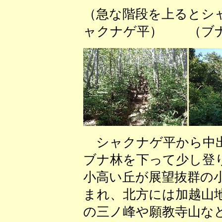
（急な階段を上るとシ
ャクナゲ平） （ブナ
シャクナゲ平から中出
ブナ林を下って少し登
小高い丘が展望抜群の
まれ、北方には加越山
の三ノ峰や願教寺山な