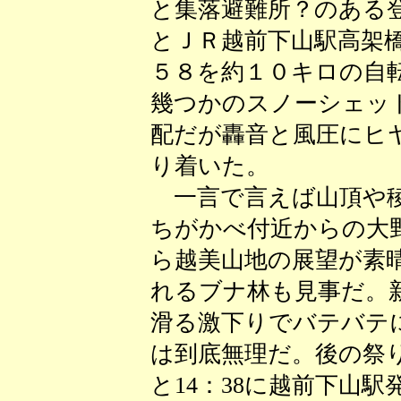
と集落避難所？のある
とＪＲ越前下山駅高架
５８を約１０キロの自
幾つかのスノーシェッ
配だが轟音と風圧にヒ
り着いた。
一言で言えば山頂や稜
ちがかべ付近からの大
ら越美山地の展望が素
れるブナ林も見事だ。
滑る激下りでバテバテ
は到底無理だ。後の祭り
と14：38に越前下山