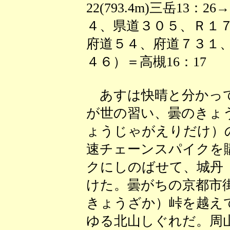
22(793.4m)三岳13：
４、県道３０５、Ｒ１
府道５４、府道７３１
４６）＝高槻16：17
あすは快晴と分かって
が世の習い、曇のきょ
ょうじゃがえりだけ）
速チェーンスパイクを
クにしのばせて、城丹
けた。曇がちの京都市
きょうざか）峠を越え
ゆる北山しぐれだ。周