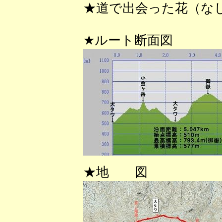
★道で出会った花（な
★ルート断面図
★地 図