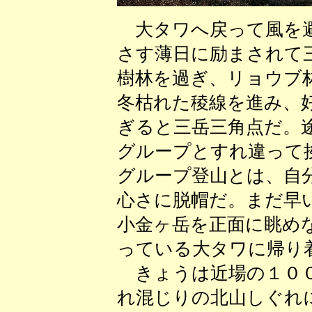
大タワへ戻って風を避
さす薄日に励まされて
樹林を過ぎ、リョウブ
冬枯れた稜線を進み、
ぎると三岳三角点だ。
グループとすれ違って
グループ登山とは、自
心さに脱帽だ。まだ早
小金ヶ岳を正面に眺め
っている大タワに帰り
きょうは近場の１００
れ混じりの北山しぐれ