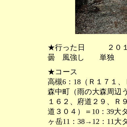
★行った日 ２０１
曇 風強し 単独
★コース
高槻6：18（Ｒ１７１、
森中町（雨の大森周辺う
１６２、府道２９、Ｒ
道３０４）＝10：39大タワ
ヶ岳11：38→12：11大タ