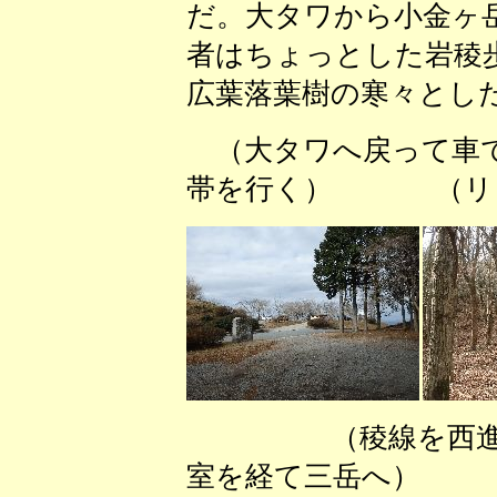
だ。大タワから小金ヶ
者はちょっとした岩稜
広葉落葉樹の寒々とし
（大タワへ戻って
帯を行く） （リョ
（稜線を西進
室を経て三岳へ）