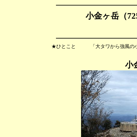
小金ヶ岳（725
★ひとこと 「大タワから強風の小
小