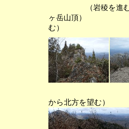
（岩稜を
ヶ岳山頂） （
む）
（小
から北方を望む）