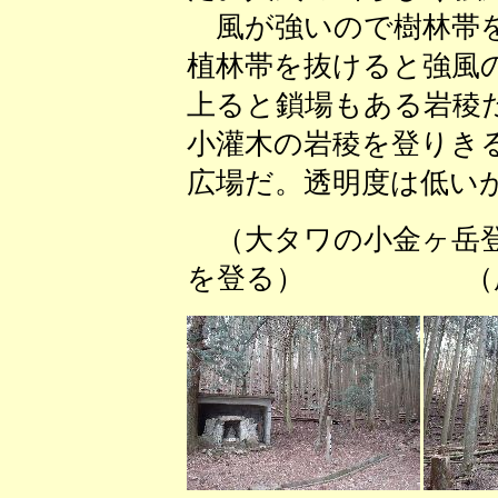
風が強いので樹林帯を
植林帯を抜けると強風
上ると鎖場もある岩稜
小灌木の岩稜を登りき
広場だ。透明度は低い
（大タワの小金ヶ
を登る） （尾根