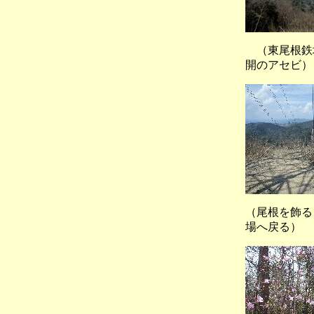
（東尾根
開のアセビ）
（尾根を飾
場へ戻る）