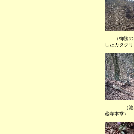
（御陵の
したカタクリ
（池ノ谷
蔵寺本堂）