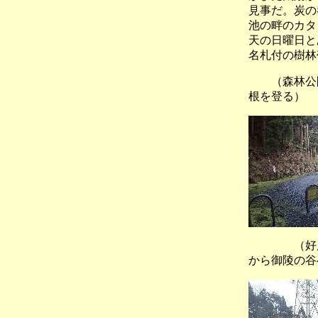
見事だ。炭の
池の畔のカタ
天の日曜日と
名札付の樹林
（森林公
根を登る）
（好展望
から御陵の谷