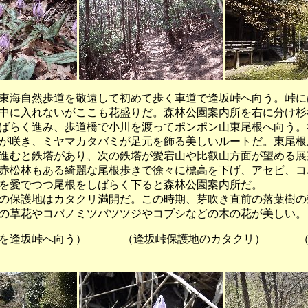
海自然歩道を敬遠して初めて歩く車道で逢坂峠へ向う。峠に
中に入れないがここも花盛りだ。森林公園案内所を右に分け杉
ばらく進み、歩道橋で小川を渡ってポンポン山東尾根へ向う。
が咲き、ミヤマカタバミが足元を飾る美しいルートだ。東尾根
進むと鉄塔があり、次の鉄塔が愛宕山や比叡山方面が望める展
赤松林もある綺麗な尾根歩きで徐々に標高を下げ、アセビ、コ
を愛でつつ尾根をしばらく下ると森林公園案内所だ。
保護地はカタクリ満開だ。この時期、芽吹き直前の落葉樹の
の草花やコバノミツバツツジやコブシなどの木の花が美しい。
坂峠へ向う） （逢坂峠保護地のカタクリ） （自