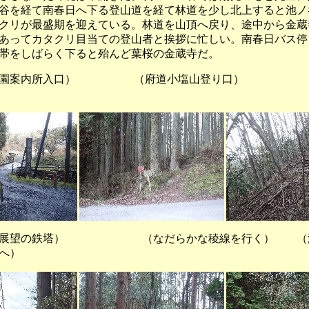
谷を経て南春日へ下る登山道を経て林道を少し北上すると池ノ
クリが最盛期を迎えている。林道を山頂へ戻り、途中から金蔵
あってカタクリ目当ての登山者と挨拶に忙しい。南春日バス停
帯をしばらく下ると殆んど葉桜の金蔵寺だ。
園案内所入口） （府道小塩山登り口） （
の鉄塔） （なだらかな稜線を行く） （淳
へ）