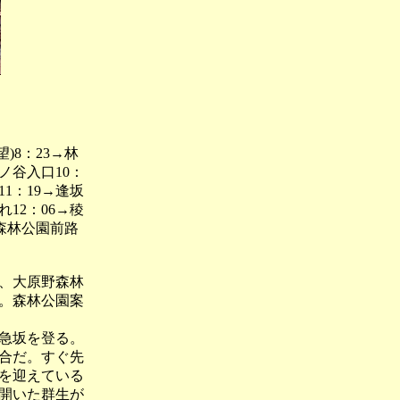
)8：23→林
ノ谷入口10：
11：19→逢坂
れ12：06→稜
45森林公園前路
、大原野森林
。森林公園案
急坂を登る。
合だ。すぐ先
を迎えている
開いた群生が