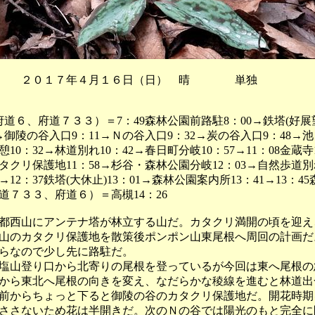
 ２０１７年４月１６日（日） 晴 単独
府道６、府道７３３）＝7：49森林公園前路駐8：00→鉄塔(好展望
→御陵の谷入口9：11→Ｎの谷入口9：32→炭の谷入口9：48→池
休憩10：32→林道別れ10：42→春日町分岐10：57→11：08金蔵寺
カタクリ保護地11：58→杉谷・森林公園分岐12：03→自然歩道別
1→12：37鉄塔(大休止)13：01→森林公園案内所13：41→13：
府道７３３、府道６）＝高槻14：26
西山にアンテナ塔が林立する山だ。カタクリ満開の頃を迎え
山のカタクリ保護地を散策後ポンポン山東尾根へ周回の計画だ
らなので少し先に路駐だ。
山登り口から北寄りの尾根を登っているが今回は東へ尾根の
から東北へ尾根の向きを変え、なだらかな稜線を進むと林道出
前からちょっと下ると御陵の谷のカタクリ保護地だ。開花時期
ささないため花は半開きだ。次のＮの谷では陽光のもと完全に