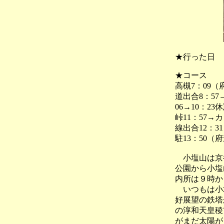
★行った日
★コース
高槻7：09（
道出合8：57
06→10：23
峠11：57→
線出合12：3
駐13：50（
小塩山は京都
公園から小塩
内所は９時か
いつもは小塩
好展望の鉄塔
の淳和天皇稜
がまだ太陽が