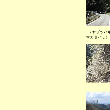
（ヤブツバキ
マカタバミ）
（東