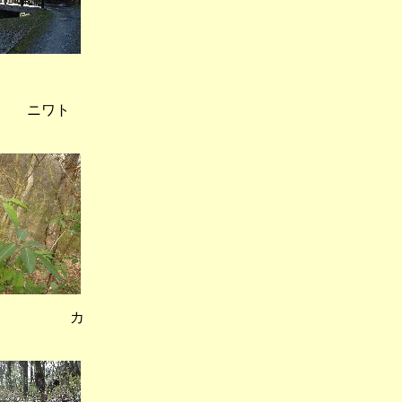
 ニワト
谷） カ