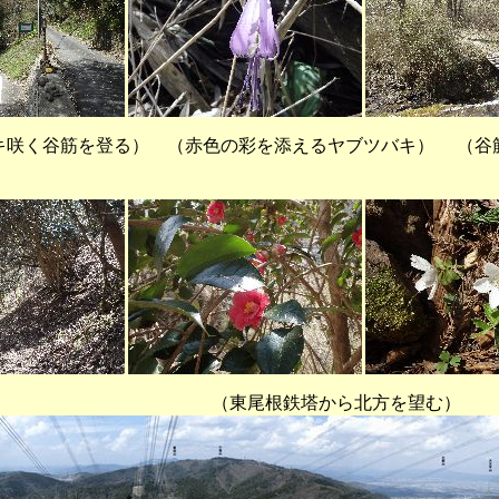
咲く谷筋を登る） （赤色の彩を添えるヤブツバキ） （谷
尾根鉄塔から北方を望む）