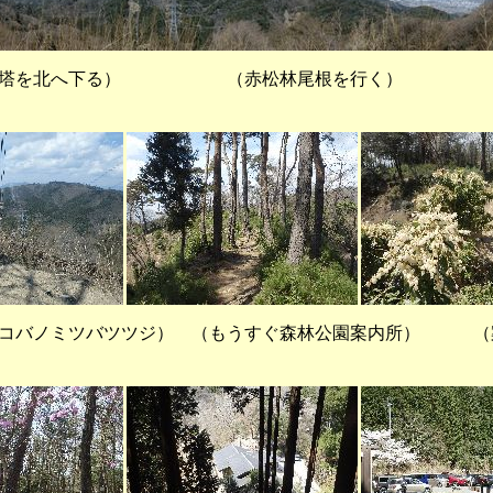
鉄塔を北へ下る） （赤松林尾根を行く） 
るコバノミツバツツジ） （もうすぐ森林公園案内所） （