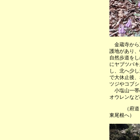
金蔵寺から東
護地があり、
自然歩道をし
にヤブツバキ
し、北へ少し
で大休止後、
ツジやコブシ
小塩山一帯の
オウレンなど
（府道を逢
東尾根へ）