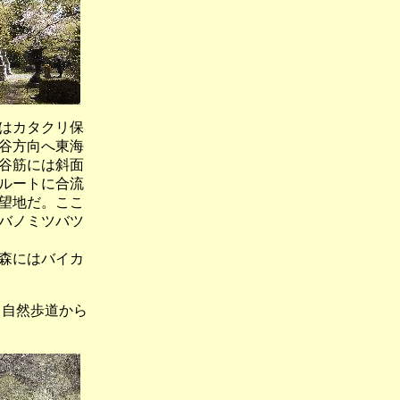
はカタクリ保
谷方向へ東海
谷筋には斜面
ルートに合流
望地だ。ここ
バノミツバツ
森にはバイカ
然歩道から