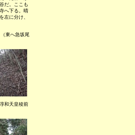
谷だ。ここも
寺へ下る。晴
を左に分け、
東へ急坂尾
和天皇稜前