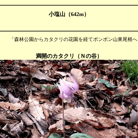
小塩山（642m）
 「森林公園からカタクリの花園を経てポンポン山東尾根へ
満開のカタクリ（Ｎの谷）