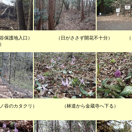
谷保護地入口） （日がささず開花不十分） （Ｎ
）
のカタクリ） （林道から金蔵寺へ下る