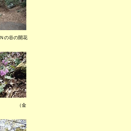
の谷の開花
） （金