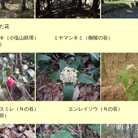
った花
キ（小塩山鉄塔） ミヤマシキミ（御陵の谷）
）
スミレ（Ｎの谷） エンレイソウ（Ｎの
谷）