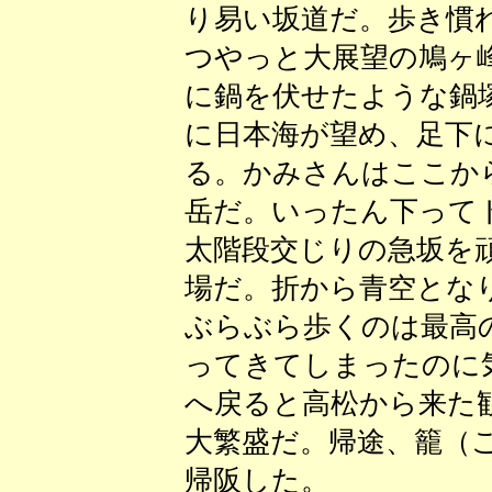
り易い坂道だ。歩き慣
つやっと大展望の鳩ヶ
に鍋を伏せたような鍋
に日本海が望め、足下
る。かみさんはここか
岳だ。いったん下って
太階段交じりの急坂を
場だ。折から青空とな
ぶらぶら歩くのは最高
ってきてしまったのに
へ戻ると高松から来た
大繁盛だ。帰途、籠（
帰阪した。