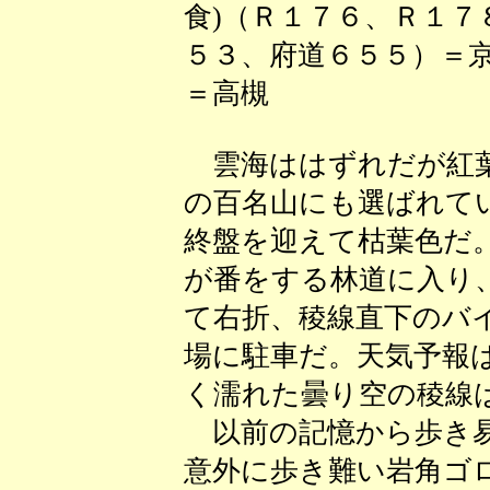
食)（Ｒ１７６、Ｒ１７
５３、府道６５５）＝
＝高槻
雲海ははずれだが紅葉
の百名山にも選ばれて
終盤を迎えて枯葉色だ
が番をする林道に入り
て右折、稜線直下のバ
場に駐車だ。天気予報
く濡れた曇り空の稜線
以前の記憶から歩き易
意外に歩き難い岩角ゴ