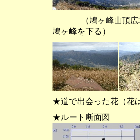
（鳩ヶ峰山頂広
鳩ヶ峰を下る） 
★道で出会った花（花
★ルート断面図