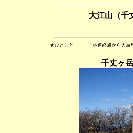
大江山（千丈
★ひとこと 「林道終点から大展望
千丈ヶ