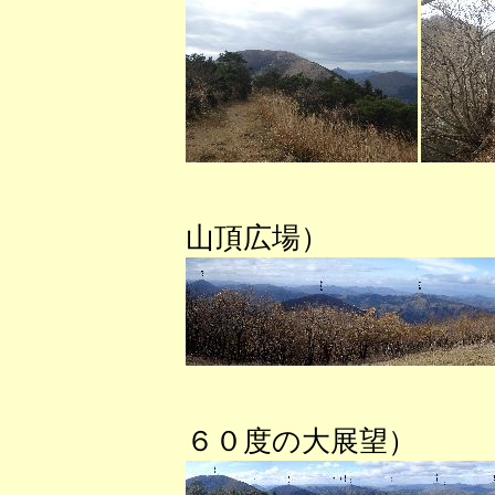
（千
山頂広場）
（鳩
６０度の大展望）