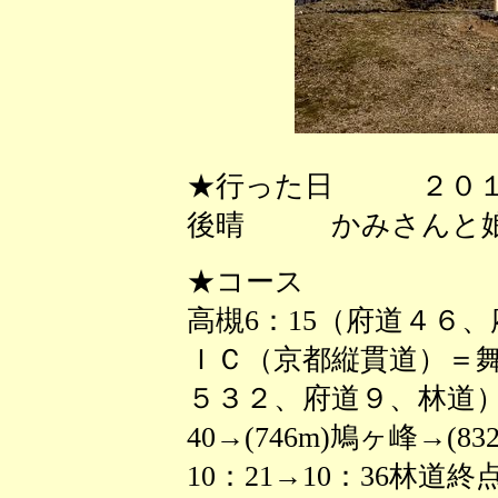
★行った日 ２０１
後晴 かみさんと娘
★コース
高槻6：15（府道４６
ＩＣ（京都縦貫道）＝
５３２、府道９、林道）＝
40→(746m)鳩ヶ峰→(8
10：21→10：36林道