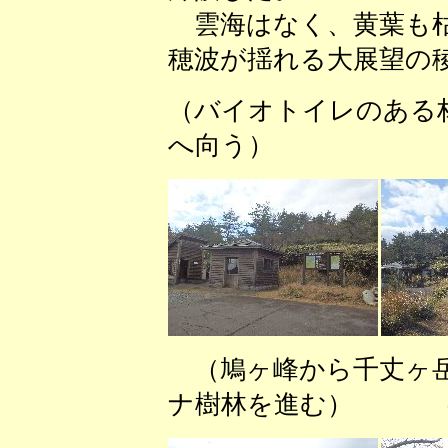
雲海はなく、黄葉も枯
穂波が揺れる大展望の
（バイオトイレのあ
へ向う） （
（鳩ヶ峰から千丈ヶ岳
ナ樹林を進む） （