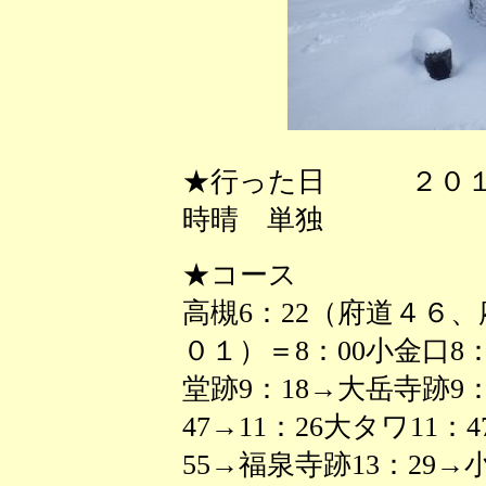
★行った日 ２０１
時晴 単独
★コース
高槻6：22（府道４６
０１）＝8：00小金口8
堂跡9：18→大岳寺跡9：45
47→11：26大タワ11：4
55→福泉寺跡13：29→