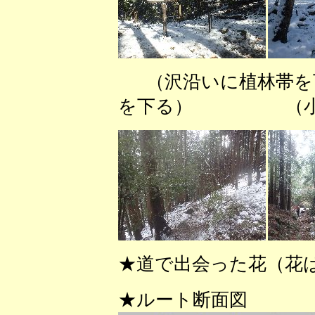
（沢沿いに植林帯
を下る） （小金
★道で出会った花（花
★ルート断面図