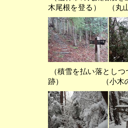
木尾根を登る） （丸
（積雪を払い落と
跡） （小木の垂