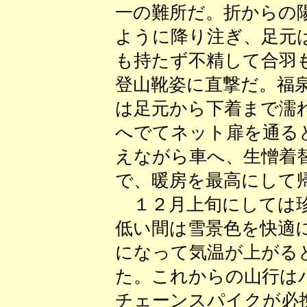
一の難所だ。折からの
ように降り注ぎ、足元
も持たず不精して合羽
登山靴姿に直撃だ。福
は足元から下着まで濡
へでてネット扉を通る
えながら車へ、生憎着
で、暖房を最高にして
１２月上旬にしては珍
低い間は雪景色を快適
になって気温が上がる
た。これからの山行は
チェーンスパイクが必