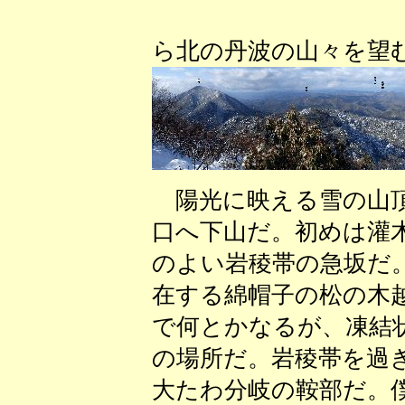
（小金
ら北の丹波の山々を望
陽光に映える雪の山頂
口へ下山だ。初めは灌
のよい岩稜帯の急坂だ
在する綿帽子の松の木
で何とかなるが、凍結
の場所だ。岩稜帯を過
大たわ分岐の鞍部だ。