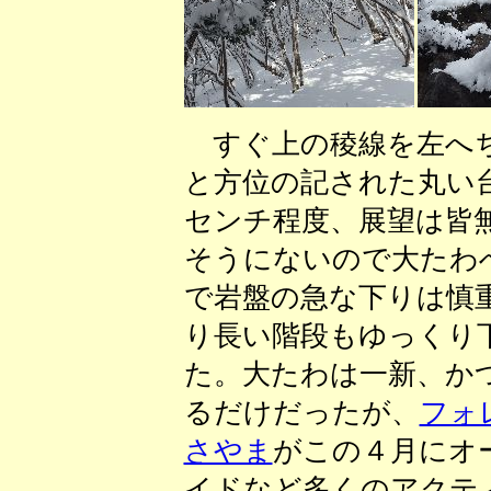
すぐ上の稜線を左へち
と方位の記された丸い
センチ程度、展望は皆
そうにないので大たわ
で岩盤の急な下りは慎
り長い階段もゆっくり
た。大たわは一新、か
るだけだったが、
フォ
さやま
がこの４月にオ
イドなど多くのアクテ