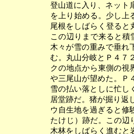
登山道に入り、ネット
を上り始める。少し上
尾根をしばらく登ると
この辺りまで来ると積
木々が雪の重みで垂れ
む。丸山分岐とＰ４７
クの地点から東側の視
や三尾山が望めた。Ｐ
雪の払い落としに忙し
居堂跡だ。猪が掘り返
ウ自生地を過ぎると修
たけじ）跡だ。この辺
木林をしばらく進むと