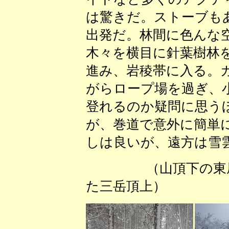
は驚きだ。ストーブも
出発だ。林間に色んな
木々を横目に針葉樹林
進み、岩稜帯に入る。
がらロープ場を過ぎ、
登れるのか疑問に思う
が、巻道で意外に簡単
しは良いが、遠方は雪
（山頂下の
た三岳頂上）