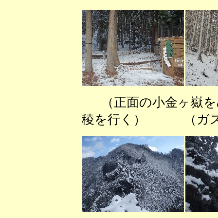
（正面の小金ヶ嶽を
稜を行く） （ガス