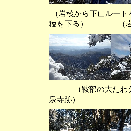
（岩稜から下山ルート
稜を下る） （岩
（鞍部の大
泉寺跡） （沢