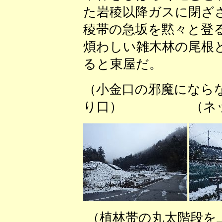
た岩稜以降ガスに閉ざ
稜帯の急坂を黙々と登
煩わしい雑木林の尾根
ると東屋だ。
（小金口の邪魔になら
り口） （ネット
（植林帯の丸太階段を