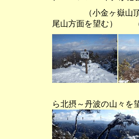
（小金ヶ嶽山頂
尾山方面を望む） （
（山頂近
ら北摂～丹波の山々を