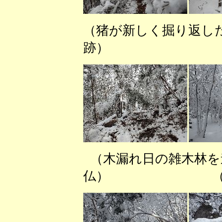
（猪が新しく掘り返
跡） （青空
（木漏れ日の雑木
仏） （岩稜帯