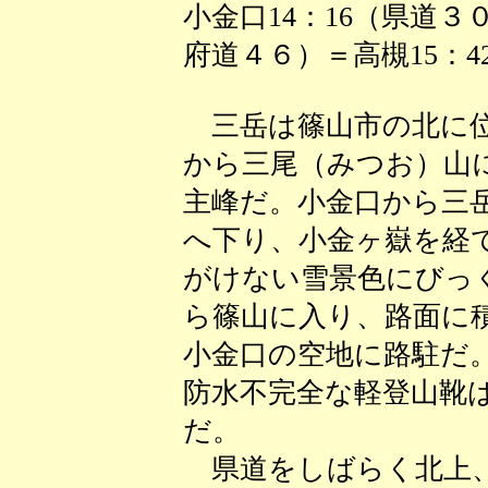
小金口14：16（県道
府道４６）＝高槻15：4
三岳は篠山市の北に位
から三尾（みつお）山
主峰だ。小金口から三
へ下り、小金ヶ嶽を経
がけない雪景色にびっ
ら篠山に入り、路面に
小金口の空地に路駐だ
防水不完全な軽登山靴
だ。
県道をしばらく北上、