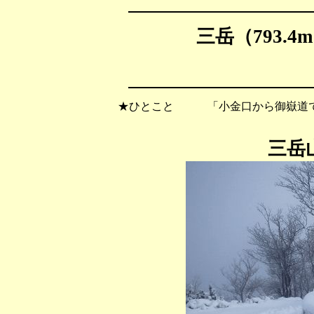
三岳
（793.
★ひとこと 「小金口から御嶽道で
三岳