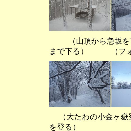
（山頂から急
まで下る） （フォ
（大たわの小金ヶ
を登る） （稜