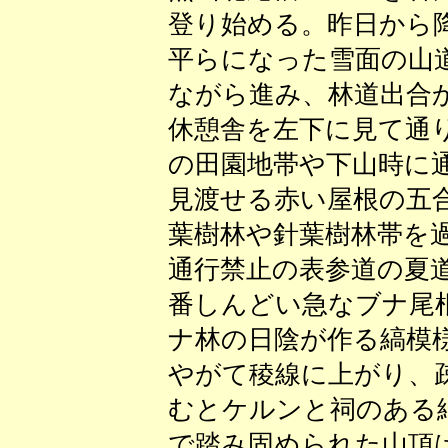
登り始める。昨日から
平らになった雪面の山
ながら進み、林道出合
休憩舎を左下に見て通
の田園地帯や下山時に
見渡せる赤い屋根の五
葉樹林や針葉樹林帯を
通行禁止の表参道の夏
番しんどい急なブナ尾
ナ林の日陰が作る縞模
やがて稜線に上がり、
むとケルンと祠のある
で踏み固められた山頂