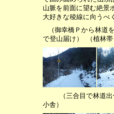
山脈を前面に望む絶景
大好きな稜線に向うべ
（御幸橋Ｐから林道を
で登山届け） （植林
（三合目で林
小舎） （