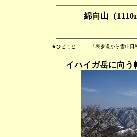
綿向山（1110
★ひとこと 「表参道から雪山日和
イハイガ岳に向う