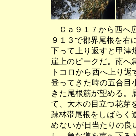
Ｃａ９１７から西へ広
９１３で郡界尾根を右
下って上り返すと甲津
崖上のピークだ。南へ
トコロから西へ上り返す
登ってきた時の五合目
きた尾根筋が望める。展
て、大木の目立つ花芽
疎林帯尾根をしばらく
めないが日当たりの良
し、急な道を南へ下る