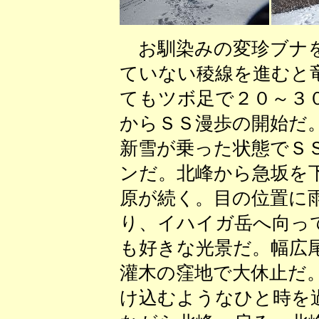
お馴染みの変珍ブナを
ていない稜線を進むと
てもツボ足で２０～３
からＳＳ漫歩の開始だ
新雪が乗った状態でＳ
ンだ。北峰から急坂を
原が続く。目の位置に
り、イハイガ岳へ向っ
も好きな光景だ。幅広
灌木の窪地で大休止だ
け込むようなひと時を