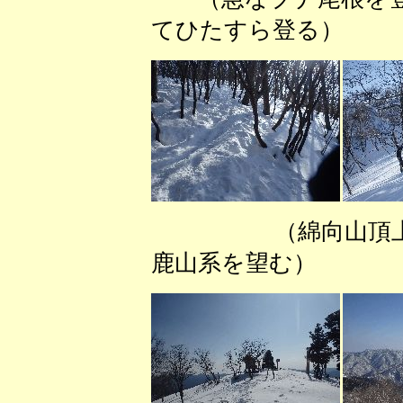
てひたすら登る）
（綿向山頂上
鹿山系を望む） （