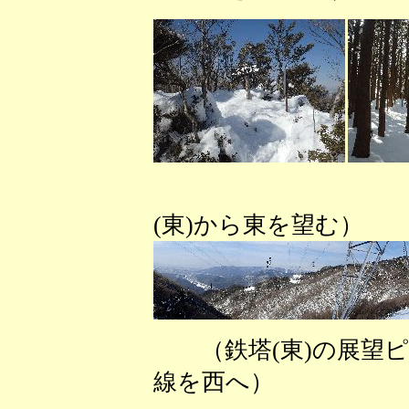
（
(東)から東を望む）
（鉄塔(東)の展望
線を西へ） 