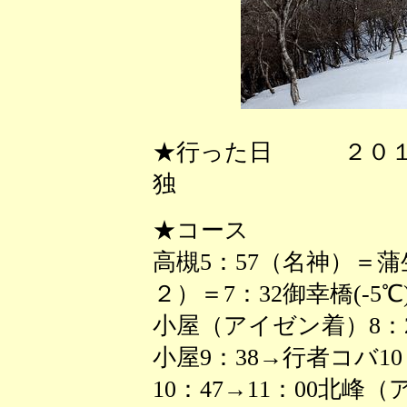
★行った日 ２０１
独
★コース
高槻5：57（名神）＝
２）＝7：32御幸橋(-5℃
小屋（アイゼン着）8：2
小屋9：38→行者コバ10：
10：47→11：00北峰