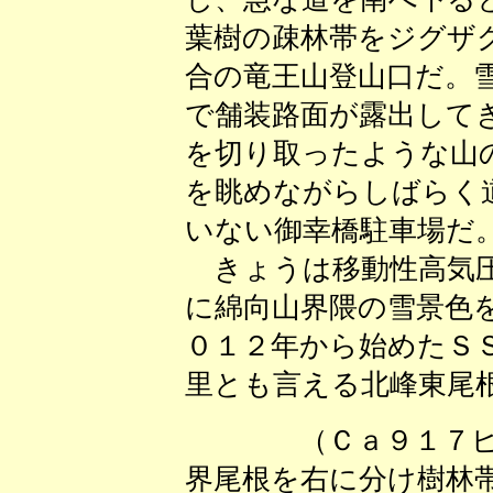
葉樹の疎林帯をジグザ
合の竜王山登山口だ。
で舗装路面が露出して
を切り取ったような山
を眺めながらしばらく
いない御幸橋駐車場だ
きょうは移動性高気圧
に綿向山界隈の雪景色
０１２年から始めたＳ
里とも言える北峰東尾
（Ｃａ９１７ピー
界尾根を右に分け樹林