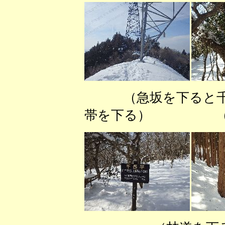
（急坂を下る
帯を下る） （林