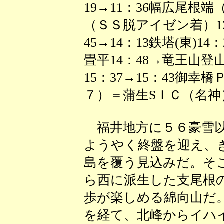
19→11：36幅広尾根端（
（ＳＳ脱アイゼン着）12
45→14：13鉄塔(東)14：
畳平14：48→竜王山登山
15：37→15：43御幸
７）＝蒲生SＩＣ（名神）
福井地方に５６豪雪以
ようやく終盤を迎え、
島を覆う見込みだ。そ
ら西に派生した支尾根
歩が楽しめる綿向山だ
を経て、北峰からイハ