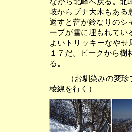
ながら北峰へ戻る。北
岐からブナ大木もある
返すと蕾が鈴なりのシ
ープが雪に埋もれてい
よいトリッキーなやせ
１７だ。ピークから樹
る。
（お馴染みの変珍
稜線を行く） 