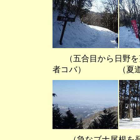
（五合目から日野
者コバ） （夏道を
（急なブナ尾根を登