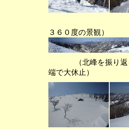
（北
３６０度の景観）
（北峰を振り
端で大休止） （