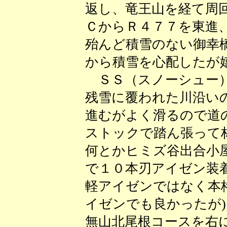
返し、竜王山を経て周
ＣからＲ４７７を東進
殆んど積雪のない御幸
から積雪を心配したが
ＳＳ（スノーシュー）
残雪に覆われた川沿い
進むがよく滑るので道
ストックで踏ん張って
何とかヒミズ谷出合小
で１０本刃アイゼン装
軽アイゼンではなく本
イゼンでも良かったが
無山北尾根コースを右