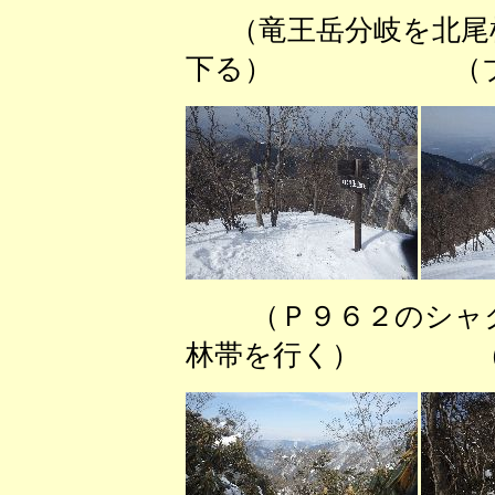
（竜王岳分岐を北
下る） （ブナ尾
（Ｐ９６２のシャ
林帯を行く） （Ｃ