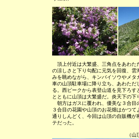
頂上付近は大繁盛、三角点をあわただ
の涼しさと下り勾配に元気を回復、雲
みを眺めながら、キンバイソウやメタ
車の山頂駐車場に降り立ち、あわただ
る。西ピークから表登山道を見下ろす
とともに山頂は大繁盛だ。炎天下の下
朝方はガスに覆われ、優美な３合目の
３合目の花園や山頂のお花畑はかつて
通りしんどく、今回は山頂の自販機が
テだった。
（山頂お花畑の東遊