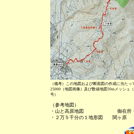
（備考）この地図および断面図の作成に当たっ
25000（地図画像）及び数値地図50mメッシ
号）
（参考地図）
・山と高原地図 御在所・
・２万５千分の１地形図 関ヶ原