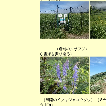
（道端のクサフジ） （
ら雲海を振り返る）
（満開のイブキジャコウソウ） （８
う山頂）