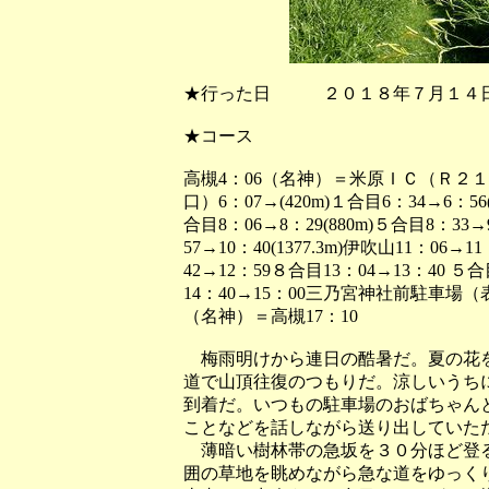
★行った日 ２０１８年７月１４
★コース
高槻4：06（名神）＝米原ＩＣ（Ｒ２
口）6：07→(420m)１合目6：34→6：5
合目8：06→8：29(880m)５合目8：33→
57→10：40(1377.3m)伊吹山11：06
42→12：59８合目13：04→13：40 ５合
14：40→15：00三乃宮神社前駐車場
（名神）＝高槻17：10
梅雨明けから連日の酷暑だ。夏の花を
道で山頂往復のつもりだ。涼しいうち
到着だ。いつもの駐車場のおばちゃん
ことなどを話しながら送り出していた
薄暗い樹林帯の急坂を３０分ほど登る
囲の草地を眺めながら急な道をゆっく