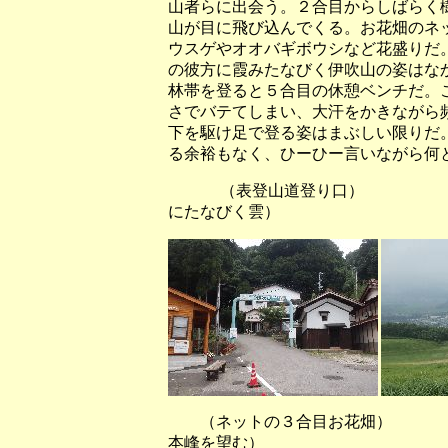
山者らに出会う。２合目からしばらく
山が目に飛び込んでくる。お花畑のネ
ウスゲやオオバギボウシなど花盛りだ
の彼方に霞みたなびく伊吹山の姿はな
林帯を登ると５合目の休憩ベンチだ。
さでバテてしまい、大汗をかきながら
下を駆け足で登る姿はまぶしい限りだ
る余裕もなく、ひーひー言いながら何
（表登山道登り口） （１
にたなびく雲）
（ネットの３合目お花畑） （
本峰を望む）