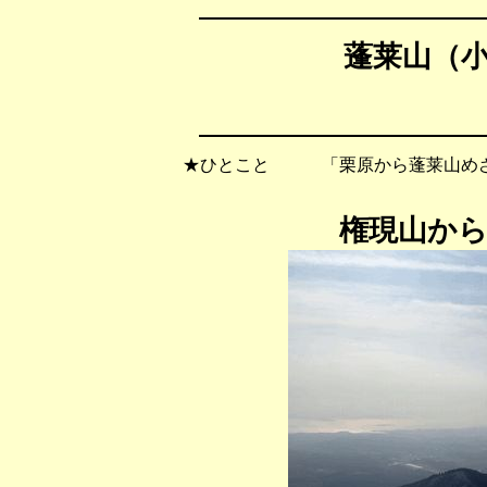
蓬莱山（小
★ひとこと 「栗原から蓬莱山めざ
権現山か