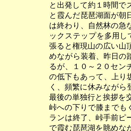
と出発して約１時間で
と霞んだ琵琶湖面が朝
は終わり、自然林の急
ックステップを多用し
張ると権現山の広い山
めながら装着、昨日の
るが、１０～２０セン
の低下もあって、上り
く、頻繁に休みながら
最後の単独行と挨拶を
峠への下りで膝までも
ランは終了、峠手前ピ
で霞む琵琶湖を眺めな