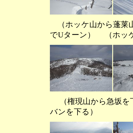
（ホッケ山から蓬莱
でUターン） （ホッ
（権現山から急
バンを下る） （