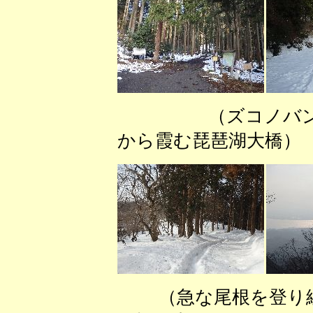
（ズコノバン
から霞む琵琶湖大橋）
（急な尾根