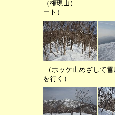
（権現山） （ス
ート）
（ホッケ山めざし
を行く） 