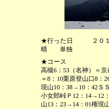
★行った日 ２０１
晴 単独
★コース
高槻6：53（名神）＝
＝8：10栗原登山口8：26
現山10：38→10：42Ｓ
小女郎峠Ｐ12：14→12：
山13：23→14：01権現