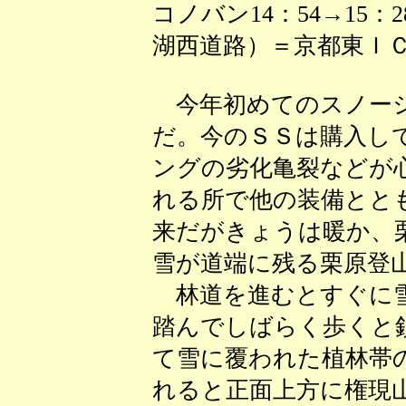
コノバン14：54→15：
湖西道路）＝京都東ＩＣ
今年初めてのスノーシ
だ。今のＳＳは購入し
ングの劣化亀裂などが
れる所で他の装備とと
来だがきょうは暖か、
雪が道端に残る栗原登
林道を進むとすぐに雪
踏んでしばらく歩くと
て雪に覆われた植林帯
れると正面上方に権現