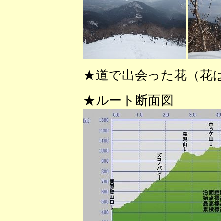
★道で出会った花（花
★ルート断面図