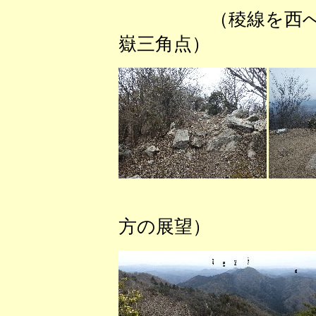
（稜線を
嶽三角点） 
（稜線
方の展望）