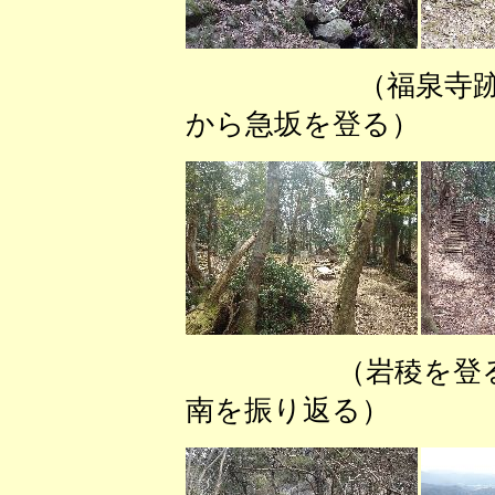
（福泉寺
から急坂を登る） 
（岩稜を登
南を振り返る）