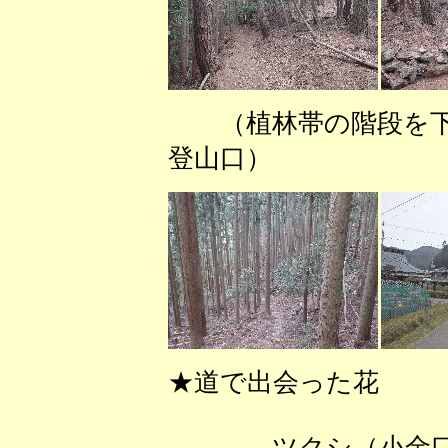
（植林帯の階
登山口） （火
★道で出会った花
ツクシ（小