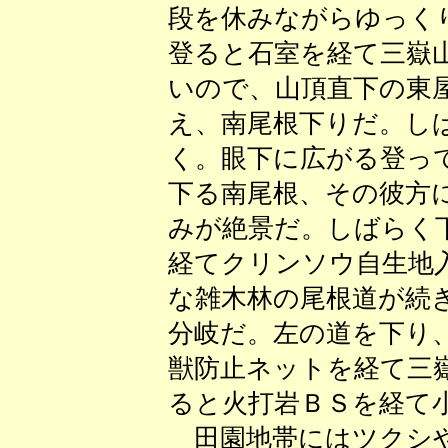
段を休みながらゆっく
登ると石室を経て三嶽
いので、山頂直下の東
え、南尾根下りだ。し
く。眼下に広がる登っ
下る南尾根、その彼方
みが絶景だ。しばらく
経てクリンソウ自生地
な雑木林の尾根道が続
分岐だ。左の道を下り
獣防止ネットを経て三
ると火打岩ＢＳを経て
田園地帯にはツクシや