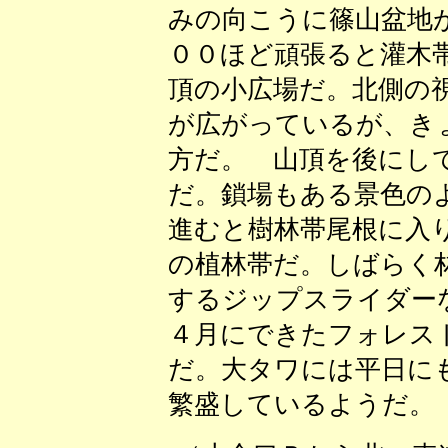
みの向こうに篠山盆地
００ほど頑張ると灌木
頂の小広場だ。北側の
が広がっているが、き
方だ。 山頂を後にし
だ。鎖場もある景色の
進むと樹林帯尾根に入
の植林帯だ。しばらく
するジップスライダー
４月にできたフォレス
だ。大タワには平日に
繁盛しているようだ。