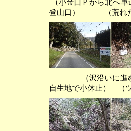
（小金口Ｐから北へ
登山口） （荒れた
（沢沿いに進
自生地で小休止） （