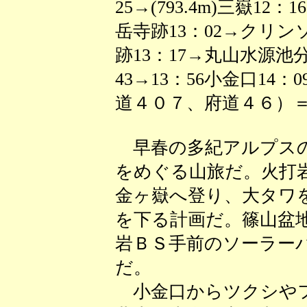
25→(793.4m)三嶽12：
岳寺跡13：02→クリン
跡13：17→丸山水源池分
43→13：56小金口14
道４０７、府道４６）＝高
早春の多紀アルプスの
をめぐる山旅だ。火打
金ヶ嶽へ登り、大タワ
を下る計画だ。篠山盆
岩ＢＳ手前のソーラー
だ。
小金口からツクシやフ