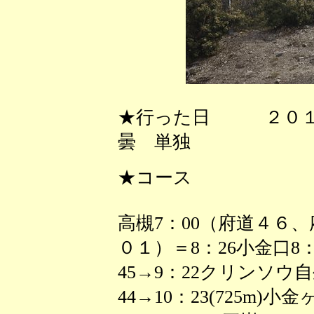
★行った日 ２０１
曇 単独
★コース
高槻7：00（府道４６
０１）＝8：26小金口8
45→9：22クリンソウ
44→10：23(725m)小