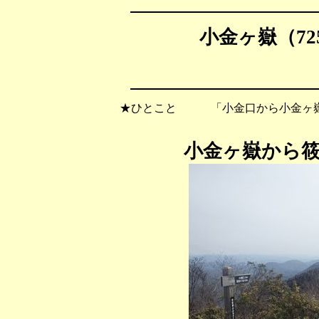
小金ヶ嶽（72
★ひとこと 「小金口から小金ヶ嶽
小金ヶ嶽から