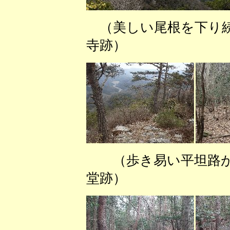
（美しい尾根を
寺跡） （クリ
（歩き易い平坦
堂跡） （丸