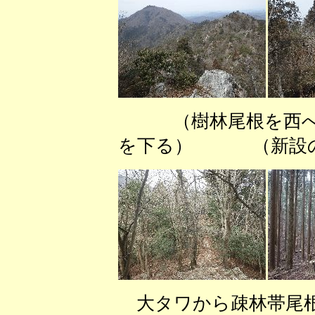
（樹林尾根を西
を下る） （新設の
大タワから疎林帯尾根