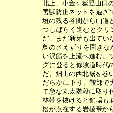
北上、小金ヶ嶽登山口
害獣防止ネットを過ぎ
垣の残る谷間から山道
つしばらく進むとクリ
だ。まだ新芽も出てい
鳥のさえずりを聞きな
い沢筋を上流へ進む。
グに登ると修験道時代
だ。畑山の西北裾を巻
だらかに下り、鞍部で
て急な丸太階段に取り
林帯を抜けると鎖場も
松が点在する岩稜帯か