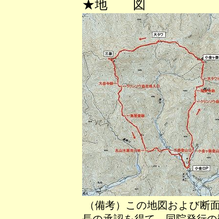
★地 図
（備考）この地図および断面