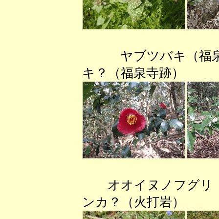
ヤブツバキ（福
キ？（福泉寺跡）
オオイヌノフグリ
ンカ？（火打岩）