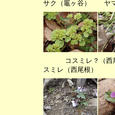
サク（竈ヶ谷） ヤマ
コスミレ？（
スミレ（西尾根）