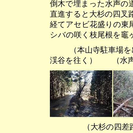
倒木で埋まった水声の
直進すると大杉の四叉
経てアセビ花盛りの東
シバの咲く枝尾根を竈
（本山寺駐車場を
渓谷を往く） （水声
（大杉の四