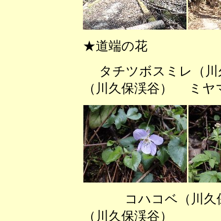
★道端の花
タチツボスミレ（川
（川久保渓谷） ミヤ
コハコベ（川久保
（川久保渓谷） 