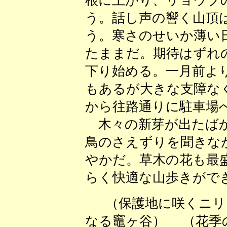
根に上がり、リョウブ
う。話し声の響く山頂
う。寒さのせいか薄い
たままだ。期待はずれ
下り始める。一月前よ
もあるが大きな支障な
から往路通りに駐車場
木々の新芽が出たばか
鳥のさえずりを聞きな
やかだ。草木の花も最
らく快適な山歩きがで
（保護地に咲くニリ
なる竈ヶ谷） （花季