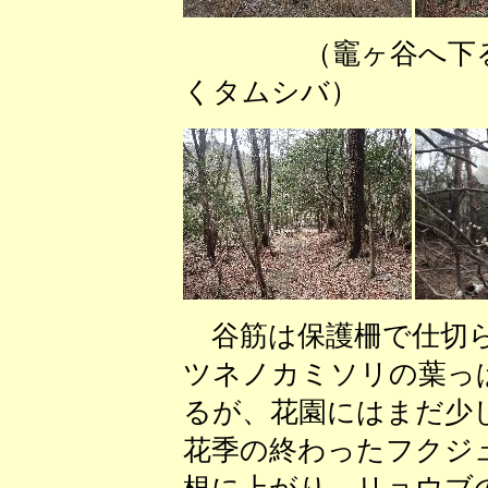
（竈ヶ谷へ下
くタムシバ） 
谷筋は保護柵で仕切ら
ツネノカミソリの葉っ
るが、花園にはまだ少
花季の終わったフクジ