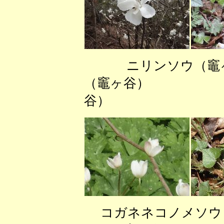
ニリンソウ
（竈ヶ谷） ム
谷）
コガネネコノメソウ