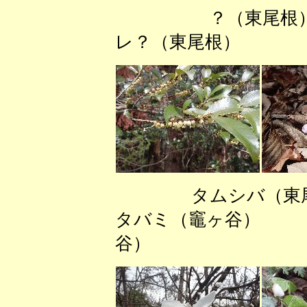
？（東尾根
レ？（東尾根） 
タムシバ（東
タバミ（竈ヶ谷） 
谷）