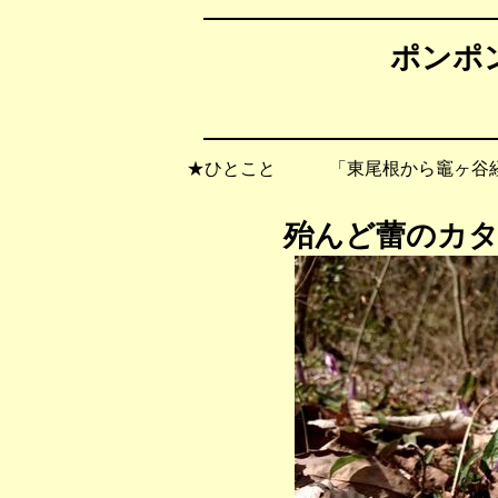
ポンポン
★ひとこと 「東尾根から竈ヶ谷経
殆んど蕾のカ