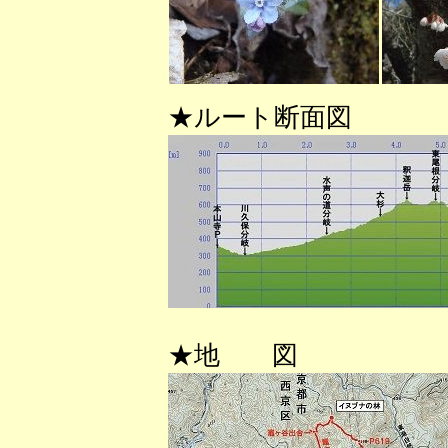
★ルート断面図
★地 図