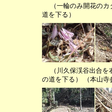
（一輪のみ開花の
道を下る） （
（川久保渓谷出合を
の道を下る） （本山寺