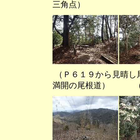
三角点） （東
（Ｐ６１９から見晴し
満開の尾根道） （