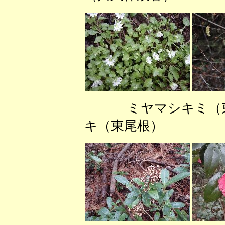
ミヤマシキミ
キ（東尾根） ア