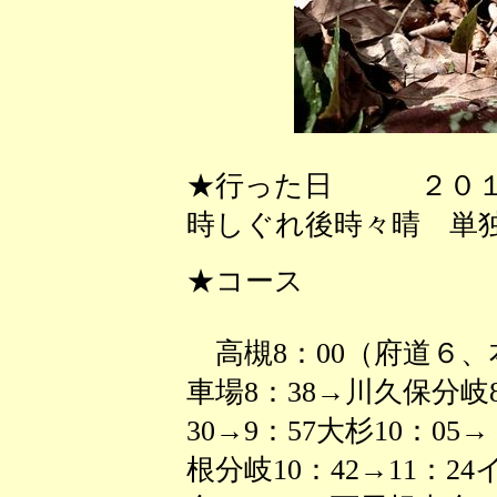
★行った日 ２０１
時しぐれ後時々晴 単
★コース
高槻8：00（府道６、
車場8：38→川久保分岐
30→9：57大杉10：05→
根分岐10：42→11：2