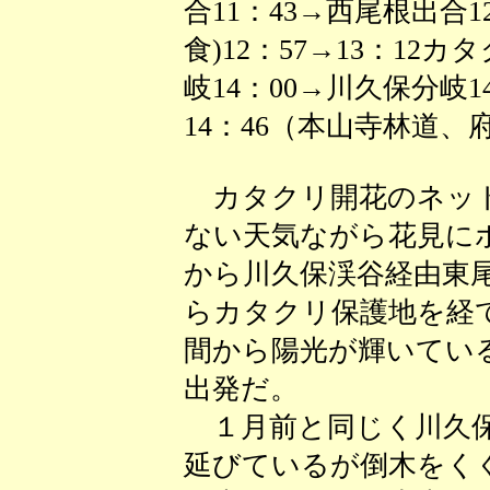
合11：43→西尾根出合1
食)12：57→13：12
岐14：00→川久保分岐1
14：46（本山寺林道、
カタクリ開花のネット
ない天気ながら花見に
から川久保渓谷経由東
らカタクリ保護地を経
間から陽光が輝いてい
出発だ。
１月前と同じく川久保
延びているが倒木をく